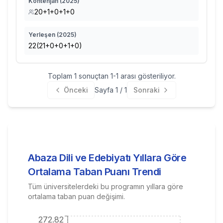
Kontenjan (
2025
)
20+1+0+1+0
Yerleşen (
2025
)
22(21+0+0+1+0)
Toplam
1
sonuçtan
1
-
1
arası gösteriliyor.
Önceki
Sayfa
1
/
1
Sonraki
Abaza Dili ve Edebiyatı
Yıllara Göre
Ortalama Taban Puanı Trendi
Tüm üniversitelerdeki bu programın yıllara göre
ortalama taban puan değişimi.
272.82