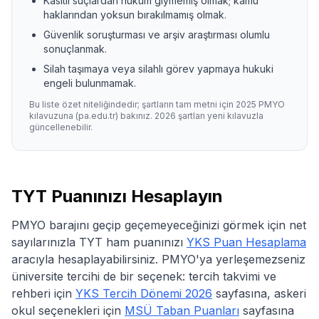
Kasıtlı suçlardan hüküm giymemiş olmak; kamu
haklarından yoksun bırakılmamış olmak.
Güvenlik soruşturması ve arşiv araştırması olumlu
sonuçlanmak.
Silah taşımaya veya silahlı görev yapmaya hukuki
engeli bulunmamak.
Bu liste özet niteliğindedir; şartların tam metni için
2025
PMYO
kılavuzuna (pa.edu.tr) bakınız.
2026
şartları yeni kılavuzla
güncellenebilir.
TYT Puanınızı Hesaplayın
PMYO barajını geçip geçemeyeceğinizi görmek için net
sayılarınızla TYT ham puanınızı
YKS Puan Hesaplama
aracıyla hesaplayabilirsiniz. PMYO'ya yerleşemezseniz
üniversite tercihi de bir seçenek: tercih takvimi ve
rehberi için
YKS Tercih Dönemi
2026
sayfasına, askeri
okul seçenekleri için
MSÜ Taban Puanları
sayfasına