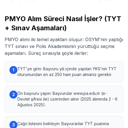
PMYO Alım Süreci Nasıl İşler? (TYT
+ Sınav Aşamaları)
PMYO alımı iki temel ayaktan oluşur: ÖSYM'nin yaptığı
TYT sınavı ve Polis Akademisinin yürüttüğü seçme
aşamaları. Süreç sırasıyla şöyle ilerler:
TYT'ye girin: Başvuru yılı içinde yapılan YKS'nin TYT
1
oturumundan en az 250 ham puan almanız gerekir.
Ön başvuru yapın: Başvurular www.pa.edu.tr (e-
2
Devlet şifresi ile) üzerinden alınır (2025 alımında 2 - 6
Ağustos 2025).
Çağrı listesini bekleyin: Başvuranlar TYT puanına
3