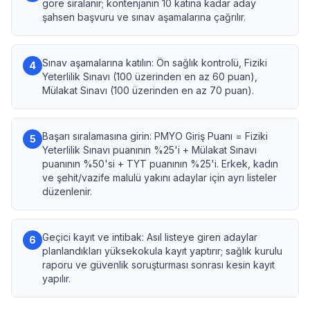
göre sıralanır; kontenjanın 10 katına kadar aday
şahsen başvuru ve sınav aşamalarına çağrılır.
Sınav aşamalarına katılın: Ön sağlık kontrolü, Fiziki
4
Yeterlilik Sınavı (100 üzerinden en az 60 puan),
Mülakat Sınavı (100 üzerinden en az 70 puan).
Başarı sıralamasına girin: PMYO Giriş Puanı = Fiziki
5
Yeterlilik Sınavı puanının %25'i + Mülakat Sınavı
puanının %50'si + TYT puanının %25'i. Erkek, kadın
ve şehit/vazife malulü yakını adaylar için ayrı listeler
düzenlenir.
Geçici kayıt ve intibak: Asıl listeye giren adaylar
6
planlandıkları yüksekokula kayıt yaptırır; sağlık kurulu
raporu ve güvenlik soruşturması sonrası kesin kayıt
yapılır.