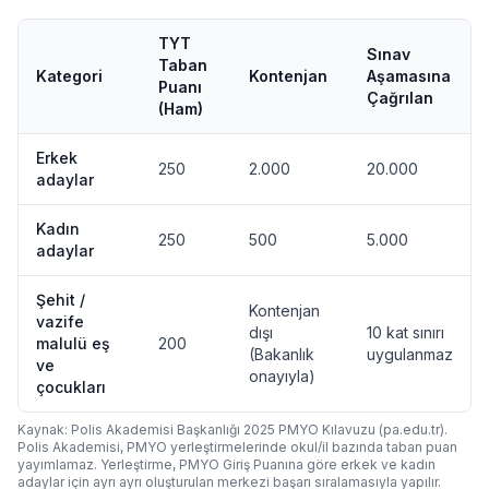
TYT
Sınav
Taban
Kategori
Kontenjan
Aşamasına
Puanı
Çağrılan
(Ham)
Erkek
250
2.000
20.000
adaylar
Kadın
250
500
5.000
adaylar
Şehit /
Kontenjan
vazife
dışı
10 kat sınırı
malulü eş
200
(Bakanlık
uygulanmaz
ve
onayıyla)
çocukları
Kaynak: Polis Akademisi Başkanlığı
2025
PMYO Kılavuzu (pa.edu.tr).
Polis Akademisi, PMYO yerleştirmelerinde okul/il bazında taban puan
yayımlamaz. Yerleştirme, PMYO Giriş Puanına göre erkek ve kadın
adaylar için ayrı ayrı oluşturulan merkezi başarı sıralamasıyla yapılır.