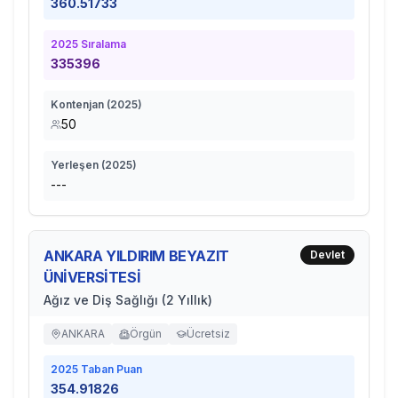
360.51733
2025
Sıralama
335396
Kontenjan (
2025
)
50
Yerleşen (
2025
)
---
ANKARA YILDIRIM BEYAZIT
Devlet
ÜNİVERSİTESİ
Ağız ve Diş Sağlığı (2 Yıllık)
ANKARA
Örgün
Ücretsiz
2025
Taban Puan
354.91826