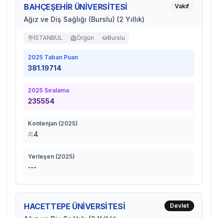
BAHÇEŞEHİR ÜNİVERSİTESİ
Vakıf
Ağız ve Diş Sağlığı (Burslu) (2 Yıllık)
İSTANBUL
Örgün
Burslu
2025
Taban Puan
381.19714
2025
Sıralama
235554
Kontenjan (
2025
)
4
Yerleşen (
2025
)
---
HACETTEPE ÜNİVERSİTESİ
Devlet