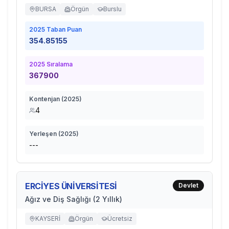
BURSA
Örgün
Burslu
2025
Taban Puan
354.85155
2025
Sıralama
367900
Kontenjan (
2025
)
4
Yerleşen (
2025
)
---
ERCİYES ÜNİVERSİTESİ
Devlet
Ağız ve Diş Sağlığı (2 Yıllık)
KAYSERİ
Örgün
Ücretsiz