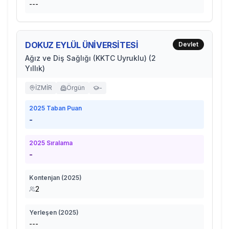
---
DOKUZ EYLÜL ÜNİVERSİTESİ
Devlet
Ağız ve Diş Sağlığı (KKTC Uyruklu) (2
Yıllık)
İZMİR
Örgün
-
2025
Taban Puan
-
2025
Sıralama
-
Kontenjan (
2025
)
2
Yerleşen (
2025
)
---