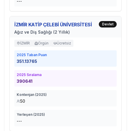
---
İZMİR KATİP ÇELEBİ ÜNİVERSİTESİ
Devlet
Ağız ve Diş Sağlığı (2 Yıllık)
İZMİR
Örgün
Ücretsiz
2025
Taban Puan
351.13765
2025
Sıralama
390641
Kontenjan (
2025
)
50
Yerleşen (
2025
)
---