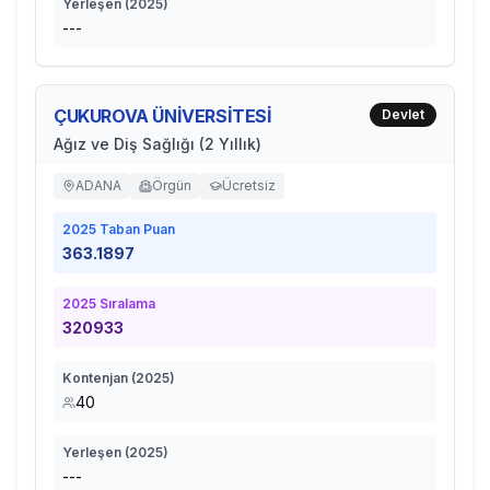
Yerleşen (
2025
)
---
ÇUKUROVA ÜNİVERSİTESİ
Devlet
Ağız ve Diş Sağlığı (2 Yıllık)
ADANA
Örgün
Ücretsiz
2025
Taban Puan
363.1897
2025
Sıralama
320933
Kontenjan (
2025
)
40
Yerleşen (
2025
)
---