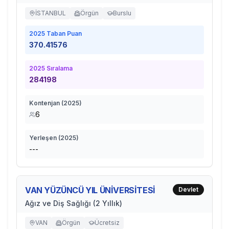
İSTANBUL
Örgün
Burslu
2025
Taban Puan
370.41576
2025
Sıralama
284198
Kontenjan (
2025
)
6
Yerleşen (
2025
)
---
VAN YÜZÜNCÜ YIL ÜNİVERSİTESİ
Devlet
Ağız ve Diş Sağlığı (2 Yıllık)
VAN
Örgün
Ücretsiz