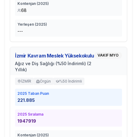
Kontenjan (
2025
)
68
Yerleşen (
2025
)
---
İzmir Kavram Meslek Yüksekokulu
VAKIF MYO
Ağız ve Diş Sağlığı (%50 İndirimli) (2
Yıllık)
İZMİR
Örgün
%50 İndirimli
2025
Taban Puan
221.885
2025
Sıralama
1947919
Kontenjan (
2025
)