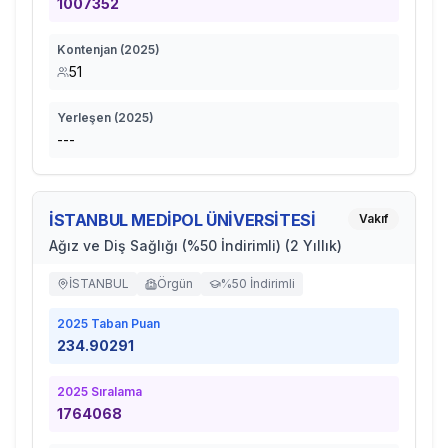
1007352
Kontenjan (
2025
)
51
Yerleşen (
2025
)
---
İSTANBUL MEDİPOL ÜNİVERSİTESİ
Vakıf
Ağız ve Diş Sağlığı (%50 İndirimli) (2 Yıllık)
İSTANBUL
Örgün
%50 İndirimli
2025
Taban Puan
234.90291
2025
Sıralama
1764068