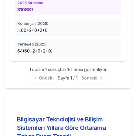
2025
Sıralama
310887
Kontenjan (
2025
)
60+2+0+2+0
Yerleşen (
2025
)
64(60+2+0+2+0)
Toplam
1
sonuçtan
1
-
1
arası gösteriliyor.
Önceki
Sayfa
1
/
1
Sonraki
Bilgisayar Teknolojisi ve Bilişim
Sistemleri
Yıllara Göre Ortalama