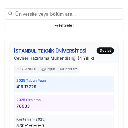
Filtreler
İSTANBUL TEKNİK ÜNİVERSİTESİ
Devlet
Cevher Hazırlama Mühendisliği (4 Yıllık)
İSTANBUL
Örgün
Ücretsiz
2025
Taban Puan
419.17729
2025
Sıralama
76933
Kontenjan (
2025
)
30+1+0+0+0