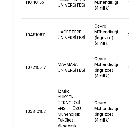
110110155
Mühendisliği
ÜNİVERSİTESİ
(4 Yıllık)
Çevre
HACETTEPE
Mühendisliği
104810811
ÜNİVERSİTESİ
(İngilizce)
(4 Yıllık)
Çevre
MARMARA
Mühendisliği
107210517
ÜNİVERSİTESİ
(İngilizce)
(4 Yıllık)
İZMİR
YÜKSEK
TEKNOLOJİ
Çevre
ENSTİTÜSÜ
Mühendisliği
105810162
Mühendislik
(İngilizce)
Fakültesi
(4 Yıllık)
Akademik