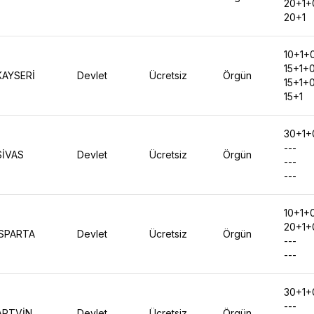
20+1+
20+1
10+1+
15+1+
KAYSERİ
Devlet
Ücretsiz
Örgün
15+1+
15+1
30+1+
---
SİVAS
Devlet
Ücretsiz
Örgün
---
---
10+1+
20+1+
ISPARTA
Devlet
Ücretsiz
Örgün
---
---
30+1+
---
ARTVİN
Devlet
Ücretsiz
Örgün