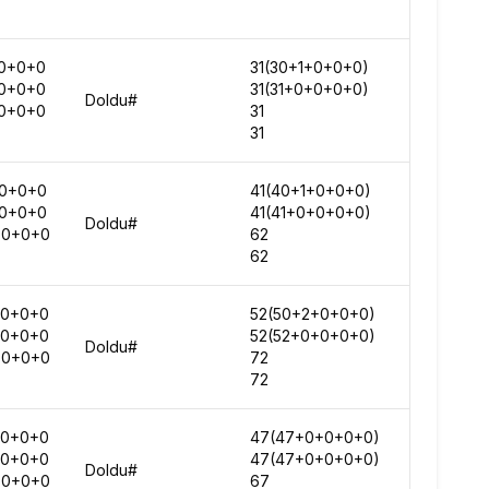
0+0+0
31(30+1+0+0+0)
129190
0+0+0
31(31+0+0+0+0)
146372
Doldu#
0+0+0
31
147922
31
162270
0+0+0
41(40+1+0+0+0)
133052
0+0+0
41(41+0+0+0+0)
156376
Doldu#
+0+0+0
62
179252
62
211970
+0+0+0
52(50+2+0+0+0)
153638
+0+0+0
52(52+0+0+0+0)
181707
Doldu#
+0+0+0
72
206614
72
231329
+0+0+0
47(47+0+0+0+0)
214995
+0+0+0
47(47+0+0+0+0)
272757
Doldu#
+0+0+0
67
-