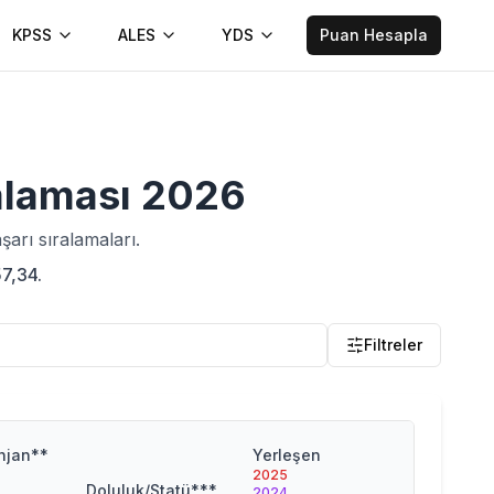
KPSS
ALES
YDS
Puan Hesapla
alaması
2026
arı sıralamaları.
57,34.
Filtreler
Taban
njan**
Yerleşen
Başarı
2025
Sırası
Doluluk/Statü***
2024