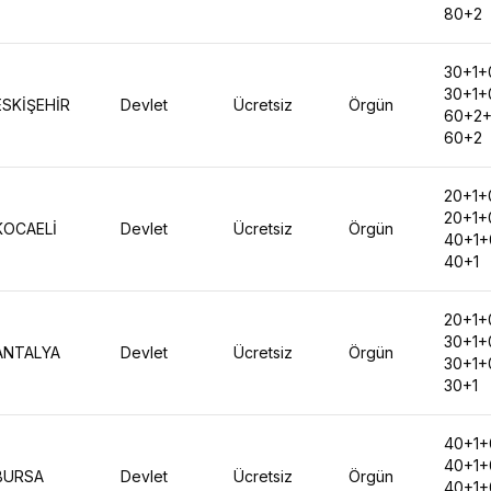
80+2
30+1+
30+1+
ESKİŞEHİR
Devlet
Ücretsiz
Örgün
60+2
60+2
20+1+
20+1+
KOCAELİ
Devlet
Ücretsiz
Örgün
40+1+
40+1
20+1+
30+1+
ANTALYA
Devlet
Ücretsiz
Örgün
30+1+
30+1
40+1+
40+1+
BURSA
Devlet
Ücretsiz
Örgün
40+1+