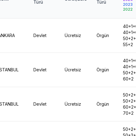
Türü
Türü
2023
2022
40+1+
40+1+
ANKARA
Devlet
Ücretsiz
Örgün
50+2
55+2
40+1+
40+1+
İSTANBUL
Devlet
Ücretsiz
Örgün
50+2
60+2
50+2
50+2
İSTANBUL
Devlet
Ücretsiz
Örgün
60+2
70+2
50+2
50+2