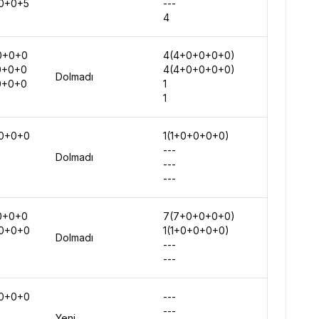
0+0+5
---
-
4
-
0+0+0
4(4+0+0+0+0)
-
0+0+0
4(4+0+0+0+0)
-
Dolmadı
0+0+0
1
-
1
-
0+0+0
1(1+0+0+0+0)
-
---
-
Dolmadı
---
-
---
-
0+0+0
7(7+0+0+0+0)
-
0+0+0
1(1+0+0+0+0)
-
Dolmadı
---
-
---
-
0+0+0
---
-
---
-
Yeni