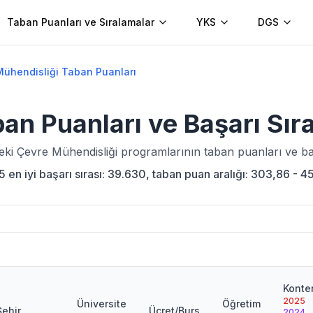
Taban Puanları ve Sıralamalar
YKS
DGS
Mühendisliği Taban Puanları
an Puanları ve Başarı Sır
deki
Çevre Mühendisliği
programlarının taban puanları ve baş
n iyi başarı sırası: 39.630, taban puan aralığı: 303,86 - 4
Konte
2025
Üniversite
Öğretim
Şehir
Ücret/Burs
2024