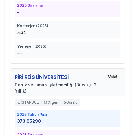
2025
Sıralama
-
Kontenjan (
2025
)
34
Yerleşen (
2025
)
---
PİRİ REİS ÜNİVERSİTESİ
Vakıf
Deniz ve Liman İşletmeciliği (Burslu) (2
Yıllık)
İSTANBUL
Örgün
Burslu
2025
Taban Puan
373.85298
2025
Sıralama