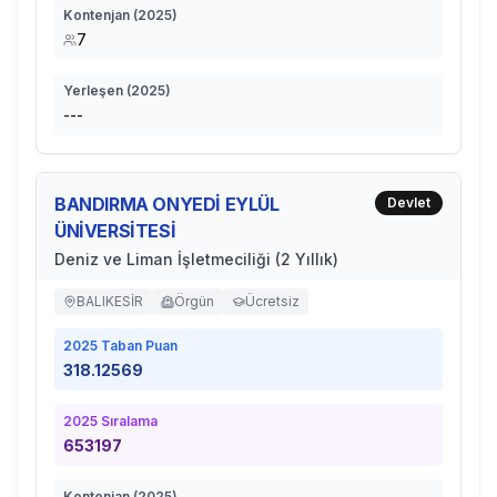
Kontenjan (
2025
)
7
Yerleşen (
2025
)
---
BANDIRMA ONYEDİ EYLÜL
Devlet
ÜNİVERSİTESİ
Deniz ve Liman İşletmeciliği (2 Yıllık)
BALIKESİR
Örgün
Ücretsiz
2025
Taban Puan
318.12569
2025
Sıralama
653197
Kontenjan (
2025
)