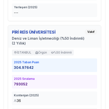
Yerleşen (
2025
)
---
PİRİ REİS ÜNİVERSİTESİ
Vakıf
Deniz ve Liman İşletmeciliği (%50 İndirimli)
(2 Yıllık)
İSTANBUL
Örgün
%50 İndirimli
2025
Taban Puan
304.97642
2025
Sıralama
793052
Kontenjan (
2025
)
36