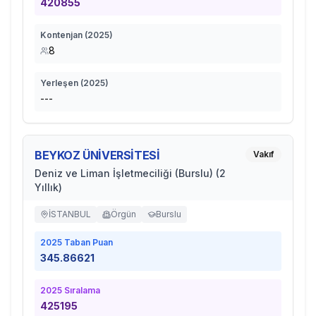
420855
Kontenjan (
2025
)
8
Yerleşen (
2025
)
---
BEYKOZ ÜNİVERSİTESİ
Vakıf
Deniz ve Liman İşletmeciliği (Burslu) (2
Yıllık)
İSTANBUL
Örgün
Burslu
2025
Taban Puan
345.86621
2025
Sıralama
425195