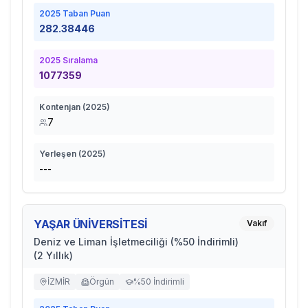
2025
Taban Puan
282.38446
2025
Sıralama
1077359
Kontenjan (
2025
)
7
Yerleşen (
2025
)
---
YAŞAR ÜNİVERSİTESİ
Vakıf
Deniz ve Liman İşletmeciliği (%50 İndirimli)
(2 Yıllık)
İZMİR
Örgün
%50 İndirimli