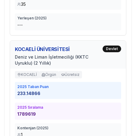
35
Yerleşen (
2025
)
---
KOCAELİ ÜNİVERSİTESİ
Devlet
Deniz ve Liman İşletmeciliği (KKTC
Uyruklu) (2 Yıllık)
KOCAELİ
Örgün
Ücretsiz
2025
Taban Puan
233.14866
2025
Sıralama
1789619
Kontenjan (
2025
)
1