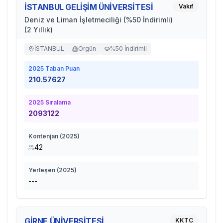
İSTANBUL GELİŞİM ÜNİVERSİTESİ
Vakıf
Deniz ve Liman İşletmeciliği (%50 İndirimli)
(2 Yıllık)
İSTANBUL
Örgün
%50 İndirimli
2025
Taban Puan
210.57627
2025
Sıralama
2093122
Kontenjan (
2025
)
42
Yerleşen (
2025
)
---
GİRNE ÜNİVERSİTESİ
KKTC