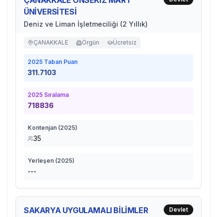
ÇANAKKALE ONSEKİZ MART
ÜNİVERSİTESİ
Deniz ve Liman İşletmeciliği (2 Yıllık)
ÇANAKKALE
Örgün
Ücretsiz
2025
Taban Puan
311.7103
2025
Sıralama
718836
Kontenjan (
2025
)
35
Yerleşen (
2025
)
---
SAKARYA UYGULAMALI BİLİMLER
Devlet