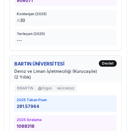
906071
Kontenjan (
2025
)
30
Yerleşen (
2025
)
---
BARTIN ÜNİVERSİTESİ
Devlet
Deniz ve Liman İşletmeciliği (Kurucaşile)
(2 Yıllık)
BARTIN
Örgün
Ücretsiz
2025
Taban Puan
281.57964
2025
Sıralama
1088318