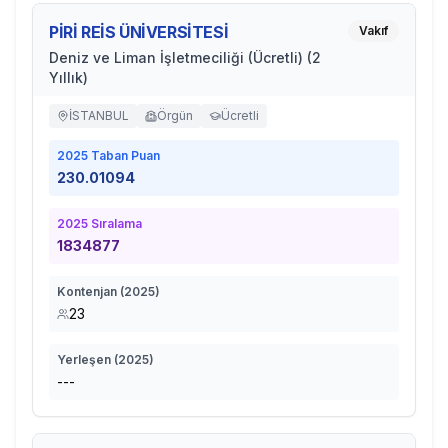
PİRİ REİS ÜNİVERSİTESİ
Vakıf
Deniz ve Liman İşletmeciliği (Ücretli) (2
Yıllık)
İSTANBUL
Örgün
Ücretli
2025
Taban Puan
230.01094
2025
Sıralama
1834877
Kontenjan (
2025
)
23
Yerleşen (
2025
)
---