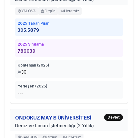
YALOVA
Örgün
Ücretsiz
2025
Taban Puan
305.5879
2025
Sıralama
786039
Kontenjan (
2025
)
30
Yerleşen (
2025
)
---
ONDOKUZ MAYIS ÜNİVERSİTESİ
Devlet
Deniz ve Liman İşletmeciliği (2 Yıllık)
SAMSUN
Örgün
Ücretsiz