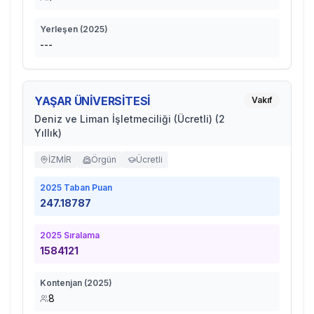
Yerleşen (
2025
)
---
YAŞAR ÜNİVERSİTESİ
Vakıf
Deniz ve Liman İşletmeciliği (Ücretli) (2
Yıllık)
İZMİR
Örgün
Ücretli
2025
Taban Puan
247.18787
2025
Sıralama
1584121
Kontenjan (
2025
)
8