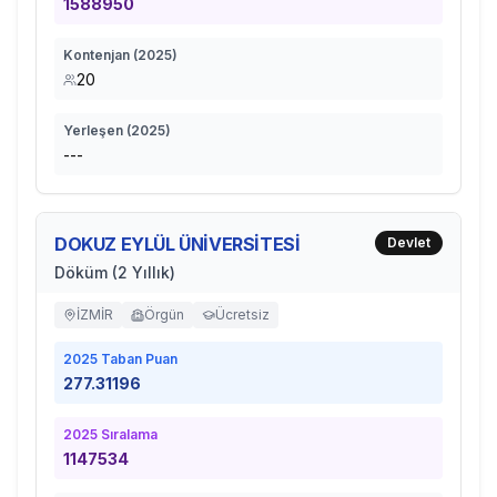
1588950
Kontenjan (
2025
)
20
Yerleşen (
2025
)
---
DOKUZ EYLÜL ÜNİVERSİTESİ
Devlet
Döküm (2 Yıllık)
İZMİR
Örgün
Ücretsiz
2025
Taban Puan
277.31196
2025
Sıralama
1147534