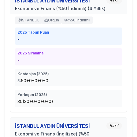
İSTANBUL AYDIN ÜNİVERSİTESİ
Vakıf
Ekonomi ve Finans (%50 İndirimli) (4 Yıllık)
İSTANBUL
Örgün
%50 İndirimli
2025
Taban Puan
-
2025
Sıralama
-
Kontenjan (
2025
)
50+0+0+0+0
Yerleşen (
2025
)
30(30+0+0+0+0)
İSTANBUL AYDIN ÜNİVERSİTESİ
Vakıf
Ekonomi ve Finans (İngilizce) (%50