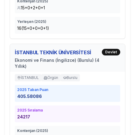
Kontenjan (
2025
)
15+0+2+0+1
Yerleşen (
2025
)
16(15+0+0+0+1)
İSTANBUL TEKNİK ÜNİVERSİTESİ
Devlet
Ekonomi ve Finans (İngilizce) (Burslu) (4
Yıllık)
İSTANBUL
Örgün
Burslu
2025
Taban Puan
405.58086
2025
Sıralama
24217
Kontenjan (
2025
)