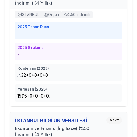
İndirimli) (4 Yıllık)
İSTANBUL
Örgün
%50 İndirimli
2025
Taban Puan
-
2025
Sıralama
-
Kontenjan (
2025
)
32+0+0+0+0
Yerleşen (
2025
)
15(15+0+0+0+0)
İSTANBUL BİLGİ ÜNİVERSİTESİ
Vakıf
Ekonomi ve Finans (İngilizce) (%50
İndirimli) (4 Yıllık)