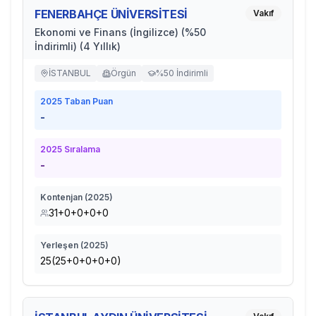
FENERBAHÇE ÜNİVERSİTESİ
Vakıf
Ekonomi ve Finans (İngilizce) (%50
İndirimli) (4 Yıllık)
İSTANBUL
Örgün
%50 İndirimli
2025
Taban Puan
-
2025
Sıralama
-
Kontenjan (
2025
)
31+0+0+0+0
Yerleşen (
2025
)
25(25+0+0+0+0)