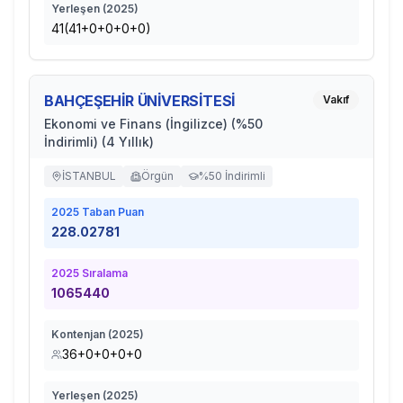
Yerleşen (
2025
)
41(41+0+0+0+0)
BAHÇEŞEHİR ÜNİVERSİTESİ
Vakıf
Ekonomi ve Finans (İngilizce) (%50
İndirimli) (4 Yıllık)
İSTANBUL
Örgün
%50 İndirimli
2025
Taban Puan
228.02781
2025
Sıralama
1065440
Kontenjan (
2025
)
36+0+0+0+0
Yerleşen (
2025
)