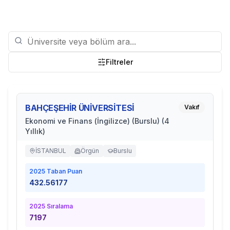
Filtreler
BAHÇEŞEHİR ÜNİVERSİTESİ
Vakıf
Ekonomi ve Finans (İngilizce) (Burslu) (4
Yıllık)
İSTANBUL
Örgün
Burslu
2025
Taban Puan
432.56177
2025
Sıralama
7197