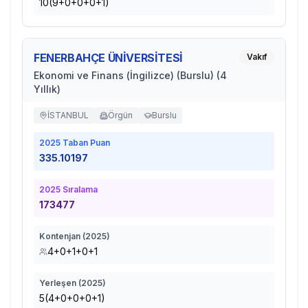
10(9+0+0+0+1)
FENERBAHÇE ÜNİVERSİTESİ
Vakıf
Ekonomi ve Finans (İngilizce) (Burslu) (4
Yıllık)
İSTANBUL
Örgün
Burslu
2025
Taban Puan
335.10197
2025
Sıralama
173477
Kontenjan (
2025
)
4+0+1+0+1
Yerleşen (
2025
)
5(4+0+0+0+1)