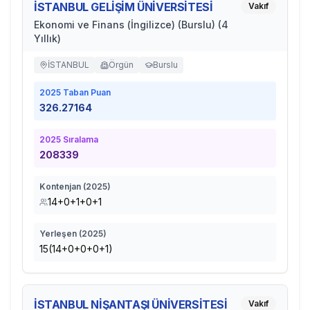
İSTANBUL GELİŞİM ÜNİVERSİTESİ
Vakıf
Ekonomi ve Finans (İngilizce) (Burslu) (4
Yıllık)
İSTANBUL
Örgün
Burslu
2025
Taban Puan
326.27164
2025
Sıralama
208339
Kontenjan (
2025
)
14+0+1+0+1
Yerleşen (
2025
)
15(14+0+0+0+1)
İSTANBUL NİŞANTAŞI ÜNİVERSİTESİ
Vakıf