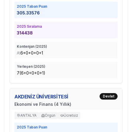
2025
Taban Puan
305.33576
2025
Sıralama
314438
Kontenjan (
2025
)
6+0+0+0+1
Yerleşen (
2025
)
7(6+0+0+0+1)
AKDENİZ ÜNİVERSİTESİ
Devlet
Ekonomi ve Finans (4 Yıllık)
ANTALYA
Örgün
Ücretsiz
2025
Taban Puan