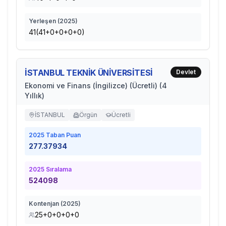
Yerleşen (
2025
)
41(41+0+0+0+0)
İSTANBUL TEKNİK ÜNİVERSİTESİ
Devlet
Ekonomi ve Finans (İngilizce) (Ücretli) (4
Yıllık)
İSTANBUL
Örgün
Ücretli
2025
Taban Puan
277.37934
2025
Sıralama
524098
Kontenjan (
2025
)
25+0+0+0+0