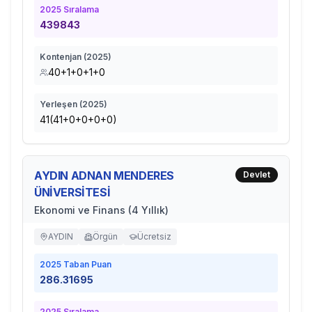
2025
Sıralama
439843
Kontenjan (
2025
)
40+1+0+1+0
Yerleşen (
2025
)
41(41+0+0+0+0)
AYDIN ADNAN MENDERES
Devlet
ÜNİVERSİTESİ
Ekonomi ve Finans (4 Yıllık)
AYDIN
Örgün
Ücretsiz
2025
Taban Puan
286.31695
2025
Sıralama