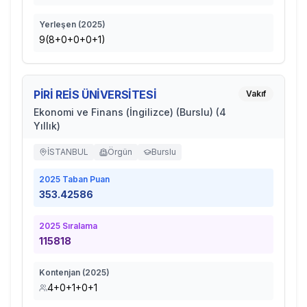
Yerleşen (
2025
)
9(8+0+0+0+1)
PİRİ REİS ÜNİVERSİTESİ
Vakıf
Ekonomi ve Finans (İngilizce) (Burslu) (4
Yıllık)
İSTANBUL
Örgün
Burslu
2025
Taban Puan
353.42586
2025
Sıralama
115818
Kontenjan (
2025
)
4+0+1+0+1