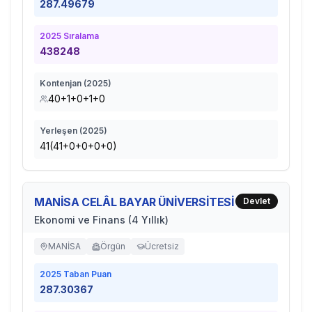
287.49679
2025
Sıralama
438248
Kontenjan (
2025
)
40+1+0+1+0
Yerleşen (
2025
)
41(41+0+0+0+0)
MANİSA CELÂL BAYAR ÜNİVERSİTESİ
Devlet
Ekonomi ve Finans (4 Yıllık)
MANİSA
Örgün
Ücretsiz
2025
Taban Puan
287.30367