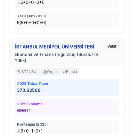
5+0+0+0+0
Yerleşen (
2025
)
5(5+0+0+0+0)
İSTANBUL MEDİPOL ÜNİVERSİTESİ
Vakıf
Ekonomi ve Finans (İngilizce) (Burslu) (4
Yıllık)
İSTANBUL
Örgün
Burslu
2025
Taban Puan
373.62569
2025
Sıralama
69671
Kontenjan (
2025
)
8+0+1+0+1