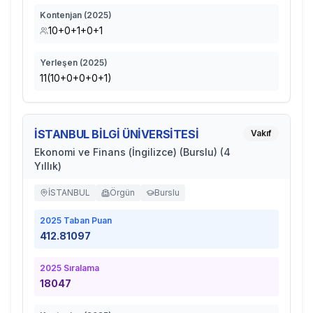
Kontenjan (
2025
)
10+0+1+0+1
Yerleşen (
2025
)
11(10+0+0+0+1)
İSTANBUL BİLGİ ÜNİVERSİTESİ
Vakıf
Ekonomi ve Finans (İngilizce) (Burslu) (4
Yıllık)
İSTANBUL
Örgün
Burslu
2025
Taban Puan
412.81097
2025
Sıralama
18047