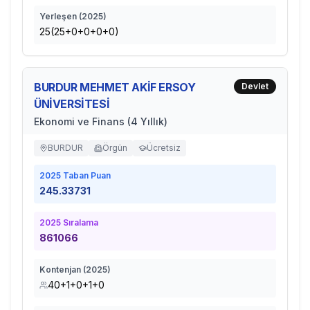
Yerleşen (
2025
)
25(25+0+0+0+0)
BURDUR MEHMET AKİF ERSOY
Devlet
ÜNİVERSİTESİ
Ekonomi ve Finans (4 Yıllık)
BURDUR
Örgün
Ücretsiz
2025
Taban Puan
245.33731
2025
Sıralama
861066
Kontenjan (
2025
)
40+1+0+1+0