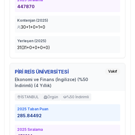
447870
Kontenjan (
2025
)
30+1+0+1+0
Yerleşen (
2025
)
31(31+0+0+0+0)
PİRİ REİS ÜNİVERSİTESİ
Vakıf
Ekonomi ve Finans (İngilizce) (%50
İndirimli) (4 Yıllık)
İSTANBUL
Örgün
%50 İndirimli
2025
Taban Puan
285.84492
2025
Sıralama