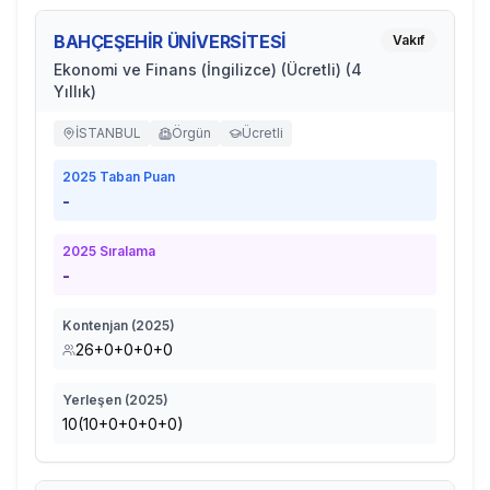
BAHÇEŞEHİR ÜNİVERSİTESİ
Vakıf
Ekonomi ve Finans (İngilizce) (Ücretli) (4
Yıllık)
İSTANBUL
Örgün
Ücretli
2025
Taban Puan
-
2025
Sıralama
-
Kontenjan (
2025
)
26+0+0+0+0
Yerleşen (
2025
)
10(10+0+0+0+0)