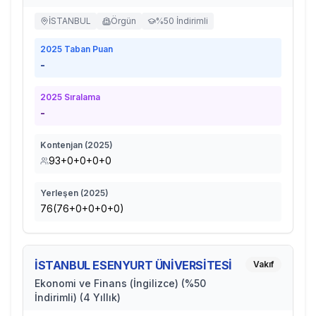
İSTANBUL
Örgün
%50 İndirimli
2025
Taban Puan
-
2025
Sıralama
-
Kontenjan (
2025
)
93+0+0+0+0
Yerleşen (
2025
)
76(76+0+0+0+0)
İSTANBUL ESENYURT ÜNİVERSİTESİ
Vakıf
Ekonomi ve Finans (İngilizce) (%50
İndirimli) (4 Yıllık)