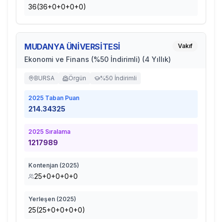
36(36+0+0+0+0)
MUDANYA ÜNİVERSİTESİ
Vakıf
Ekonomi ve Finans (%50 İndirimli) (4 Yıllık)
BURSA
Örgün
%50 İndirimli
2025
Taban Puan
214.34325
2025
Sıralama
1217989
Kontenjan (
2025
)
25+0+0+0+0
Yerleşen (
2025
)
25(25+0+0+0+0)