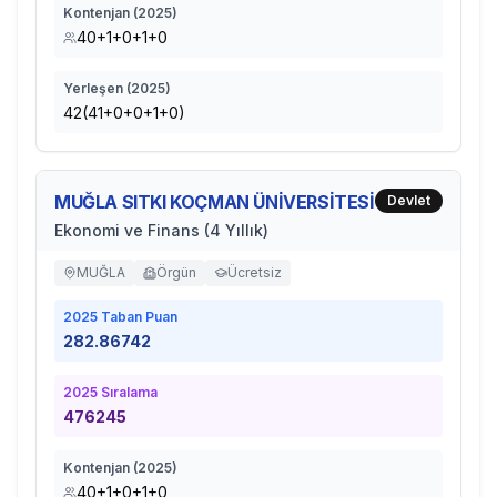
Kontenjan (
2025
)
40+1+0+1+0
Yerleşen (
2025
)
42(41+0+0+1+0)
MUĞLA SITKI KOÇMAN ÜNİVERSİTESİ
Devlet
Ekonomi ve Finans (4 Yıllık)
MUĞLA
Örgün
Ücretsiz
2025
Taban Puan
282.86742
2025
Sıralama
476245
Kontenjan (
2025
)
40+1+0+1+0