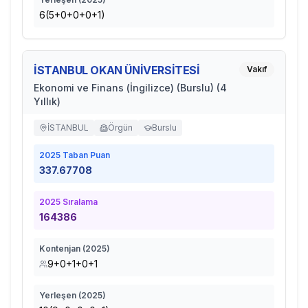
6(5+0+0+0+1)
İSTANBUL OKAN ÜNİVERSİTESİ
Vakıf
Ekonomi ve Finans (İngilizce) (Burslu) (4
Yıllık)
İSTANBUL
Örgün
Burslu
2025
Taban Puan
337.67708
2025
Sıralama
164386
Kontenjan (
2025
)
9+0+1+0+1
Yerleşen (
2025
)