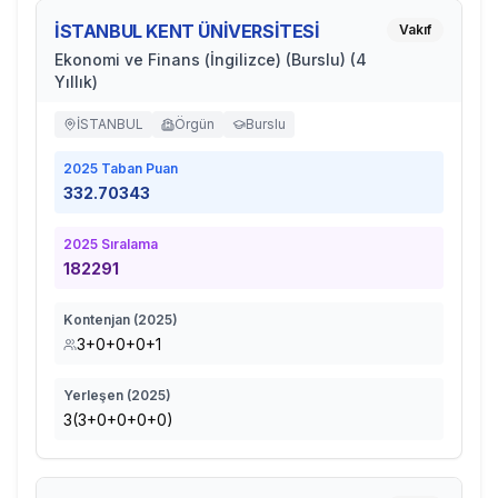
İSTANBUL KENT ÜNİVERSİTESİ
Vakıf
Ekonomi ve Finans (İngilizce) (Burslu) (4
Yıllık)
İSTANBUL
Örgün
Burslu
2025
Taban Puan
332.70343
2025
Sıralama
182291
Kontenjan (
2025
)
3+0+0+0+1
Yerleşen (
2025
)
3(3+0+0+0+0)