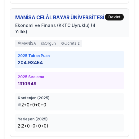
MANİSA CELÂL BAYAR ÜNİVERSİTESİ
Devlet
Ekonomi ve Finans (KKTC Uyruklu) (4
Yıllık)
MANİSA
Örgün
Ücretsiz
2025
Taban Puan
204.93454
2025
Sıralama
1310949
Kontenjan (
2025
)
2+0+0+0+0
Yerleşen (
2025
)
2(2+0+0+0+0)