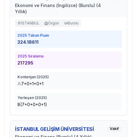
Ekonomi ve Finans (İngilizce) (Burslu) (4
Yıllık)
İSTANBUL
Örgün
Burslu
2025
Taban Puan
324.18611
2025
Sıralama
217295
Kontenjan (
2025
)
7+0+1+0+1
Yerleşen (
2025
)
8(7+0+0+0+1)
İSTANBUL GELİŞİM ÜNİVERSİTESİ
Vakıf
Ekonomi ve Finans (Burslu) (4 Yıllık)