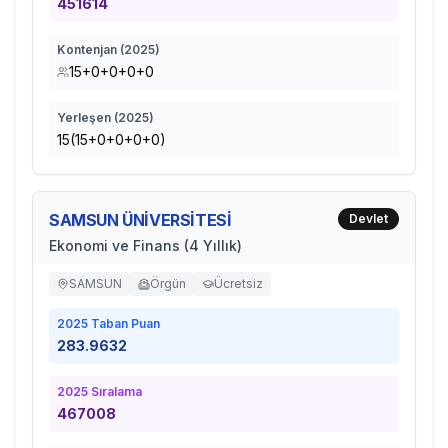
451614
Kontenjan (
2025
)
15+0+0+0+0
Yerleşen (
2025
)
15(15+0+0+0+0)
SAMSUN ÜNİVERSİTESİ
Devlet
Ekonomi ve Finans (4 Yıllık)
SAMSUN
Örgün
Ücretsiz
2025
Taban Puan
283.9632
2025
Sıralama
467008