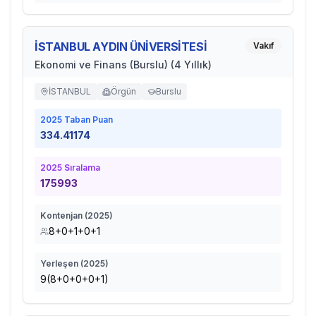
İSTANBUL AYDIN ÜNİVERSİTESİ
Vakıf
Ekonomi ve Finans (Burslu) (4 Yıllık)
İSTANBUL
Örgün
Burslu
2025
Taban Puan
334.41174
2025
Sıralama
175993
Kontenjan (
2025
)
8+0+1+0+1
Yerleşen (
2025
)
9(8+0+0+0+1)