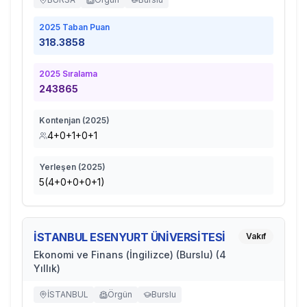
2025
Taban Puan
318.3858
2025
Sıralama
243865
Kontenjan (
2025
)
4+0+1+0+1
Yerleşen (
2025
)
5(4+0+0+0+1)
İSTANBUL ESENYURT ÜNİVERSİTESİ
Vakıf
Ekonomi ve Finans (İngilizce) (Burslu) (4
Yıllık)
İSTANBUL
Örgün
Burslu