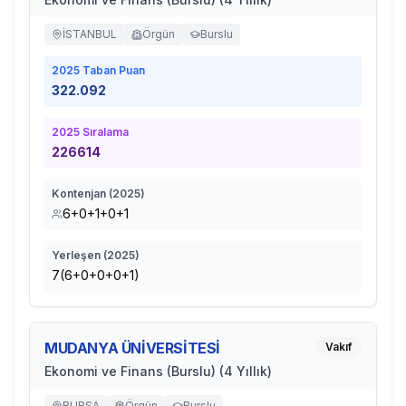
İSTANBUL
Örgün
Burslu
2025
Taban Puan
322.092
2025
Sıralama
226614
Kontenjan (
2025
)
6+0+1+0+1
Yerleşen (
2025
)
7(6+0+0+0+1)
MUDANYA ÜNİVERSİTESİ
Vakıf
Ekonomi ve Finans (Burslu) (4 Yıllık)
BURSA
Örgün
Burslu