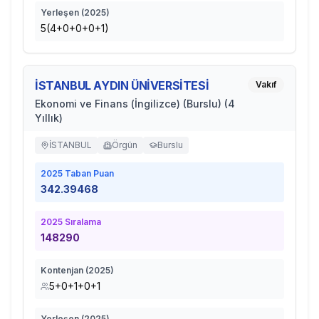
Yerleşen (
2025
)
5(4+0+0+0+1)
İSTANBUL AYDIN ÜNİVERSİTESİ
Vakıf
Ekonomi ve Finans (İngilizce) (Burslu) (4
Yıllık)
İSTANBUL
Örgün
Burslu
2025
Taban Puan
342.39468
2025
Sıralama
148290
Kontenjan (
2025
)
5+0+1+0+1
Yerleşen (
2025
)