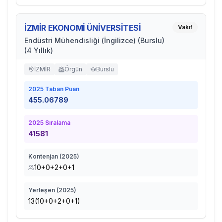
İZMİR EKONOMİ ÜNİVERSİTESİ
Vakıf
Endüstri Mühendisliği (İngilizce) (Burslu)
(4 Yıllık)
İZMİR
Örgün
Burslu
2025
Taban Puan
455.06789
2025
Sıralama
41581
Kontenjan (
2025
)
10+0+2+0+1
Yerleşen (
2025
)
13(10+0+2+0+1)