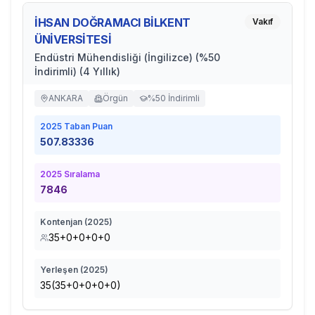
İHSAN DOĞRAMACI BİLKENT
Vakıf
ÜNİVERSİTESİ
Endüstri Mühendisliği (İngilizce) (%50
İndirimli) (4 Yıllık)
ANKARA
Örgün
%50 İndirimli
2025
Taban Puan
507.83336
2025
Sıralama
7846
Kontenjan (
2025
)
35+0+0+0+0
Yerleşen (
2025
)
35(35+0+0+0+0)