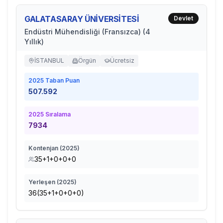
GALATASARAY ÜNİVERSİTESİ
Devlet
Endüstri Mühendisliği (Fransızca) (4
Yıllık)
İSTANBUL
Örgün
Ücretsiz
2025
Taban Puan
507.592
2025
Sıralama
7934
Kontenjan (
2025
)
35+1+0+0+0
Yerleşen (
2025
)
36(35+1+0+0+0)