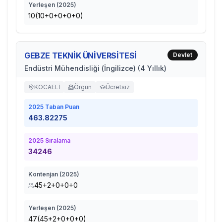
Yerleşen (
2025
)
10(10+0+0+0+0)
GEBZE TEKNİK ÜNİVERSİTESİ
Devlet
Endüstri Mühendisliği (İngilizce) (4 Yıllık)
KOCAELİ
Örgün
Ücretsiz
2025
Taban Puan
463.82275
2025
Sıralama
34246
Kontenjan (
2025
)
45+2+0+0+0
Yerleşen (
2025
)
47(45+2+0+0+0)