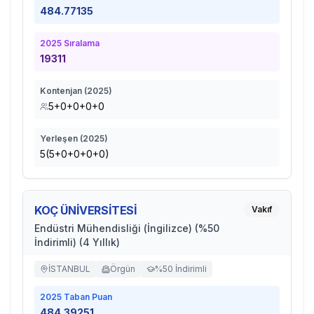
484.77135
2025
Sıralama
19311
Kontenjan (
2025
)
5+0+0+0+0
Yerleşen (
2025
)
5(5+0+0+0+0)
KOÇ ÜNİVERSİTESİ
Vakıf
Endüstri Mühendisliği (İngilizce) (%50
İndirimli) (4 Yıllık)
İSTANBUL
Örgün
%50 İndirimli
2025
Taban Puan
484.39251