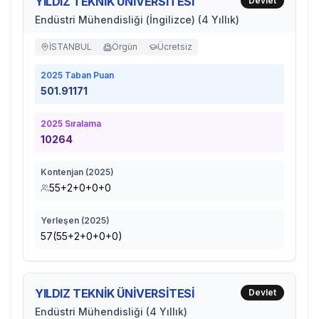
YILDIZ TEKNİK ÜNİVERSİTESİ
Devlet
Endüstri Mühendisliği (İngilizce) (4 Yıllık)
İSTANBUL
Örgün
Ücretsiz
2025
Taban Puan
501.91171
2025
Sıralama
10264
Kontenjan (
2025
)
55+2+0+0+0
Yerleşen (
2025
)
57(55+2+0+0+0)
YILDIZ TEKNİK ÜNİVERSİTESİ
Devlet
Endüstri Mühendisliği (4 Yıllık)