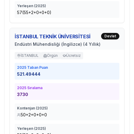
Yerleşen (
2025
)
57(55+2+0+0+0)
İSTANBUL TEKNİK ÜNİVERSİTESİ
Devlet
Endüstri Mühendisliği (İngilizce) (4 Yıllık)
İSTANBUL
Örgün
Ücretsiz
2025
Taban Puan
521.49444
2025
Sıralama
3730
Kontenjan (
2025
)
50+2+0+0+0
Yerleşen (
2025
)