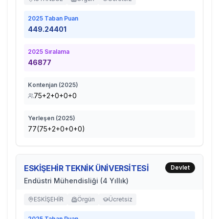
2025
Taban Puan
449.24401
2025
Sıralama
46877
Kontenjan (
2025
)
75+2+0+0+0
Yerleşen (
2025
)
77(75+2+0+0+0)
ESKİŞEHİR TEKNİK ÜNİVERSİTESİ
Devlet
Endüstri Mühendisliği (4 Yıllık)
ESKİŞEHİR
Örgün
Ücretsiz
2025
Taban Puan