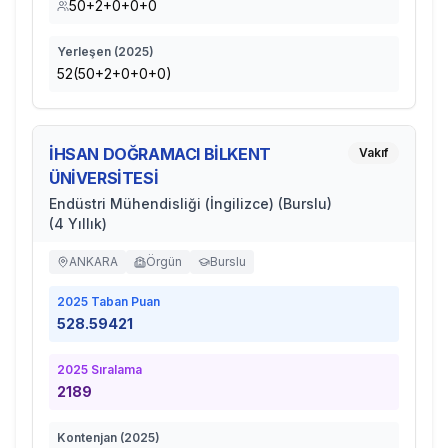
50+2+0+0+0
Yerleşen (
2025
)
52(50+2+0+0+0)
İHSAN DOĞRAMACI BİLKENT
Vakıf
ÜNİVERSİTESİ
Endüstri Mühendisliği (İngilizce) (Burslu)
(4 Yıllık)
ANKARA
Örgün
Burslu
2025
Taban Puan
528.59421
2025
Sıralama
2189
Kontenjan (
2025
)