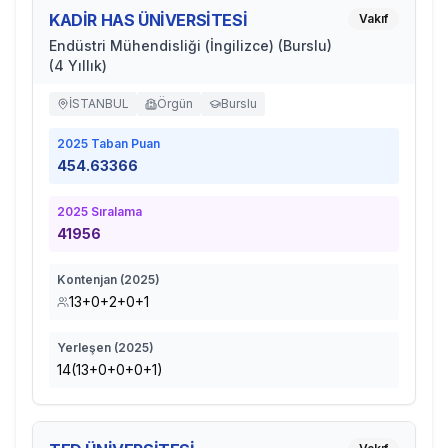
KADİR HAS ÜNİVERSİTESİ
Vakıf
Endüstri Mühendisliği (İngilizce) (Burslu)
(4 Yıllık)
İSTANBUL
Örgün
Burslu
2025
Taban Puan
454.63366
2025
Sıralama
41956
Kontenjan (
2025
)
13+0+2+0+1
Yerleşen (
2025
)
14(13+0+0+0+1)