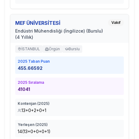
MEF ÜNİVERSİTESİ
Vakıf
Endüstri Mühendisliği (İngilizce) (Burslu)
(4 Yıllık)
İSTANBUL
Örgün
Burslu
2025
Taban Puan
455.66592
2025
Sıralama
41041
Kontenjan (
2025
)
13+0+2+0+1
Yerleşen (
2025
)
14(13+0+0+0+1)