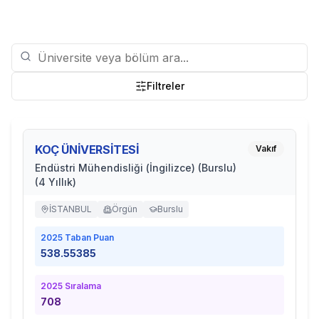
Filtreler
KOÇ ÜNİVERSİTESİ
Vakıf
Endüstri Mühendisliği (İngilizce) (Burslu)
(4 Yıllık)
İSTANBUL
Örgün
Burslu
2025
Taban Puan
538.55385
2025
Sıralama
708