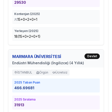
29530
Kontenjan (
2025
)
15+0+2+0+1
Yerleşen (
2025
)
18(15+0+2+0+1)
MARMARA ÜNİVERSİTESİ
Devlet
Endüstri Mühendisliği (İngilizce) (4 Yıllık)
İSTANBUL
Örgün
Ücretsiz
2025
Taban Puan
466.69681
2025
Sıralama
31913