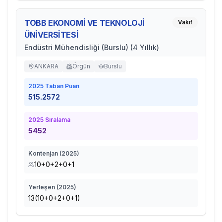
TOBB EKONOMİ VE TEKNOLOJİ
Vakıf
ÜNİVERSİTESİ
Endüstri Mühendisliği (Burslu) (4 Yıllık)
ANKARA
Örgün
Burslu
2025
Taban Puan
515.2572
2025
Sıralama
5452
Kontenjan (
2025
)
10+0+2+0+1
Yerleşen (
2025
)
13(10+0+2+0+1)