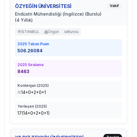
ÖZYEĞİN ÜNİVERSİTESİ
Vakıf
Endüstri Mühendisliği (İngilizce) (Burslu)
(4 Yıllık)
İSTANBUL
Örgün
Burslu
2025
Taban Puan
506.26084
2025
Sıralama
8463
Kontenjan (
2025
)
14+0+2+0+1
Yerleşen (
2025
)
17(14+0+2+0+1)