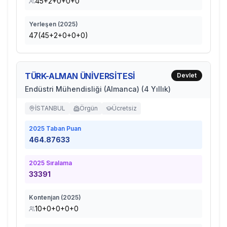
45+2+0+0+0
Yerleşen (
2025
)
47(45+2+0+0+0)
TÜRK-ALMAN ÜNİVERSİTESİ
Devlet
Endüstri Mühendisliği (Almanca) (4 Yıllık)
İSTANBUL
Örgün
Ücretsiz
2025
Taban Puan
464.87633
2025
Sıralama
33391
Kontenjan (
2025
)
10+0+0+0+0