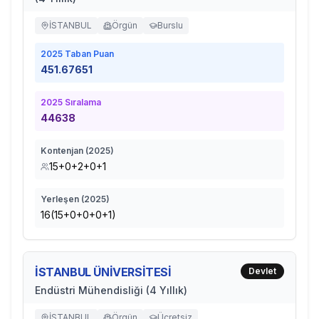
İSTANBUL
Örgün
Burslu
2025
Taban Puan
451.67651
2025
Sıralama
44638
Kontenjan (
2025
)
15+0+2+0+1
Yerleşen (
2025
)
16(15+0+0+0+1)
İSTANBUL ÜNİVERSİTESİ
Devlet
Endüstri Mühendisliği (4 Yıllık)
İSTANBUL
Örgün
Ücretsiz