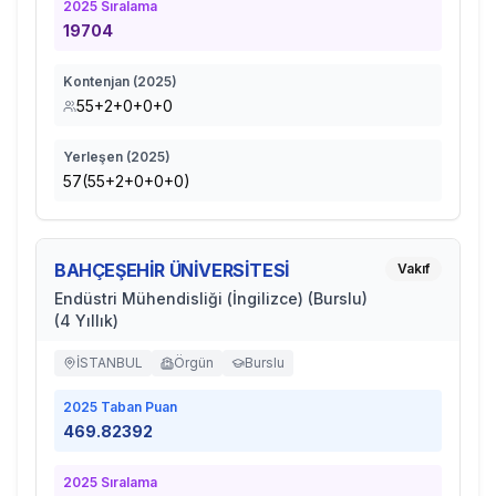
2025
Sıralama
19704
Kontenjan (
2025
)
55+2+0+0+0
Yerleşen (
2025
)
57(55+2+0+0+0)
BAHÇEŞEHİR ÜNİVERSİTESİ
Vakıf
Endüstri Mühendisliği (İngilizce) (Burslu)
(4 Yıllık)
İSTANBUL
Örgün
Burslu
2025
Taban Puan
469.82392
2025
Sıralama