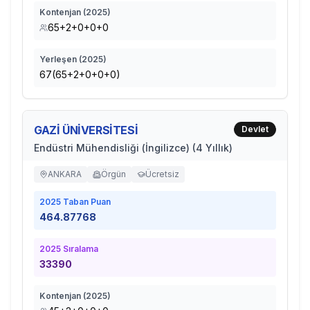
Kontenjan (
2025
)
65+2+0+0+0
Yerleşen (
2025
)
67(65+2+0+0+0)
GAZİ ÜNİVERSİTESİ
Devlet
Endüstri Mühendisliği (İngilizce) (4 Yıllık)
ANKARA
Örgün
Ücretsiz
2025
Taban Puan
464.87768
2025
Sıralama
33390
Kontenjan (
2025
)