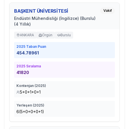
BAŞKENT ÜNİVERSİTESİ
Vakıf
Endüstri Mühendisliği (İngilizce) (Burslu)
(4 Yıllık)
ANKARA
Örgün
Burslu
2025
Taban Puan
454.78961
2025
Sıralama
41820
Kontenjan (
2025
)
5+0+1+0+1
Yerleşen (
2025
)
6(5+0+0+0+1)