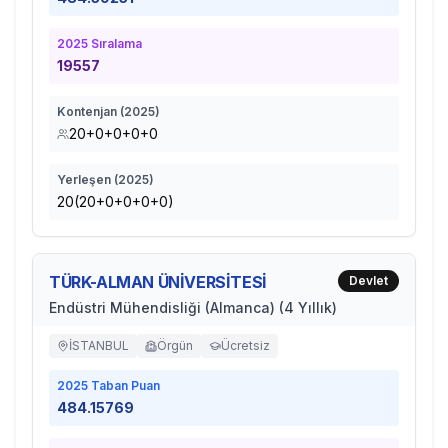
2025
Sıralama
19557
Kontenjan (
2025
)
20+0+0+0+0
Yerleşen (
2025
)
20(20+0+0+0+0)
TÜRK-ALMAN ÜNİVERSİTESİ
Devlet
Endüstri Mühendisliği (Almanca) (4 Yıllık)
İSTANBUL
Örgün
Ücretsiz
2025
Taban Puan
484.15769