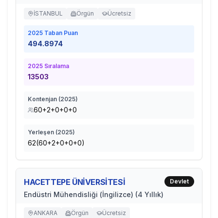
İSTANBUL
Örgün
Ücretsiz
2025
Taban Puan
494.8974
2025
Sıralama
13503
Kontenjan (
2025
)
60+2+0+0+0
Yerleşen (
2025
)
62(60+2+0+0+0)
HACETTEPE ÜNİVERSİTESİ
Devlet
Endüstri Mühendisliği (İngilizce) (4 Yıllık)
ANKARA
Örgün
Ücretsiz