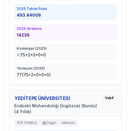
2025
Taban Puan
493.44008
2025
Sıralama
14236
Kontenjan (
2025
)
75+2+0+0+0
Yerleşen (
2025
)
77(75+2+0+0+0)
YEDİTEPE ÜNİVERSİTESİ
Vakıf
Endüstri Mühendisliği (İngilizce) (Burslu)
(4 Yıllık)
İSTANBUL
Örgün
Burslu