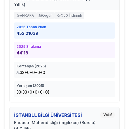
Yıllık)
ANKARA
Örgün
%50 İndirimli
2025
Taban Puan
452.21039
2025
Sıralama
44118
Kontenjan (
2025
)
33+0+0+0+0
Yerleşen (
2025
)
33(33+0+0+0+0)
İSTANBUL BİLGİ ÜNİVERSİTESİ
Vakıf
Endüstri Mühendisliği (İngilizce) (Burslu)
(4 Yıllık)