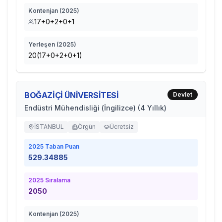
Kontenjan (
2025
)
17+0+2+0+1
Yerleşen (
2025
)
20(17+0+2+0+1)
BOĞAZİÇİ ÜNİVERSİTESİ
Devlet
Endüstri Mühendisliği (İngilizce) (4 Yıllık)
İSTANBUL
Örgün
Ücretsiz
2025
Taban Puan
529.34885
2025
Sıralama
2050
Kontenjan (
2025
)