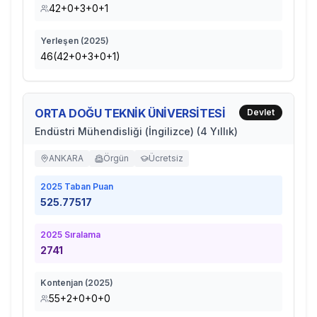
42+0+3+0+1
Yerleşen (
2025
)
46(42+0+3+0+1)
ORTA DOĞU TEKNİK ÜNİVERSİTESİ
Devlet
Endüstri Mühendisliği (İngilizce) (4 Yıllık)
ANKARA
Örgün
Ücretsiz
2025
Taban Puan
525.77517
2025
Sıralama
2741
Kontenjan (
2025
)
55+2+0+0+0