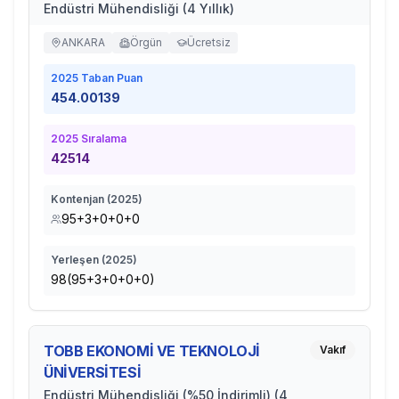
Endüstri Mühendisliği (4 Yıllık)
ANKARA
Örgün
Ücretsiz
2025
Taban Puan
454.00139
2025
Sıralama
42514
Kontenjan (
2025
)
95+3+0+0+0
Yerleşen (
2025
)
98(95+3+0+0+0)
TOBB EKONOMİ VE TEKNOLOJİ
Vakıf
ÜNİVERSİTESİ
Endüstri Mühendisliği (%50 İndirimli) (4