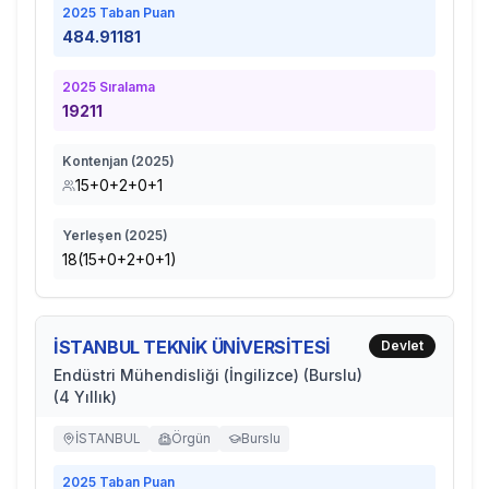
2025
Taban Puan
484.91181
2025
Sıralama
19211
Kontenjan (
2025
)
15+0+2+0+1
Yerleşen (
2025
)
18(15+0+2+0+1)
İSTANBUL TEKNİK ÜNİVERSİTESİ
Devlet
Endüstri Mühendisliği (İngilizce) (Burslu)
(4 Yıllık)
İSTANBUL
Örgün
Burslu
2025
Taban Puan