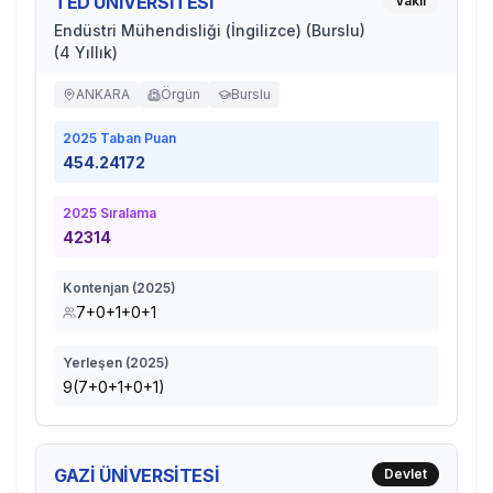
TED ÜNİVERSİTESİ
Vakıf
Endüstri Mühendisliği (İngilizce) (Burslu)
(4 Yıllık)
ANKARA
Örgün
Burslu
2025
Taban Puan
454.24172
2025
Sıralama
42314
Kontenjan (
2025
)
7+0+1+0+1
Yerleşen (
2025
)
9(7+0+1+0+1)
GAZİ ÜNİVERSİTESİ
Devlet