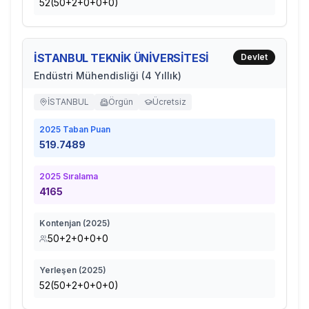
52(50+2+0+0+0)
İSTANBUL TEKNİK ÜNİVERSİTESİ
Devlet
Endüstri Mühendisliği (4 Yıllık)
İSTANBUL
Örgün
Ücretsiz
2025
Taban Puan
519.7489
2025
Sıralama
4165
Kontenjan (
2025
)
50+2+0+0+0
Yerleşen (
2025
)
52(50+2+0+0+0)