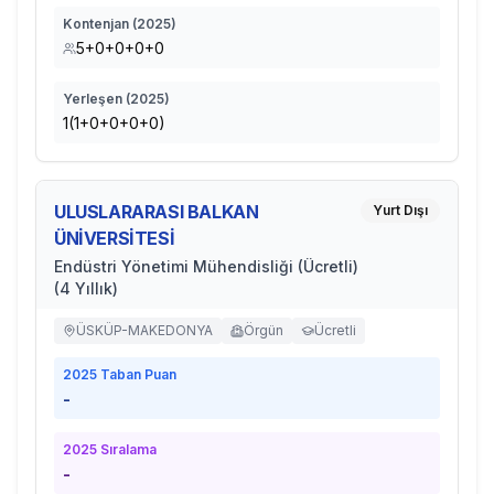
Kontenjan (
2025
)
5+0+0+0+0
Yerleşen (
2025
)
1(1+0+0+0+0)
ULUSLARARASI BALKAN
Yurt Dışı
ÜNİVERSİTESİ
Endüstri Yönetimi Mühendisliği (Ücretli)
(4 Yıllık)
ÜSKÜP-MAKEDONYA
Örgün
Ücretli
2025
Taban Puan
-
2025
Sıralama
-