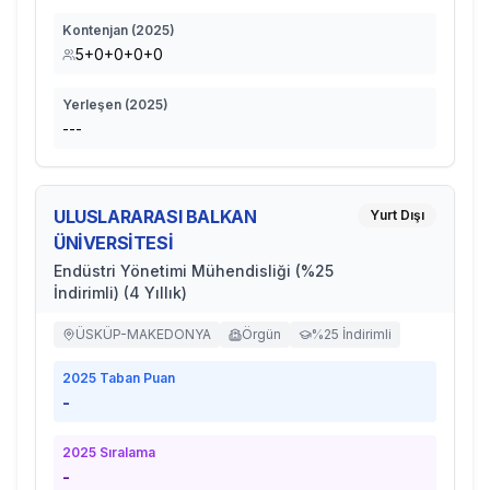
Kontenjan (
2025
)
5+0+0+0+0
Yerleşen (
2025
)
---
ULUSLARARASI BALKAN
Yurt Dışı
ÜNİVERSİTESİ
Endüstri Yönetimi Mühendisliği (%25
İndirimli) (4 Yıllık)
ÜSKÜP-MAKEDONYA
Örgün
%25 İndirimli
2025
Taban Puan
-
2025
Sıralama
-