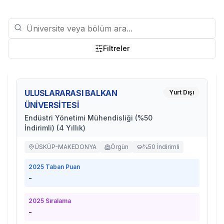
Filtreler
ULUSLARARASI BALKAN
Yurt Dışı
ÜNİVERSİTESİ
Endüstri Yönetimi Mühendisliği (%50
İndirimli) (4 Yıllık)
ÜSKÜP-MAKEDONYA
Örgün
%50 İndirimli
2025
Taban Puan
-
2025
Sıralama
-