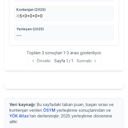
Kontenjan (
2025
)
5+0+0+0+0
Yerleşen (
2025
)
---
Toplam
3
sonuçtan
1
-
3
arası gösteriliyor.
Önceki
Sayfa
1
/
1
Sonraki
Veri kaynağı:
Bu sayfadaki taban puan, başarı sırası ve
kontenjan verileri
ÖSYM
yerleştirme sonuçlarından ve
YÖK Atlas
'tan derlenmiştir;
2025
yerleştirme dönemine
aittir.