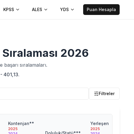
KPSS
ALES
YDS
Puan Hesapla
ı Sıralaması
2026
 başarı sıralamaları.
- 401,13.
Filtreler
Kontenjan**
Yerleşen
2025
2025
Doluluk/Statü***
2024
2024