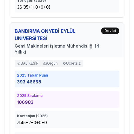
Yerleşen (
2025
)
36(35+1+0+0+0)
BANDIRMA ONYEDİ EYLÜL
Devlet
ÜNİVERSİTESİ
Gemi Makineleri İşletme Mühendisliği (4
Yıllık)
BALIKESİR
Örgün
Ücretsiz
2025
Taban Puan
393.46658
2025
Sıralama
106983
Kontenjan (
2025
)
45+2+0+0+0