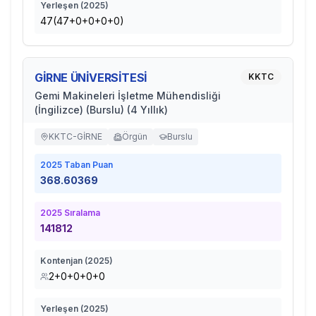
Yerleşen (
2025
)
47(47+0+0+0+0)
GİRNE ÜNİVERSİTESİ
KKTC
Gemi Makineleri İşletme Mühendisliği
(İngilizce) (Burslu) (4 Yıllık)
KKTC-GİRNE
Örgün
Burslu
2025
Taban Puan
368.60369
2025
Sıralama
141812
Kontenjan (
2025
)
2+0+0+0+0
Yerleşen (
2025
)