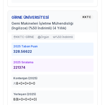
GİRNE ÜNİVERSİTESİ
KKTC
Gemi Makineleri İşletme Mühendisliği
(İngilizce) (%50 İndirimli) (4 Yıllık)
KKTC-GİRNE
Örgün
%50 İndirimli
2025
Taban Puan
328.56622
2025
Sıralama
221374
Kontenjan (
2025
)
8+0+0+0+0
Yerleşen (
2025
)
8(8+0+0+0+0)