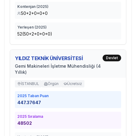
Kontenjan (
2025
)
50+2+0+0+0
Yerleşen (
2025
)
52(50+2+0+0+0)
YILDIZ TEKNİK ÜNİVERSİTESİ
Devlet
Gemi Makineleri İşletme Mühendisliği (4
Yıllık)
İSTANBUL
Örgün
Ücretsiz
2025
Taban Puan
447.37647
2025
Sıralama
48502