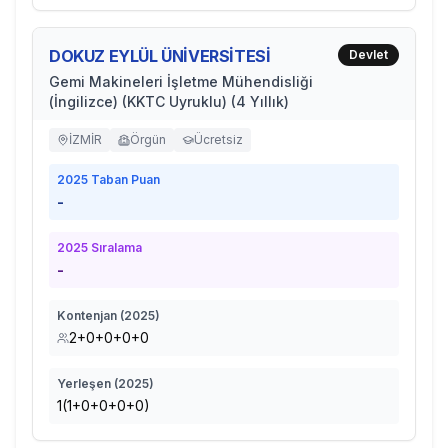
DOKUZ EYLÜL ÜNİVERSİTESİ
Devlet
Gemi Makineleri İşletme Mühendisliği
(İngilizce) (KKTC Uyruklu) (4 Yıllık)
İZMİR
Örgün
Ücretsiz
2025
Taban Puan
-
2025
Sıralama
-
Kontenjan (
2025
)
2+0+0+0+0
Yerleşen (
2025
)
1(1+0+0+0+0)