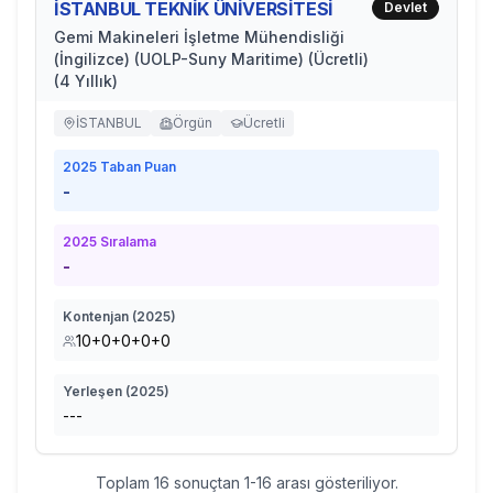
İSTANBUL TEKNİK ÜNİVERSİTESİ
Devlet
Gemi Makineleri İşletme Mühendisliği
(İngilizce) (UOLP-Suny Maritime) (Ücretli)
(4 Yıllık)
İSTANBUL
Örgün
Ücretli
2025
Taban Puan
-
2025
Sıralama
-
Kontenjan (
2025
)
10+0+0+0+0
Yerleşen (
2025
)
---
Toplam
16
sonuçtan
1
-
16
arası gösteriliyor.