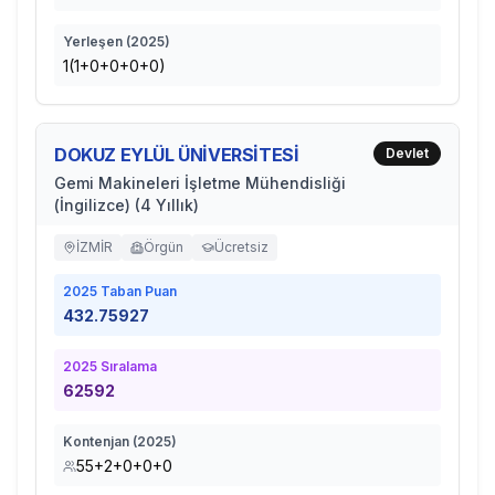
Yerleşen (
2025
)
1(1+0+0+0+0)
DOKUZ EYLÜL ÜNİVERSİTESİ
Devlet
Gemi Makineleri İşletme Mühendisliği
(İngilizce) (4 Yıllık)
İZMİR
Örgün
Ücretsiz
2025
Taban Puan
432.75927
2025
Sıralama
62592
Kontenjan (
2025
)
55+2+0+0+0