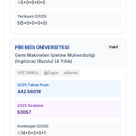
5+0+0+0+0
Yerleşen (
2025
)
5(5+0+0+0+0)
PİRİ REİS ÜNİVERSİTESİ
Vakıf
Gemi Makineleri İşletme Mühendisliği
(İngilizce) (Burslu) (4 Yıllık)
İSTANBUL
Örgün
Burslu
2025
Taban Puan
442.56018
2025
Sıralama
53057
Kontenjan (
2025
)
14+0+2+0+1