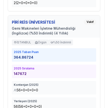
2(2+0+0+0+0)
PİRİ REİS ÜNİVERSİTESİ
Vakıf
Gemi Makineleri İşletme Mühendisliği
(İngilizce) (%50 İndirimli) (4 Yıllık)
İSTANBUL
Örgün
%50 İndirimli
2025
Taban Puan
364.86724
2025
Sıralama
147672
Kontenjan (
2025
)
56+0+0+0+0
Yerleşen (
2025
)
56(56+0+0+0+0)