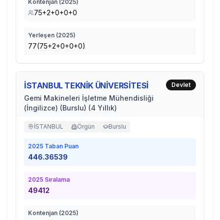
Kontenjan (
2025
)
75+2+0+0+0
Yerleşen (
2025
)
77(75+2+0+0+0)
İSTANBUL TEKNİK ÜNİVERSİTESİ
Devlet
Gemi Makineleri İşletme Mühendisliği
(İngilizce) (Burslu) (4 Yıllık)
İSTANBUL
Örgün
Burslu
2025
Taban Puan
446.36539
2025
Sıralama
49412
Kontenjan (
2025
)