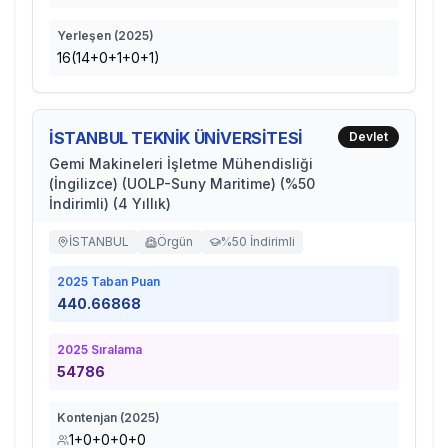
Yerleşen (
2025
)
16(14+0+1+0+1)
İSTANBUL TEKNİK ÜNİVERSİTESİ
Devlet
Gemi Makineleri İşletme Mühendisliği
(İngilizce) (UOLP-Suny Maritime) (%50
İndirimli) (4 Yıllık)
İSTANBUL
Örgün
%50 İndirimli
2025
Taban Puan
440.66868
2025
Sıralama
54786
Kontenjan (
2025
)
1+0+0+0+0