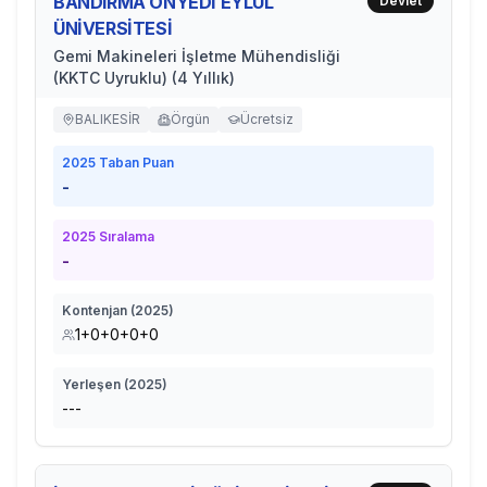
BANDIRMA ONYEDİ EYLÜL
Devlet
ÜNİVERSİTESİ
Gemi Makineleri İşletme Mühendisliği
(KKTC Uyruklu) (4 Yıllık)
BALIKESİR
Örgün
Ücretsiz
2025
Taban Puan
-
2025
Sıralama
-
Kontenjan (
2025
)
1+0+0+0+0
Yerleşen (
2025
)
---