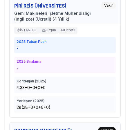
PİRİ REİS ÜNİVERSİTESİ
Vakıf
Gemi Makineleri İşletme Mühendisliği
(İngilizce) (Ücretli) (4 Yıllık)
İSTANBUL
Örgün
Ücretli
2025
Taban Puan
-
2025
Sıralama
-
Kontenjan (
2025
)
33+0+0+0+0
Yerleşen (
2025
)
28(28+0+0+0+0)