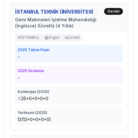
İSTANBUL TEKNİK ÜNİVERSİTESİ
Devlet
Gemi Makineleri İşletme Mühendisliği
(İngilizce) (Ücretli) (4 Yıllık)
İSTANBUL
Örgün
Ücretli
2025
Taban Puan
-
2025
Sıralama
-
Kontenjan (
2025
)
25+0+0+0+0
Yerleşen (
2025
)
12(12+0+0+0+0)