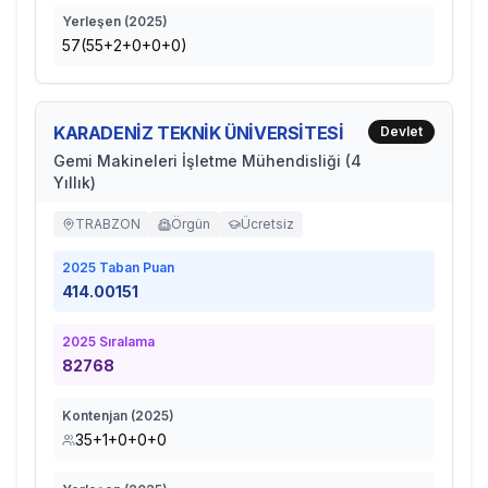
Yerleşen (
2025
)
57(55+2+0+0+0)
KARADENİZ TEKNİK ÜNİVERSİTESİ
Devlet
Gemi Makineleri İşletme Mühendisliği (4
Yıllık)
TRABZON
Örgün
Ücretsiz
2025
Taban Puan
414.00151
2025
Sıralama
82768
Kontenjan (
2025
)
35+1+0+0+0