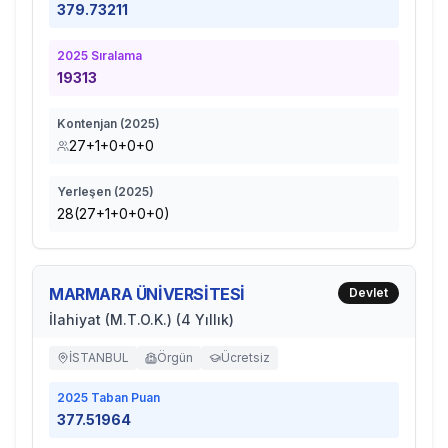
379.73211
2025
Sıralama
19313
Kontenjan (
2025
)
27+1+0+0+0
Yerleşen (
2025
)
28(27+1+0+0+0)
MARMARA ÜNİVERSİTESİ
Devlet
İlahiyat (M.T.O.K.) (4 Yıllık)
İSTANBUL
Örgün
Ücretsiz
2025
Taban Puan
377.51964