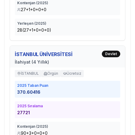
Kontenjan (
2025
)
27+1+0+0+0
Yerleşen (
2025
)
28(27+1+0+0+0)
İSTANBUL ÜNİVERSİTESİ
Devlet
İlahiyat (4 Yıllık)
İSTANBUL
Örgün
Ücretsiz
2025
Taban Puan
370.60416
2025
Sıralama
27721
Kontenjan (
2025
)
90+3+0+0+0