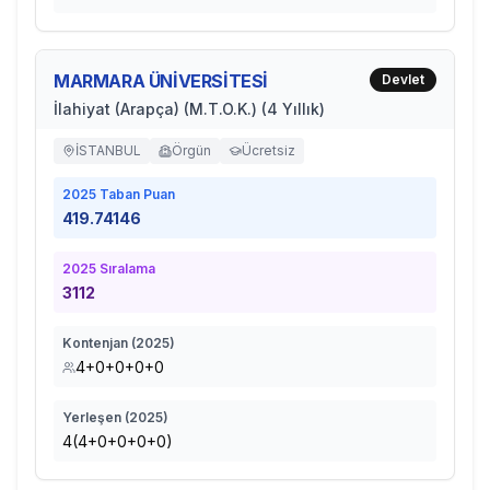
MARMARA ÜNİVERSİTESİ
Devlet
İlahiyat (Arapça) (M.T.O.K.) (4 Yıllık)
İSTANBUL
Örgün
Ücretsiz
2025
Taban Puan
419.74146
2025
Sıralama
3112
Kontenjan (
2025
)
4+0+0+0+0
Yerleşen (
2025
)
4(4+0+0+0+0)