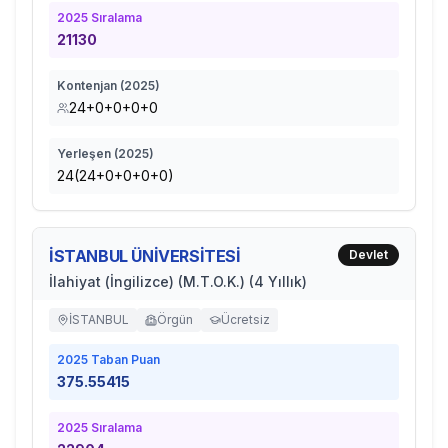
2025
Sıralama
21130
Kontenjan (
2025
)
24+0+0+0+0
Yerleşen (
2025
)
24(24+0+0+0+0)
İSTANBUL ÜNİVERSİTESİ
Devlet
İlahiyat (İngilizce) (M.T.O.K.) (4 Yıllık)
İSTANBUL
Örgün
Ücretsiz
2025
Taban Puan
375.55415
2025
Sıralama