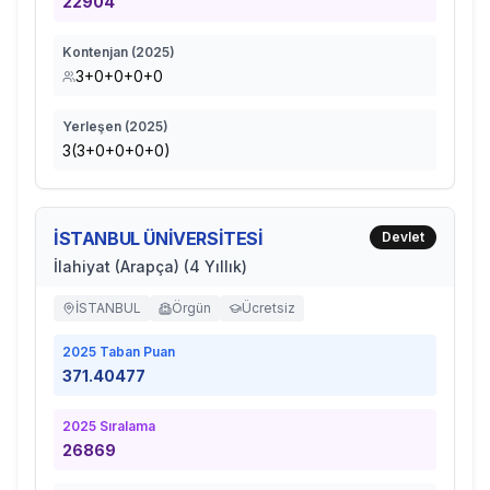
22904
Kontenjan (
2025
)
3+0+0+0+0
Yerleşen (
2025
)
3(3+0+0+0+0)
İSTANBUL ÜNİVERSİTESİ
Devlet
İlahiyat (Arapça) (4 Yıllık)
İSTANBUL
Örgün
Ücretsiz
2025
Taban Puan
371.40477
2025
Sıralama
26869