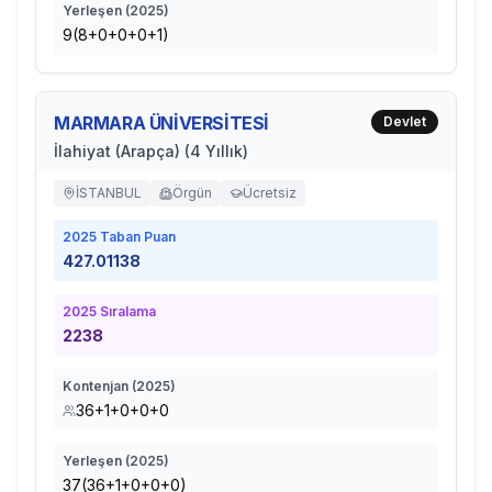
Yerleşen (
2025
)
9(8+0+0+0+1)
MARMARA ÜNİVERSİTESİ
Devlet
İlahiyat (Arapça) (4 Yıllık)
İSTANBUL
Örgün
Ücretsiz
2025
Taban Puan
427.01138
2025
Sıralama
2238
Kontenjan (
2025
)
36+1+0+0+0
Yerleşen (
2025
)
37(36+1+0+0+0)