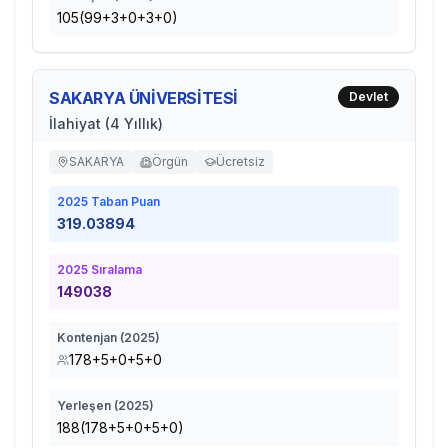
105(99+3+0+3+0)
SAKARYA ÜNİVERSİTESİ
Devlet
İlahiyat (4 Yıllık)
SAKARYA
Örgün
Ücretsiz
2025
Taban Puan
319.03894
2025
Sıralama
149038
Kontenjan (
2025
)
178+5+0+5+0
Yerleşen (
2025
)
188(178+5+0+5+0)