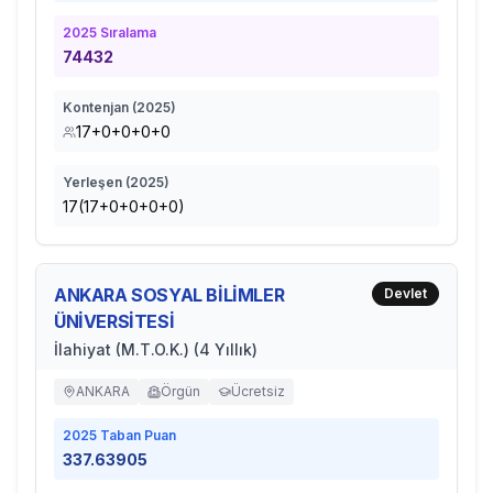
2025
Sıralama
74432
Kontenjan (
2025
)
17+0+0+0+0
Yerleşen (
2025
)
17(17+0+0+0+0)
ANKARA SOSYAL BİLİMLER
Devlet
ÜNİVERSİTESİ
İlahiyat (M.T.O.K.) (4 Yıllık)
ANKARA
Örgün
Ücretsiz
2025
Taban Puan
337.63905