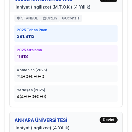
İlahiyat (İngilizce) (M.T.O.K.) (4 Yıllık)
İSTANBUL
Örgün
Ücretsiz
2025
Taban Puan
391.8113
2025
Sıralama
11618
Kontenjan (
2025
)
4+0+0+0+0
Yerleşen (
2025
)
4(4+0+0+0+0)
ANKARA ÜNİVERSİTESİ
Devlet
İlahiyat (İngilizce) (4 Yıllık)