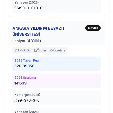
Yerleşen (
2025
)
96(90+3+0+3+0)
ANKARA YILDIRIM BEYAZIT
Devlet
ÜNİVERSİTESİ
İlahiyat (4 Yıllık)
ANKARA
Örgün
Ücretsiz
2025
Taban Puan
320.89356
2025
Sıralama
141539
Kontenjan (
2025
)
99+3+0+3+0
Yerleşen (
2025
)