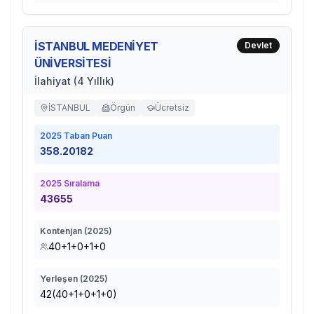
İSTANBUL MEDENİYET
Devlet
ÜNİVERSİTESİ
İlahiyat (4 Yıllık)
İSTANBUL
Örgün
Ücretsiz
2025
Taban Puan
358.20182
2025
Sıralama
43655
Kontenjan (
2025
)
40+1+0+1+0
Yerleşen (
2025
)
42(40+1+0+1+0)