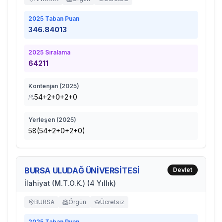
2025
Taban Puan
346.84013
2025
Sıralama
64211
Kontenjan (
2025
)
54+2+0+2+0
Yerleşen (
2025
)
58(54+2+0+2+0)
BURSA ULUDAĞ ÜNİVERSİTESİ
Devlet
İlahiyat (M.T.O.K.) (4 Yıllık)
BURSA
Örgün
Ücretsiz
2025
Taban Puan