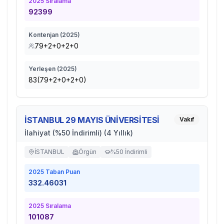
2025
Sıralama
92399
Kontenjan (
2025
)
79+2+0+2+0
Yerleşen (
2025
)
83(79+2+0+2+0)
İSTANBUL 29 MAYIS ÜNİVERSİTESİ
Vakıf
İlahiyat (%50 İndirimli) (4 Yıllık)
İSTANBUL
Örgün
%50 İndirimli
2025
Taban Puan
332.46031
2025
Sıralama
101087