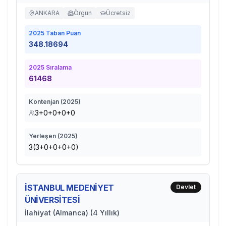
ANKARA
Örgün
Ücretsiz
2025
Taban Puan
348.18694
2025
Sıralama
61468
Kontenjan (
2025
)
3+0+0+0+0
Yerleşen (
2025
)
3(3+0+0+0+0)
İSTANBUL MEDENİYET
Devlet
ÜNİVERSİTESİ
İlahiyat (Almanca) (4 Yıllık)