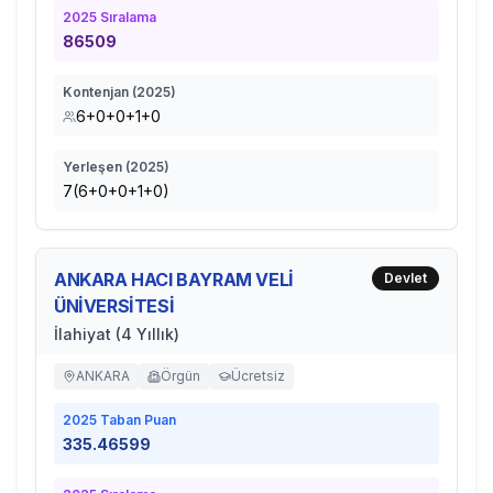
2025
Sıralama
86509
Kontenjan (
2025
)
6+0+0+1+0
Yerleşen (
2025
)
7(6+0+0+1+0)
ANKARA HACI BAYRAM VELİ
Devlet
ÜNİVERSİTESİ
İlahiyat (4 Yıllık)
ANKARA
Örgün
Ücretsiz
2025
Taban Puan
335.46599