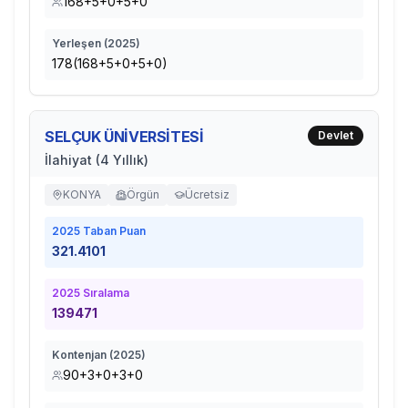
168+5+0+5+0
Yerleşen (
2025
)
178(168+5+0+5+0)
SELÇUK ÜNİVERSİTESİ
Devlet
İlahiyat (4 Yıllık)
KONYA
Örgün
Ücretsiz
2025
Taban Puan
321.4101
2025
Sıralama
139471
Kontenjan (
2025
)
90+3+0+3+0