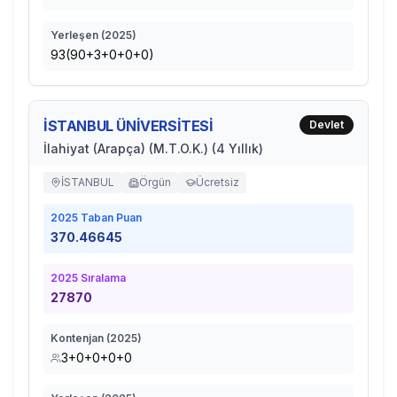
Yerleşen (
2025
)
93(90+3+0+0+0)
İSTANBUL ÜNİVERSİTESİ
Devlet
İlahiyat (Arapça) (M.T.O.K.) (4 Yıllık)
İSTANBUL
Örgün
Ücretsiz
2025
Taban Puan
370.46645
2025
Sıralama
27870
Kontenjan (
2025
)
3+0+0+0+0