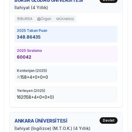
BURSA ULUDAĞ ÜNİVERSİTESİ
İlahiyat (4 Yıllık)
BURSA
Örgün
Ücretsiz
2025
Taban Puan
348.86435
2025
Sıralama
60042
Kontenjan (
2025
)
158+4+0+0+0
Yerleşen (
2025
)
162(158+4+0+0+0)
ANKARA ÜNİVERSİTESİ
Devlet
İlahiyat (İngilizce) (M.T.O.K.) (4 Yıllık)