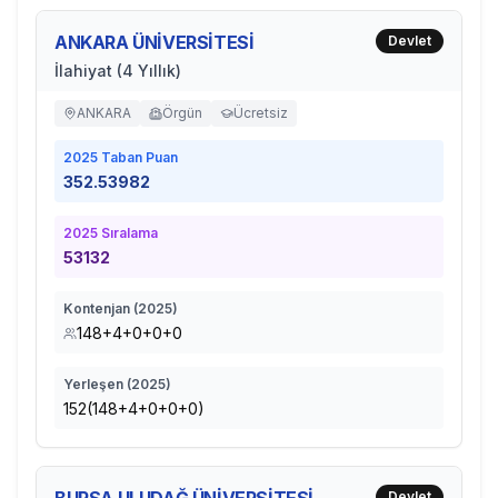
ANKARA ÜNİVERSİTESİ
Devlet
İlahiyat (4 Yıllık)
ANKARA
Örgün
Ücretsiz
2025
Taban Puan
352.53982
2025
Sıralama
53132
Kontenjan (
2025
)
148+4+0+0+0
Yerleşen (
2025
)
152(148+4+0+0+0)
Devlet