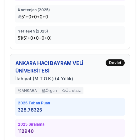
Kontenjan (
2025
)
51+0+0+0+0
Yerleşen (
2025
)
51(51+0+0+0+0)
ANKARA HACI BAYRAM VELİ
Devlet
ÜNİVERSİTESİ
İlahiyat (M.T.O.K.) (4 Yıllık)
ANKARA
Örgün
Ücretsiz
2025
Taban Puan
328.78325
2025
Sıralama
112940