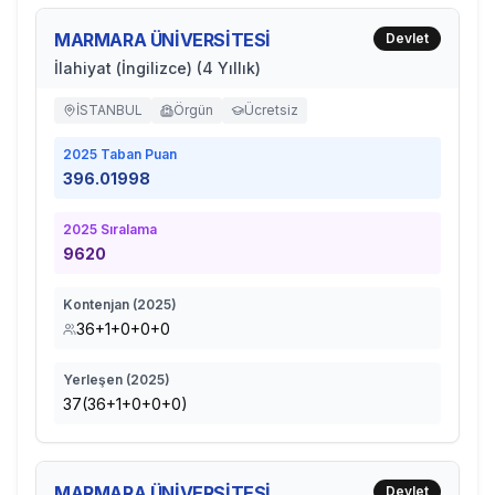
MARMARA ÜNİVERSİTESİ
Devlet
İlahiyat (İngilizce) (4 Yıllık)
İSTANBUL
Örgün
Ücretsiz
2025
Taban Puan
396.01998
2025
Sıralama
9620
Kontenjan (
2025
)
36+1+0+0+0
Yerleşen (
2025
)
37(36+1+0+0+0)
MARMARA ÜNİVERSİTESİ
Devlet