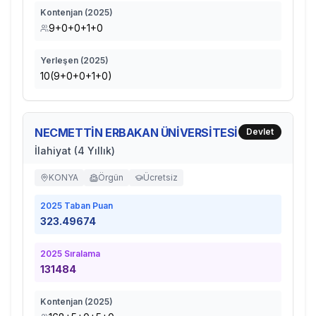
Kontenjan (
2025
)
9+0+0+1+0
Yerleşen (
2025
)
10(9+0+0+1+0)
NECMETTİN ERBAKAN ÜNİVERSİTESİ
Devlet
İlahiyat (4 Yıllık)
KONYA
Örgün
Ücretsiz
2025
Taban Puan
323.49674
2025
Sıralama
131484
Kontenjan (
2025
)