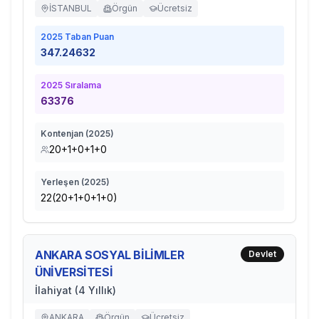
İSTANBUL
Örgün
Ücretsiz
2025
Taban Puan
347.24632
2025
Sıralama
63376
Kontenjan (
2025
)
20+1+0+1+0
Yerleşen (
2025
)
22(20+1+0+1+0)
ANKARA SOSYAL BİLİMLER
Devlet
ÜNİVERSİTESİ
İlahiyat (4 Yıllık)
ANKARA
Örgün
Ücretsiz