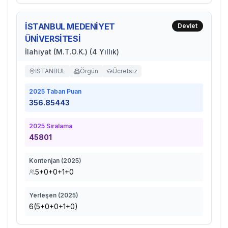
İSTANBUL MEDENİYET
Devlet
ÜNİVERSİTESİ
İlahiyat (M.T.O.K.) (4 Yıllık)
İSTANBUL
Örgün
Ücretsiz
2025
Taban Puan
356.85443
2025
Sıralama
45801
Kontenjan (
2025
)
5+0+0+1+0
Yerleşen (
2025
)
6(5+0+0+1+0)