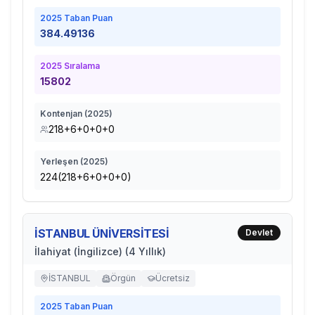
2025
Taban Puan
384.49136
2025
Sıralama
15802
Kontenjan (
2025
)
218+6+0+0+0
Yerleşen (
2025
)
224(218+6+0+0+0)
İSTANBUL ÜNİVERSİTESİ
Devlet
İlahiyat (İngilizce) (4 Yıllık)
İSTANBUL
Örgün
Ücretsiz
2025
Taban Puan