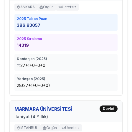
ANKARA
Örgün
Ücretsiz
2025
Taban Puan
386.83057
2025
Sıralama
14319
Kontenjan (
2025
)
27+1+0+0+0
Yerleşen (
2025
)
28(27+1+0+0+0)
MARMARA ÜNİVERSİTESİ
Devlet
İlahiyat (4 Yıllık)
İSTANBUL
Örgün
Ücretsiz