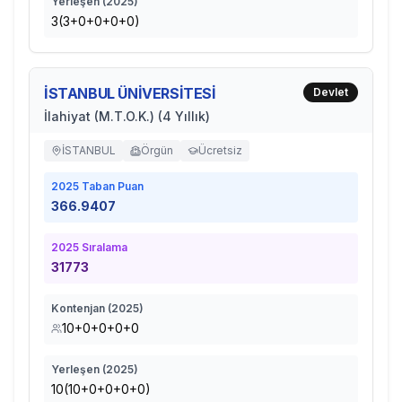
Yerleşen (
2025
)
3(3+0+0+0+0)
İSTANBUL ÜNİVERSİTESİ
Devlet
İlahiyat (M.T.O.K.) (4 Yıllık)
İSTANBUL
Örgün
Ücretsiz
2025
Taban Puan
366.9407
2025
Sıralama
31773
Kontenjan (
2025
)
10+0+0+0+0
Yerleşen (
2025
)
10(10+0+0+0+0)