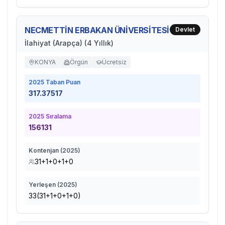
NECMETTİN ERBAKAN ÜNİVERSİTESİ
Devlet
İlahiyat (Arapça) (4 Yıllık)
KONYA
Örgün
Ücretsiz
2025
Taban Puan
317.37517
2025
Sıralama
156131
Kontenjan (
2025
)
31+1+0+1+0
Yerleşen (
2025
)
33(31+1+0+1+0)