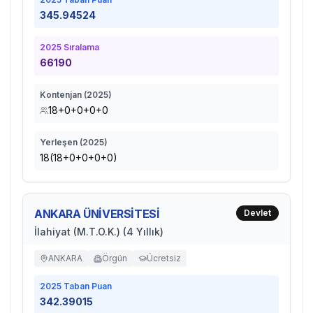
345.94524
2025
Sıralama
66190
Kontenjan (
2025
)
18+0+0+0+0
Yerleşen (
2025
)
18(18+0+0+0+0)
ANKARA ÜNİVERSİTESİ
Devlet
İlahiyat (M.T.O.K.) (4 Yıllık)
ANKARA
Örgün
Ücretsiz
2025
Taban Puan
342.39015