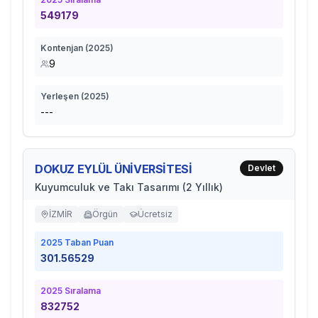
549179
Kontenjan (
2025
)
9
Yerleşen (
2025
)
---
DOKUZ EYLÜL ÜNİVERSİTESİ
Devlet
Kuyumculuk ve Takı Tasarımı (2 Yıllık)
İZMİR
Örgün
Ücretsiz
2025
Taban Puan
301.56529
2025
Sıralama
832752