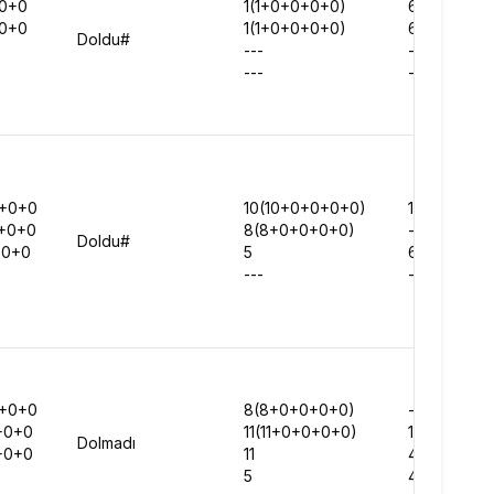
0+0
1(1+0+0+0+0)
625754
0+0
1(1+0+0+0+0)
648533
Doldu#
---
-
---
-
+0+0
10(10+0+0+0+0)
1274934
+0+0
8(8+0+0+0+0)
-
Doldu#
+0+0
5
645179
---
-
+0+0
8(8+0+0+0+0)
-
+0+0
11(11+0+0+0+0)
1175088
Dolmadı
+0+0
11
492388
5
471149