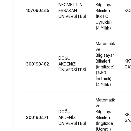
NECMETTİN
Bilgisayar
107090445
ERBAKAN
Bilimleri
KO
ÜNİVERSİTESİ
(KKTC
Uyruklu)
(4 Yıllık)
Matematik
ve
Bilgisayar
DOĞU
Bilimleri
KK
300190482
AKDENİZ
(İngilizce)
GA
ÜNİVERSİTESİ
(%50
İndirimli)
(4 Yıllık)
Matematik
ve
DOĞU
Bilgisayar
KK
300190471
AKDENİZ
Bilimleri
GA
ÜNİVERSİTESİ
(İngilizce)
(Ücretli)