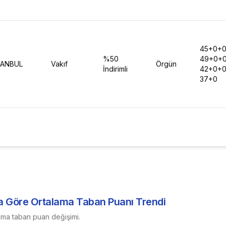
45+0+
%50
49+0+
TANBUL
Vakıf
Örgün
İndirimli
42+0+
37+0
ra Göre Ortalama Taban Puanı Trendi
ama taban puan değişimi.