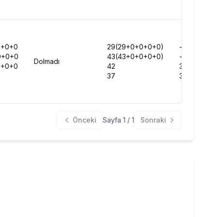
0+0+0
29(29+0+0+0+0)
-
0+0+0
43(43+0+0+0+0)
-
Dolmadı
0+0+0
42
384546
37
373215
Önceki
Sayfa
1
/
1
Sonraki