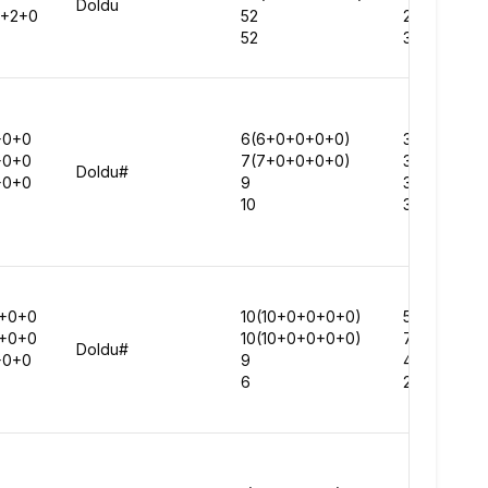
Doldu
0+2+0
52
271411
52
308979
+0+0
6(6+0+0+0+0)
330378
+0+0
7(7+0+0+0+0)
315281
Doldu#
+0+0
9
321791
10
362933
+0+0
10(10+0+0+0+0)
530479
+0+0
10(10+0+0+0+0)
723618
Doldu#
+0+0
9
433173
6
298707