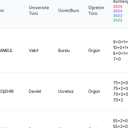
Konten
2025
Üniversite
Öğretim
ir
Ücret/Burs
2024
Türü
Türü
2023
2022
9+0+1+
10+0+1
TANBUL
Vakıf
Burslu
Örgün
8+0+1+
7+0
75+2+
75+2+
KİŞEHİR
Devlet
Ücretsiz
Örgün
70+2+
70+2
55+2+0
55+2+0