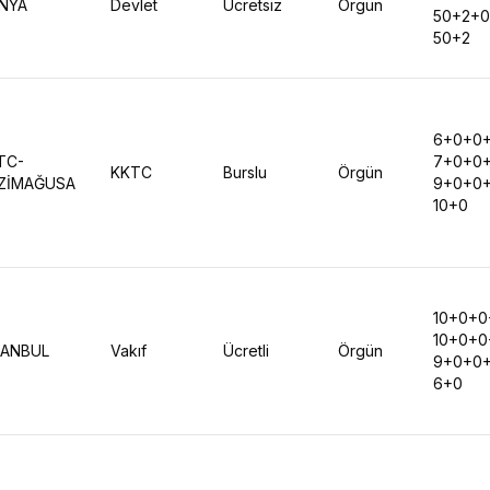
NYA
Devlet
Ücretsiz
Örgün
50+2+
50+2
6+0+0
TC-
7+0+0
KKTC
Burslu
Örgün
ZİMAĞUSA
9+0+0
10+0
10+0+0
10+0+0
TANBUL
Vakıf
Ücretli
Örgün
9+0+0
6+0