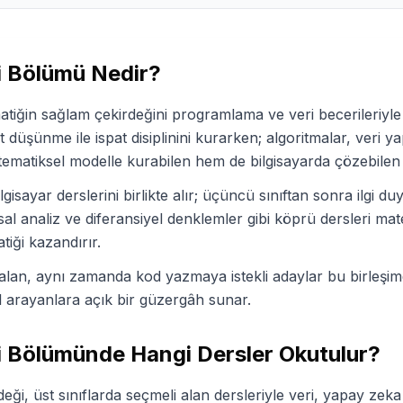
i
Bölümü Nedir?
tiğin sağlam çekirdeğini programlama ve veri becerileriyle 
t düşünme ile ispat disiplinini kurarken; algoritmalar, veri ya
matiksel modelle kurabilen hem de bilgisayarda çözebilen m
lgisayar derslerini birlikte alır; üçüncü sınıftan sonra ilgi 
ısal analiz ve diferansiyel denklemler gibi köprü dersleri m
tiği kazandırır.
an, aynı zamanda kod yazmaya istekli adaylar bu birleşimde
ol arayanlara açık bir güzergâh sunar.
i
Bölümünde Hangi Dersler Okutulur?
ği, üst sınıflarda seçmeli alan dersleriyle veri, yapay zeka