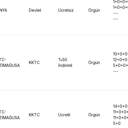
1+0+0+
1+0+0+
NYA
Devlet
Ücretsiz
Örgün
---
---
10+0+0
TC-
%50
12+0+0
KKTC
Örgün
ZİMAĞUSA
İndirimli
5+0+0
---
14+0+0
TC-
11+0+0
KKTC
Ücretli
Örgün
ZİMAĞUSA
11+0+0
5+0