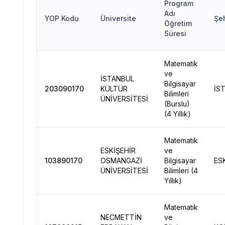
Program
Adı
YOP Kodu
Üniversite
Şeh
Öğretim
Süresi
Matematik
ve
İSTANBUL
Bilgisayar
203090170
KÜLTÜR
İS
Bilimleri
ÜNİVERSİTESİ
(Burslu)
(4 Yıllık)
Matematik
ESKİŞEHİR
ve
103890170
OSMANGAZİ
Bilgisayar
ES
ÜNİVERSİTESİ
Bilimleri (4
Yıllık)
Matematik
NECMETTİN
ve