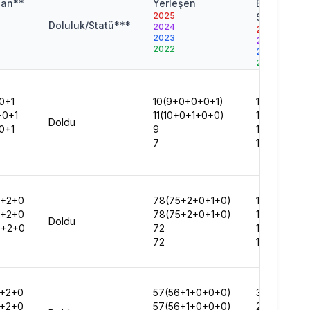
jan**
Yerleşen
Başarı
2025
Sırası
Doluluk/Statü***
2024
2025
2023
2024
2022
2023
2022
0+1
10(9+0+0+0+1)
149405
+0+1
11(10+0+1+0+0)
142988
Doldu
0+1
9
110161
7
115725
0+2+0
78(75+2+0+1+0)
163206
0+2+0
78(75+2+0+1+0)
161964
Doldu
0+2+0
72
154518
72
199600
+2+0
57(56+1+0+0+0)
309312
+2+0
57(56+1+0+0+0)
295426