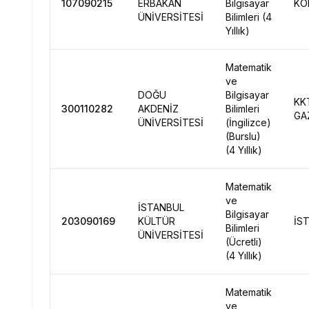
107090215
ERBAKAN
Bilgisayar
KO
ÜNİVERSİTESİ
Bilimleri (4
Yıllık)
Matematik
ve
DOĞU
Bilgisayar
KK
300110282
AKDENİZ
Bilimleri
GA
ÜNİVERSİTESİ
(İngilizce)
(Burslu)
(4 Yıllık)
Matematik
ve
İSTANBUL
Bilgisayar
203090169
KÜLTÜR
İS
Bilimleri
ÜNİVERSİTESİ
(Ücretli)
(4 Yıllık)
Matematik
ve