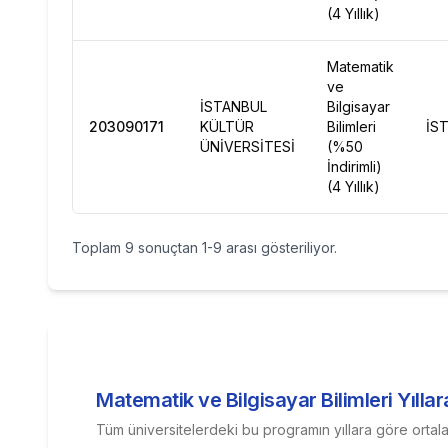
(4 Yıllık)
Matematik
ve
İSTANBUL
Bilgisayar
203090171
KÜLTÜR
Bilimleri
İS
ÜNİVERSİTESİ
(%50
İndirimli)
(4 Yıllık)
Toplam
9
sonuçtan
1
-
9
arası gösteriliyor.
Matematik ve Bilgisayar Bilimleri
Yılla
Tüm üniversitelerdeki bu programın yıllara göre ortal