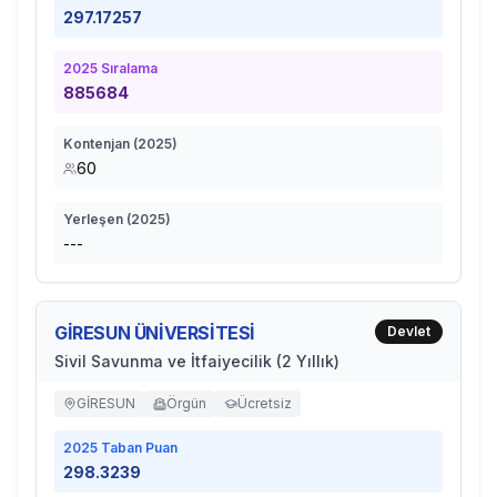
297.17257
2025
Sıralama
885684
Kontenjan (
2025
)
60
Yerleşen (
2025
)
---
GİRESUN ÜNİVERSİTESİ
Devlet
Sivil Savunma ve İtfaiyecilik (2 Yıllık)
GİRESUN
Örgün
Ücretsiz
2025
Taban Puan
298.3239