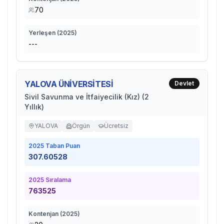
70
Yerleşen (
2025
)
---
YALOVA ÜNİVERSİTESİ
Devlet
Sivil Savunma ve İtfaiyecilik (Kız) (2
Yıllık)
YALOVA
Örgün
Ücretsiz
2025
Taban Puan
307.60528
2025
Sıralama
763525
Kontenjan (
2025
)