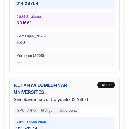
314.28704
2025
Sıralama
691661
Kontenjan (
2025
)
40
Yerleşen (
2025
)
---
KÜTAHYA DUMLUPINAR
Devlet
ÜNİVERSİTESİ
Sivil Savunma ve İtfaiyecilik (2 Yıllık)
KÜTAHYA
Örgün
Ücretsiz
2025
Taban Puan
311.54379