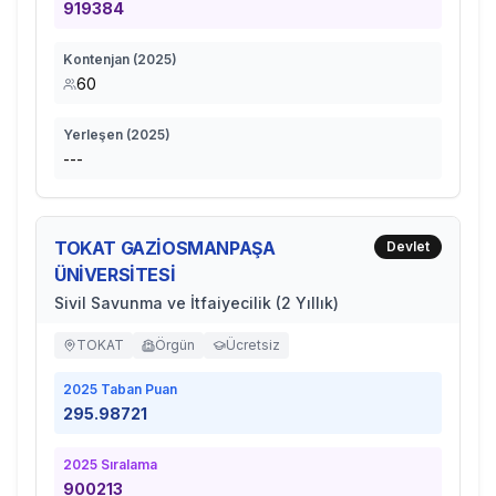
919384
Kontenjan (
2025
)
60
Yerleşen (
2025
)
---
TOKAT GAZİOSMANPAŞA
Devlet
ÜNİVERSİTESİ
Sivil Savunma ve İtfaiyecilik (2 Yıllık)
TOKAT
Örgün
Ücretsiz
2025
Taban Puan
295.98721
2025
Sıralama
900213