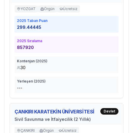
YOZGAT
Örgün
Ücretsiz
2025
Taban Puan
299.44445
2025
Sıralama
857920
Kontenjan (
2025
)
30
Yerleşen (
2025
)
---
ÇANKIRI KARATEKİN ÜNİVERSİTESİ
Devlet
Sivil Savunma ve İtfaiyecilik (2 Yıllık)
ÇANKIRI
Örgün
Ücretsiz