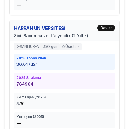
---
HARRAN ÜNİVERSİTESİ
Devlet
Sivil Savunma ve İtfaiyecilik (2 Yıllık)
ŞANLIURFA
Örgün
Ücretsiz
2025
Taban Puan
307.47321
2025
Sıralama
764964
Kontenjan (
2025
)
30
Yerleşen (
2025
)
---