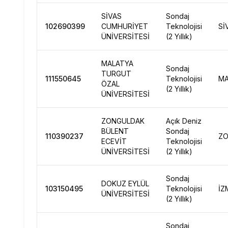
SİVAS
Sondaj
102690399
CUMHURİYET
Teknolojisi
Sİ
ÜNİVERSİTESİ
(2 Yıllık)
MALATYA
Sondaj
TURGUT
111550645
Teknolojisi
MA
ÖZAL
(2 Yıllık)
ÜNİVERSİTESİ
ZONGULDAK
Açık Deniz
BÜLENT
Sondaj
110390237
ZO
ECEVİT
Teknolojisi
ÜNİVERSİTESİ
(2 Yıllık)
Sondaj
DOKUZ EYLÜL
103150495
Teknolojisi
İZ
ÜNİVERSİTESİ
(2 Yıllık)
Sondaj