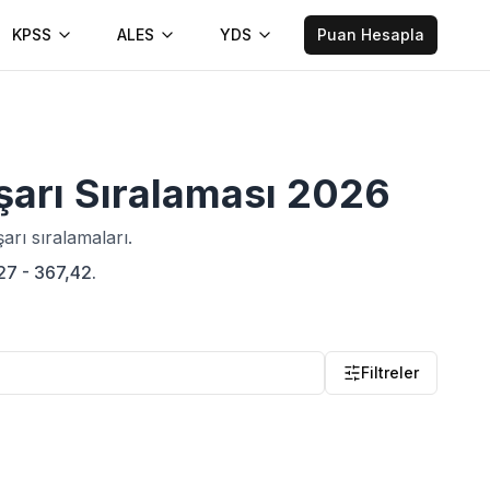
KPSS
ALES
YDS
Puan Hesapla
şarı Sıralaması
2026
rı sıralamaları.
,27 - 367,42.
Filtreler