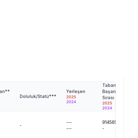
Taban
Ta
jan**
Yerleşen
Başarı
Pu
Doluluk/Statü***
2025
Sırası
202
2024
2025
202
2024
---
914565
294
-
---
-
0