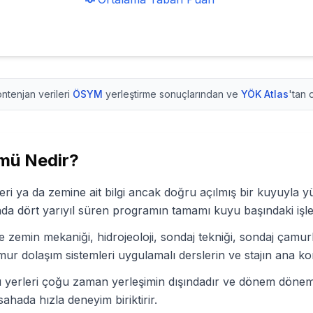
ntenjan verileri
ÖSYM
yerleştirme sonuçlarından ve
YÖK Atlas
'tan 
mü Nedir?
ri ya da zemine ait bilgi ancak doğru açılmış bir kuyuyla y
ında dört yarıyıl süren programın tamamı kuyu başındaki işler
ve zemin mekaniği, hidrojeoloji, sondaj tekniği, sondaj çamurl
r dolaşım sistemleri uygulamalı derslerin ve stajın ana kon
yu yerleri çoğu zaman yerleşimin dışındadır ve dönem döne
hada hızla deneyim biriktirir.