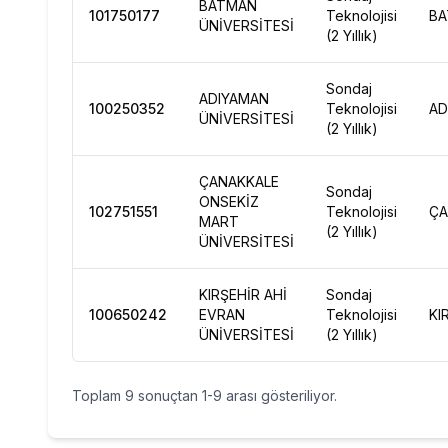
BATMAN
101750177
Teknolojisi
B
ÜNİVERSİTESİ
(2 Yıllık)
Sondaj
ADIYAMAN
100250352
Teknolojisi
AD
ÜNİVERSİTESİ
(2 Yıllık)
ÇANAKKALE
Sondaj
ONSEKİZ
102751551
Teknolojisi
ÇA
MART
(2 Yıllık)
ÜNİVERSİTESİ
KIRŞEHİR AHİ
Sondaj
100650242
EVRAN
Teknolojisi
KI
ÜNİVERSİTESİ
(2 Yıllık)
Toplam
9
sonuçtan
1
-
9
arası gösteriliyor.