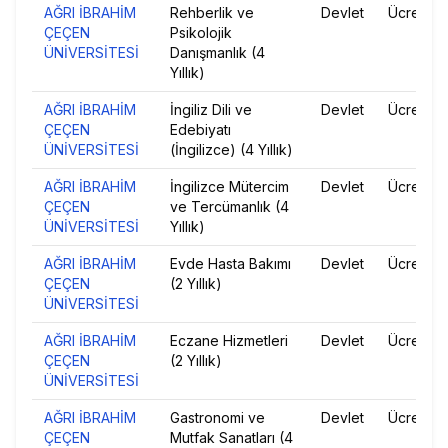
AĞRI İBRAHİM
Rehberlik ve
Devlet
Ücretsiz
ÇEÇEN
Psikolojik
ÜNİVERSİTESİ
Danışmanlık (4
Yıllık)
AĞRI İBRAHİM
İngiliz Dili ve
Devlet
Ücretsiz
ÇEÇEN
Edebiyatı
ÜNİVERSİTESİ
(İngilizce) (4 Yıllık)
AĞRI İBRAHİM
İngilizce Mütercim
Devlet
Ücretsiz
ÇEÇEN
ve Tercümanlık (4
ÜNİVERSİTESİ
Yıllık)
AĞRI İBRAHİM
Evde Hasta Bakımı
Devlet
Ücretsiz
ÇEÇEN
(2 Yıllık)
ÜNİVERSİTESİ
AĞRI İBRAHİM
Eczane Hizmetleri
Devlet
Ücretsiz
ÇEÇEN
(2 Yıllık)
ÜNİVERSİTESİ
AĞRI İBRAHİM
Gastronomi ve
Devlet
Ücretsiz
ÇEÇEN
Mutfak Sanatları (4