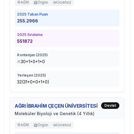
AĞRI
Örgün
Ücretsiz
2025
Taban Puan
255.2966
2025
Sıralama
551872
Kontenjan (
2025
)
30+1+0+1+0
Yerleşen (
2025
)
32(31+0+0+1+0)
AĞRI İBRAHİM ÇEÇEN ÜNİVERSİTESİ
Devlet
Moleküler Biyoloji ve Genetik (4 Yıllık)
AĞRI
Örgün
Ücretsiz