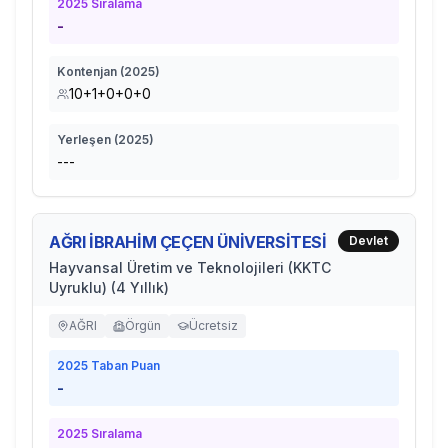
2025
Sıralama
-
Kontenjan (
2025
)
10+1+0+0+0
Yerleşen (
2025
)
---
AĞRI İBRAHİM ÇEÇEN ÜNİVERSİTESİ
Devlet
Hayvansal Üretim ve Teknolojileri (KKTC
Uyruklu) (4 Yıllık)
AĞRI
Örgün
Ücretsiz
2025
Taban Puan
-
2025
Sıralama