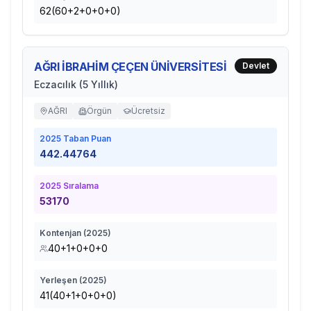
62(60+2+0+0+0)
AĞRI İBRAHİM ÇEÇEN ÜNİVERSİTESİ
Devlet
Eczacılık (5 Yıllık)
AĞRI
Örgün
Ücretsiz
2025
Taban Puan
442.44764
2025
Sıralama
53170
Kontenjan (
2025
)
40+1+0+0+0
Yerleşen (
2025
)
41(40+1+0+0+0)