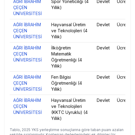
AĞRI İBRAHİM
Spor Yöneticiliği (4
Devlet
Ücretsiz
ÇEÇEN
Yıllık)
ÜNİVERSİTESİ
AĞRI İBRAHİM
Hayvansal Üretim
Devlet
Ücretsiz
ÇEÇEN
ve Teknolojileri (4
ÜNİVERSİTESİ
Yıllık)
AĞRI İBRAHİM
İlköğretim
Devlet
Ücretsiz
ÇEÇEN
Matematik
ÜNİVERSİTESİ
Öğretmenliği (4
Yıllık)
AĞRI İBRAHİM
Fen Bilgisi
Devlet
Ücretsiz
ÇEÇEN
Öğretmenliği (4
ÜNİVERSİTESİ
Yıllık)
AĞRI İBRAHİM
Hayvansal Üretim
Devlet
Ücretsiz
ÇEÇEN
ve Teknolojileri
ÜNİVERSİTESİ
(KKTC Uyruklu) (4
Yıllık)
Tablo,
2025
YKS yerleştirme sonuçlarına göre taban puanı azalan
şekilde sıralanmıştır. Kontenjan değerlerindeki ek dilimler (ör.