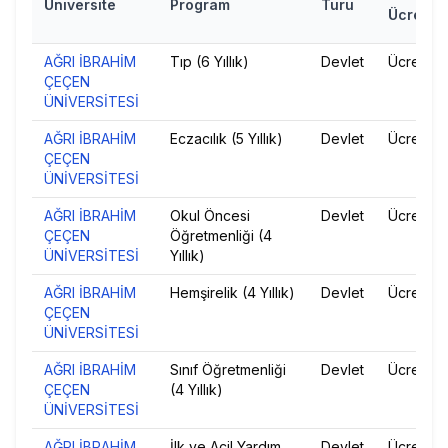
Üniversite
Program
Türü
Ücret
AĞRI İBRAHİM
Tıp (6 Yıllık)
Devlet
Ücretsiz
ÇEÇEN
ÜNİVERSİTESİ
AĞRI İBRAHİM
Eczacılık (5 Yıllık)
Devlet
Ücretsiz
ÇEÇEN
ÜNİVERSİTESİ
AĞRI İBRAHİM
Okul Öncesi
Devlet
Ücretsiz
ÇEÇEN
Öğretmenliği (4
ÜNİVERSİTESİ
Yıllık)
AĞRI İBRAHİM
Hemşirelik (4 Yıllık)
Devlet
Ücretsiz
ÇEÇEN
ÜNİVERSİTESİ
AĞRI İBRAHİM
Sınıf Öğretmenliği
Devlet
Ücretsiz
ÇEÇEN
(4 Yıllık)
ÜNİVERSİTESİ
AĞRI İBRAHİM
İlk ve Acil Yardım
Devlet
Ücretsiz