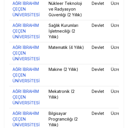
AĞRI İBRAHİM
Nükleer Teknoloji
Devlet
Ücretsiz
ÇEÇEN
ve Radyasyon
ÜNİVERSİTESİ
Güvenliği (2 Yıllık)
AĞRI İBRAHİM
Sağlık Kurumları
Devlet
Ücretsiz
ÇEÇEN
İşletmeciliği (2
ÜNİVERSİTESİ
Yıllık)
AĞRI İBRAHİM
Matematik (4 Yıllık)
Devlet
Ücretsiz
ÇEÇEN
ÜNİVERSİTESİ
AĞRI İBRAHİM
Makine (2 Yıllık)
Devlet
Ücretsiz
ÇEÇEN
ÜNİVERSİTESİ
AĞRI İBRAHİM
Mekatronik (2
Devlet
Ücretsiz
ÇEÇEN
Yıllık)
ÜNİVERSİTESİ
AĞRI İBRAHİM
Bilgisayar
Devlet
Ücretsiz
ÇEÇEN
Programcılığı (2
ÜNİVERSİTESİ
Yıllık)