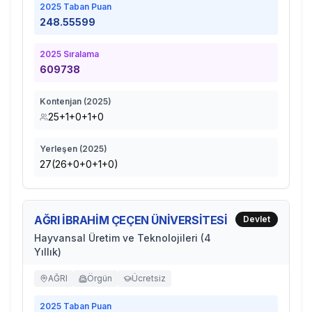
2025
Taban Puan
248.55599
2025
Sıralama
609738
Kontenjan (
2025
)
25+1+0+1+0
Yerleşen (
2025
)
27(26+0+0+1+0)
AĞRI İBRAHİM ÇEÇEN ÜNİVERSİTESİ
Devlet
Hayvansal Üretim ve Teknolojileri (4
Yıllık)
AĞRI
Örgün
Ücretsiz
2025
Taban Puan