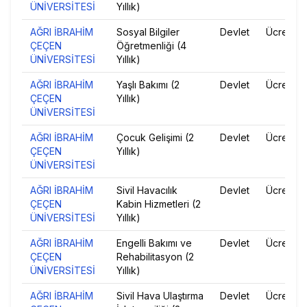
ÜNİVERSİTESİ
Yıllık)
AĞRI İBRAHİM
Sosyal Bilgiler
Devlet
Ücretsiz
ÇEÇEN
Öğretmenliği (4
ÜNİVERSİTESİ
Yıllık)
AĞRI İBRAHİM
Yaşlı Bakımı (2
Devlet
Ücretsiz
ÇEÇEN
Yıllık)
ÜNİVERSİTESİ
AĞRI İBRAHİM
Çocuk Gelişimi (2
Devlet
Ücretsiz
ÇEÇEN
Yıllık)
ÜNİVERSİTESİ
AĞRI İBRAHİM
Sivil Havacılık
Devlet
Ücretsiz
ÇEÇEN
Kabin Hizmetleri (2
ÜNİVERSİTESİ
Yıllık)
AĞRI İBRAHİM
Engelli Bakımı ve
Devlet
Ücretsiz
ÇEÇEN
Rehabilitasyon (2
ÜNİVERSİTESİ
Yıllık)
AĞRI İBRAHİM
Sivil Hava Ulaştırma
Devlet
Ücretsiz