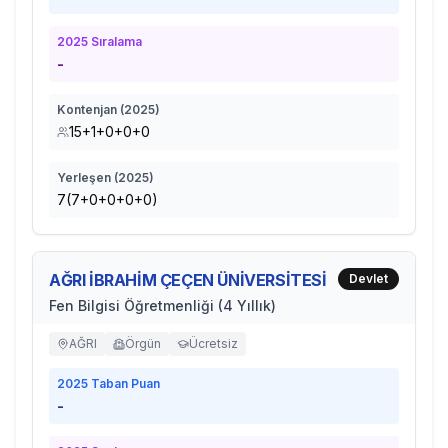
2025
Sıralama
-
Kontenjan (
2025
)
15+1+0+0+0
Yerleşen (
2025
)
7(7+0+0+0+0)
AĞRI İBRAHİM ÇEÇEN ÜNİVERSİTESİ
Devlet
Fen Bilgisi Öğretmenliği (4 Yıllık)
AĞRI
Örgün
Ücretsiz
2025
Taban Puan
-