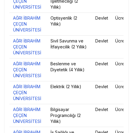
ÇEÇEN
İşletmeciliği (2
ÜNİVERSİTESİ
Yıllık)
AĞRI İBRAHİM
Optisyenlik (2
Devlet
Ücretsiz
ÇEÇEN
Yıllık)
ÜNİVERSİTESİ
AĞRI İBRAHİM
Sivil Savunma ve
Devlet
Ücretsiz
ÇEÇEN
İtfaiyecilik (2 Yıllık)
ÜNİVERSİTESİ
AĞRI İBRAHİM
Beslenme ve
Devlet
Ücretsiz
ÇEÇEN
Diyetetik (4 Yıllık)
ÜNİVERSİTESİ
AĞRI İBRAHİM
Elektrik (2 Yıllık)
Devlet
Ücretsiz
ÇEÇEN
ÜNİVERSİTESİ
AĞRI İBRAHİM
Bilgisayar
Devlet
Ücretsiz
ÇEÇEN
Programcılığı (2
ÜNİVERSİTESİ
Yıllık)
AĞRI İBRAHİM
İş Sağlığı ve
Devlet
Ücretsiz