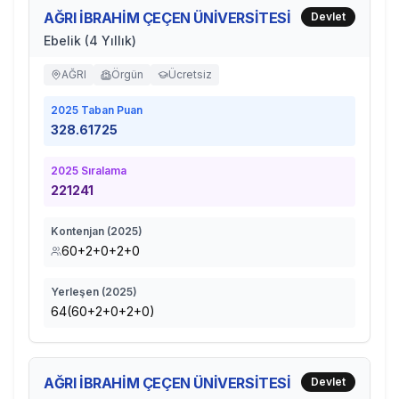
AĞRI İBRAHİM ÇEÇEN ÜNİVERSİTESİ
Devlet
Ebelik (4 Yıllık)
AĞRI
Örgün
Ücretsiz
2025
Taban Puan
328.61725
2025
Sıralama
221241
Kontenjan (
2025
)
60+2+0+2+0
Yerleşen (
2025
)
64(60+2+0+2+0)
AĞRI İBRAHİM ÇEÇEN ÜNİVERSİTESİ
Devlet