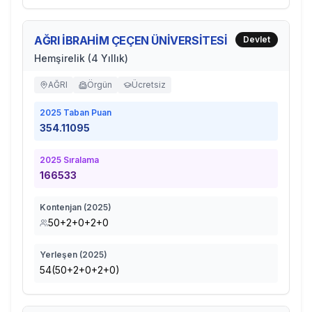
AĞRI İBRAHİM ÇEÇEN ÜNİVERSİTESİ
Devlet
Hemşirelik (4 Yıllık)
AĞRI
Örgün
Ücretsiz
2025
Taban Puan
354.11095
2025
Sıralama
166533
Kontenjan (
2025
)
50+2+0+2+0
Yerleşen (
2025
)
54(50+2+0+2+0)