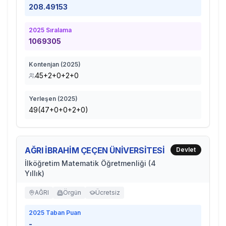
208.49153
2025
Sıralama
1069305
Kontenjan (
2025
)
45+2+0+2+0
Yerleşen (
2025
)
49(47+0+0+2+0)
AĞRI İBRAHİM ÇEÇEN ÜNİVERSİTESİ
Devlet
İlköğretim Matematik Öğretmenliği (4
Yıllık)
AĞRI
Örgün
Ücretsiz
2025
Taban Puan
-