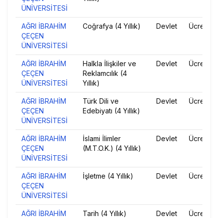
ÜNİVERSİTESİ
AĞRI İBRAHİM
Coğrafya (4 Yıllık)
Devlet
Ücretsiz
ÇEÇEN
ÜNİVERSİTESİ
AĞRI İBRAHİM
Halkla İlişkiler ve
Devlet
Ücretsiz
ÇEÇEN
Reklamcılık (4
ÜNİVERSİTESİ
Yıllık)
AĞRI İBRAHİM
Türk Dili ve
Devlet
Ücretsiz
ÇEÇEN
Edebiyatı (4 Yıllık)
ÜNİVERSİTESİ
AĞRI İBRAHİM
İslami İlimler
Devlet
Ücretsiz
ÇEÇEN
(M.T.O.K.) (4 Yıllık)
ÜNİVERSİTESİ
AĞRI İBRAHİM
İşletme (4 Yıllık)
Devlet
Ücretsiz
ÇEÇEN
ÜNİVERSİTESİ
AĞRI İBRAHİM
Tarih (4 Yıllık)
Devlet
Ücretsiz