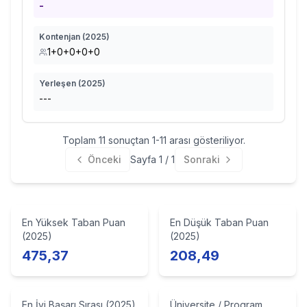
-
Kontenjan (
2025
)
1+0+0+0+0
Yerleşen (
2025
)
---
Toplam
11
sonuçtan
1
-
11
arası gösteriliyor.
Önceki
Sayfa
1
/
1
Sonraki
En Yüksek Taban Puan
En Düşük Taban Puan
(2025)
(2025)
475,37
208,49
En İyi Başarı Sırası (2025)
Üniversite / Program