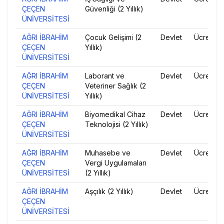
ÇEÇEN
Güvenliği (2 Yıllık)
ÜNİVERSİTESİ
AĞRI İBRAHİM
Çocuk Gelişimi (2
Devlet
Ücretsiz
ÇEÇEN
Yıllık)
ÜNİVERSİTESİ
AĞRI İBRAHİM
Laborant ve
Devlet
Ücretsiz
ÇEÇEN
Veteriner Sağlık (2
ÜNİVERSİTESİ
Yıllık)
AĞRI İBRAHİM
Biyomedikal Cihaz
Devlet
Ücretsiz
ÇEÇEN
Teknolojisi (2 Yıllık)
ÜNİVERSİTESİ
AĞRI İBRAHİM
Muhasebe ve
Devlet
Ücretsiz
ÇEÇEN
Vergi Uygulamaları
ÜNİVERSİTESİ
(2 Yıllık)
AĞRI İBRAHİM
Aşçılık (2 Yıllık)
Devlet
Ücretsiz
ÇEÇEN
ÜNİVERSİTESİ