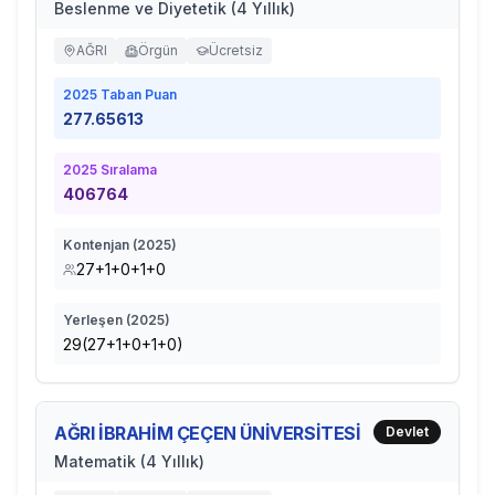
Beslenme ve Diyetetik (4 Yıllık)
AĞRI
Örgün
Ücretsiz
2025
Taban Puan
277.65613
2025
Sıralama
406764
Kontenjan (
2025
)
27+1+0+1+0
Yerleşen (
2025
)
29(27+1+0+1+0)
AĞRI İBRAHİM ÇEÇEN ÜNİVERSİTESİ
Devlet
Matematik (4 Yıllık)