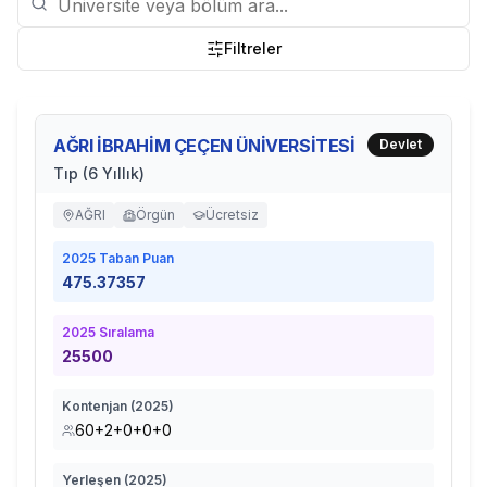
Filtreler
AĞRI İBRAHİM ÇEÇEN ÜNİVERSİTESİ
Devlet
Tıp (6 Yıllık)
AĞRI
Örgün
Ücretsiz
2025
Taban Puan
475.37357
2025
Sıralama
25500
Kontenjan (
2025
)
60+2+0+0+0
Yerleşen (
2025
)