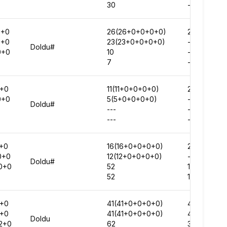
30
-
0+0
26(26+0+0+0+0)
264661
0+0
23(23+0+0+0+0)
-
Doldu#
0+0
10
-
7
-
0+0
11(11+0+0+0+0)
282936
0+0
5(5+0+0+0+0)
-
Doldu#
---
-
---
-
+0
16(16+0+0+0+0)
292864
0+0
12(12+0+0+0+0)
-
Doldu#
0+0
52
113916
52
104589
1+0
41(41+0+0+0+0)
430771
1+0
41(41+0+0+0+0)
471239
Doldu
2+0
62
362805