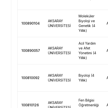
Moleküler
AKSARAY
Biyoloji ve
100890104
ÜNİVERSİTESİ
Genetik (4
Yıllık)
Acil Yardım
AKSARAY
ve Afet
100890057
ÜNİVERSİTESİ
Yönetimi (4
Yıllık)
AKSARAY
Biyoloji (4
100810092
ÜNİVERSİTESİ
Yıllık)
Fen Bilgisi
AKSARAY
100810126
Öğretmenliği
ÜNİVERSİTESİ