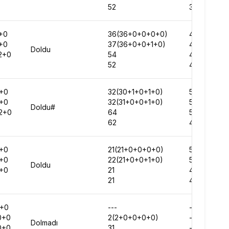
52
372436
+0
36(36+0+0+0+0)
437586
+0
37(36+0+0+1+0)
457393
Doldu
2+0
54
454445
52
456514
+0
32(30+1+0+1+0)
502753
+0
32(31+0+0+1+0)
518745
Doldu#
2+0
64
520699
62
467067
+0
21(21+0+0+0+0)
520678
+0
22(21+0+0+1+0)
544942
Doldu
+0
21
463005
21
457432
0+0
---
-
0+0
2(2+0+0+0+0)
-
Dolmadı
0+0
31
-