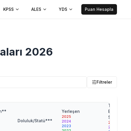
KPSS
ALES
YDS
Puan Hesapla
aları
2026
Filtreler
Taban
n**
Yerleşen
Başarı
2025
Sırası
Doluluk/Statü***
2024
2025
2023
2024
2022