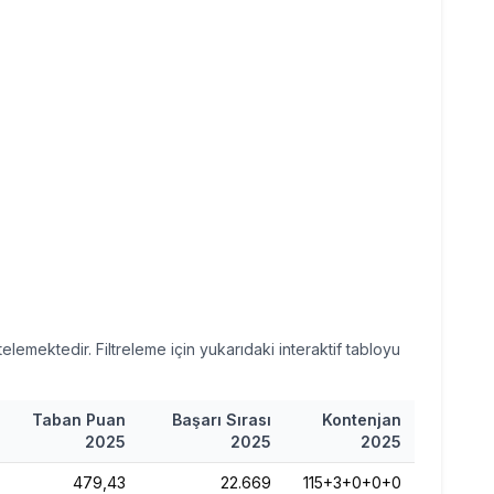
emektedir. Filtreleme için yukarıdaki interaktif tabloyu
Taban Puan
Başarı Sırası
Kontenjan
2025
2025
2025
479,43
22.669
115+3+0+0+0