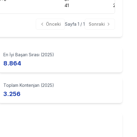
41
299399
Önceki
Sayfa
1
/
1
Sonraki
En İyi Başarı Sırası (2025)
8.864
Toplam Kontenjan (2025)
3.256