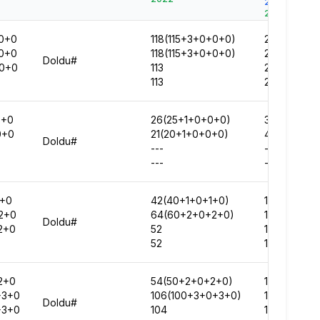
2023
2022
0+0
118(115+3+0+0+0)
22669
0+0
118(115+3+0+0+0)
25654
Doldu#
+0+0
113
26066
113
27180
0+0
26(25+1+0+0+0)
35542
0+0
21(20+1+0+0+0)
42925
Doldu#
---
-
---
-
1+0
42(40+1+0+1+0)
127721
2+0
64(60+2+0+2+0)
157417
Doldu#
2+0
52
143132
52
123216
2+0
54(50+2+0+2+0)
152212
+3+0
106(100+3+0+3+0)
185724
Doldu#
+3+0
104
188376