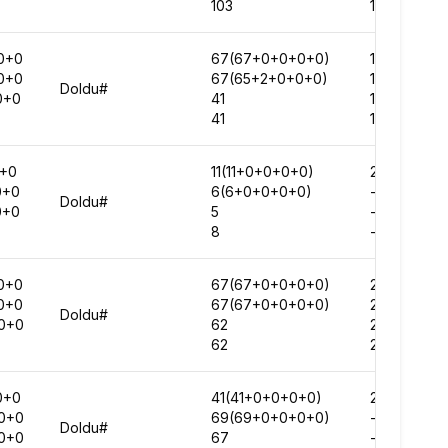
103
181614
0+0
67(67+0+0+0+0)
177295
0+0
67(65+2+0+0+0)
163029
Doldu#
0+0
41
116208
41
132669
0+0
11(11+0+0+0+0)
238095
0+0
6(6+0+0+0+0)
-
Doldu#
0+0
5
-
8
-
0+0
67(67+0+0+0+0)
239853
0+0
67(67+0+0+0+0)
252644
Doldu#
0+0
62
254053
62
285790
0+0
41(41+0+0+0+0)
260237
0+0
69(69+0+0+0+0)
-
Doldu#
0+0
67
-