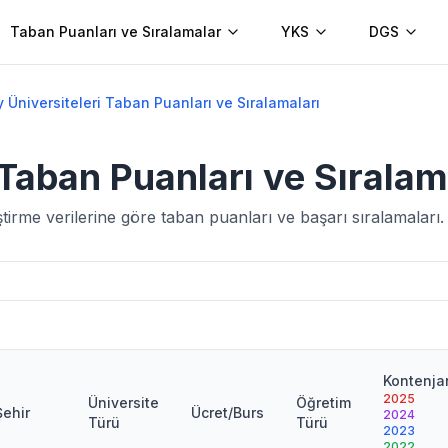
Taban Puanları ve Sıralamalar
YKS
DGS
 Üniversiteleri Taban Puanları ve Sıralamaları
 Taban Puanları ve Sıralam
irme verilerine göre taban puanları ve başarı sıralamaları.
Kontenja
2025
Üniversite
Öğretim
Şehir
Ücret/Burs
2024
Türü
Türü
2023
2022