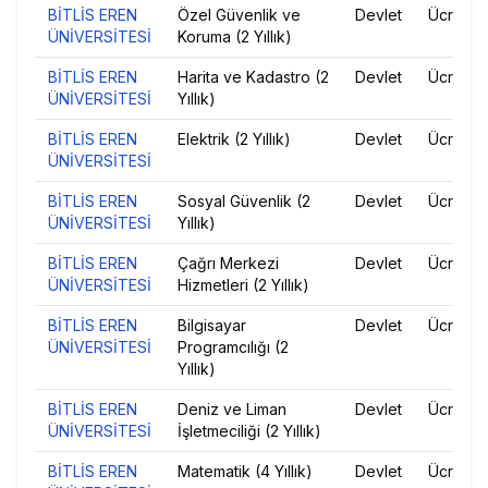
BİTLİS EREN
Özel Güvenlik ve
Devlet
Ücretsiz
ÜNİVERSİTESİ
Koruma (2 Yıllık)
BİTLİS EREN
Harita ve Kadastro (2
Devlet
Ücretsiz
ÜNİVERSİTESİ
Yıllık)
BİTLİS EREN
Elektrik (2 Yıllık)
Devlet
Ücretsiz
ÜNİVERSİTESİ
BİTLİS EREN
Sosyal Güvenlik (2
Devlet
Ücretsiz
ÜNİVERSİTESİ
Yıllık)
BİTLİS EREN
Çağrı Merkezi
Devlet
Ücretsiz
ÜNİVERSİTESİ
Hizmetleri (2 Yıllık)
BİTLİS EREN
Bilgisayar
Devlet
Ücretsiz
ÜNİVERSİTESİ
Programcılığı (2
Yıllık)
BİTLİS EREN
Deniz ve Liman
Devlet
Ücretsiz
ÜNİVERSİTESİ
İşletmeciliği (2 Yıllık)
BİTLİS EREN
Matematik (4 Yıllık)
Devlet
Ücretsiz