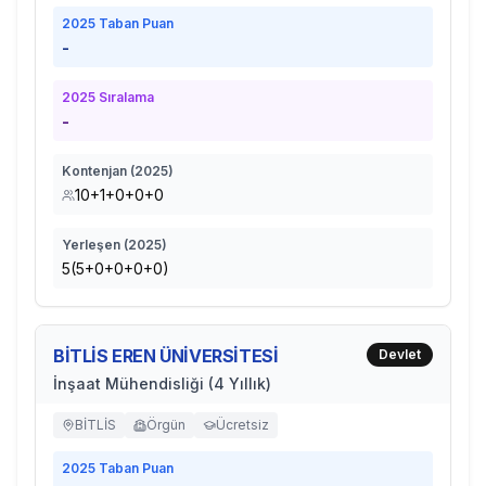
2025
Taban Puan
-
2025
Sıralama
-
Kontenjan (
2025
)
10+1+0+0+0
Yerleşen (
2025
)
5(5+0+0+0+0)
BİTLİS EREN ÜNİVERSİTESİ
Devlet
İnşaat Mühendisliği (4 Yıllık)
BİTLİS
Örgün
Ücretsiz
2025
Taban Puan