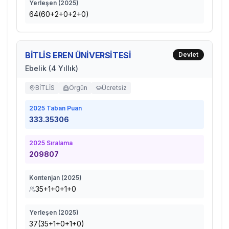
Yerleşen (
2025
)
64(60+2+0+2+0)
BİTLİS EREN ÜNİVERSİTESİ
Devlet
Ebelik (4 Yıllık)
BİTLİS
Örgün
Ücretsiz
2025
Taban Puan
333.35306
2025
Sıralama
209807
Kontenjan (
2025
)
35+1+0+1+0
Yerleşen (
2025
)
37(35+1+0+1+0)