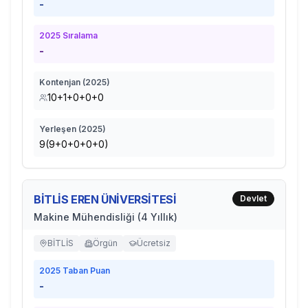
-
2025
Sıralama
-
Kontenjan (
2025
)
10+1+0+0+0
Yerleşen (
2025
)
9(9+0+0+0+0)
BİTLİS EREN ÜNİVERSİTESİ
Devlet
Makine Mühendisliği (4 Yıllık)
BİTLİS
Örgün
Ücretsiz
2025
Taban Puan
-