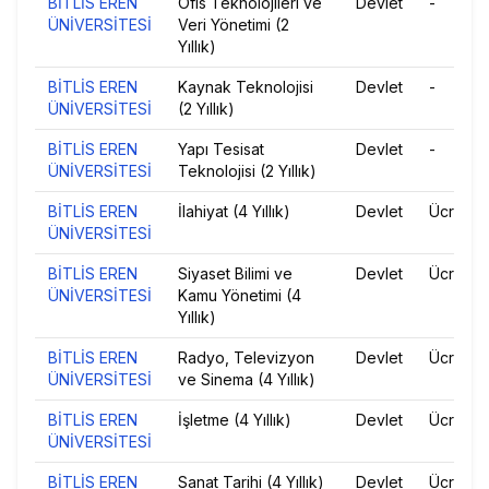
BİTLİS EREN
Ofis Teknolojileri ve
Devlet
-
ÜNİVERSİTESİ
Veri Yönetimi (2
Yıllık)
BİTLİS EREN
Kaynak Teknolojisi
Devlet
-
ÜNİVERSİTESİ
(2 Yıllık)
BİTLİS EREN
Yapı Tesisat
Devlet
-
ÜNİVERSİTESİ
Teknolojisi (2 Yıllık)
BİTLİS EREN
İlahiyat (4 Yıllık)
Devlet
Ücretsiz
ÜNİVERSİTESİ
BİTLİS EREN
Siyaset Bilimi ve
Devlet
Ücretsiz
ÜNİVERSİTESİ
Kamu Yönetimi (4
Yıllık)
BİTLİS EREN
Radyo, Televizyon
Devlet
Ücretsiz
ÜNİVERSİTESİ
ve Sinema (4 Yıllık)
BİTLİS EREN
İşletme (4 Yıllık)
Devlet
Ücretsiz
ÜNİVERSİTESİ
BİTLİS EREN
Sanat Tarihi (4 Yıllık)
Devlet
Ücretsiz