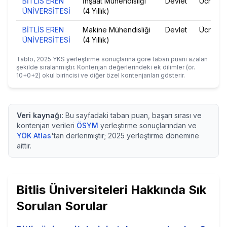
BİTLİS EREN
İnşaat Mühendisliği
Devlet
Ücretsiz
ÜNİVERSİTESİ
(4 Yıllık)
BİTLİS EREN
Makine Mühendisliği
Devlet
Ücretsiz
ÜNİVERSİTESİ
(4 Yıllık)
Tablo,
2025
YKS yerleştirme sonuçlarına göre taban puanı azalan
şekilde sıralanmıştır. Kontenjan değerlerindeki ek dilimler (ör.
10+0+2) okul birincisi ve diğer özel kontenjanları gösterir.
Veri kaynağı:
Bu sayfadaki taban puan, başarı sırası ve
kontenjan verileri
ÖSYM
yerleştirme sonuçlarından ve
YÖK Atlas
'tan derlenmiştir;
2025
yerleştirme dönemine
aittir.
Bitlis
Üniversiteleri Hakkında Sık
Sorulan Sorular