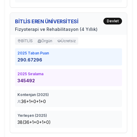
BİTLİS EREN ÜNİVERSİTESİ
Devlet
Fizyoterapi ve Rehabilitasyon (4 Yıllık)
BİTLİS
Örgün
Ücretsiz
2025
Taban Puan
290.67296
2025
Sıralama
345492
Kontenjan (
2025
)
36+1+0+1+0
Yerleşen (
2025
)
38(36+1+0+1+0)