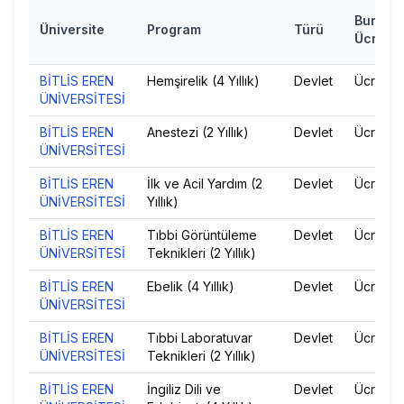
Burs/
Üniversite
Program
Türü
Ücret
BİTLİS EREN
Hemşirelik (4 Yıllık)
Devlet
Ücretsiz
ÜNİVERSİTESİ
BİTLİS EREN
Anestezi (2 Yıllık)
Devlet
Ücretsiz
ÜNİVERSİTESİ
BİTLİS EREN
İlk ve Acil Yardım (2
Devlet
Ücretsiz
ÜNİVERSİTESİ
Yıllık)
BİTLİS EREN
Tıbbi Görüntüleme
Devlet
Ücretsiz
ÜNİVERSİTESİ
Teknikleri (2 Yıllık)
BİTLİS EREN
Ebelik (4 Yıllık)
Devlet
Ücretsiz
ÜNİVERSİTESİ
BİTLİS EREN
Tıbbi Laboratuvar
Devlet
Ücretsiz
ÜNİVERSİTESİ
Teknikleri (2 Yıllık)
BİTLİS EREN
İngiliz Dili ve
Devlet
Ücretsiz