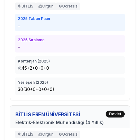
BİTLİS
Örgün
Ücretsiz
2025
Taban Puan
-
2025
Sıralama
-
Kontenjan (
2025
)
45+2+0+0+0
Yerleşen (
2025
)
30(30+0+0+0+0)
BİTLİS EREN ÜNİVERSİTESİ
Devlet
Elektrik-Elektronik Mühendisliği (4 Yıllık)
BİTLİS
Örgün
Ücretsiz