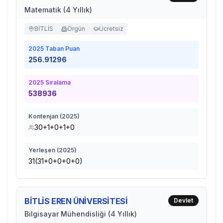
Matematik (4 Yıllık)
BİTLİS
Örgün
Ücretsiz
2025
Taban Puan
256.91296
2025
Sıralama
538936
Kontenjan (
2025
)
30+1+0+1+0
Yerleşen (
2025
)
31(31+0+0+0+0)
BİTLİS EREN ÜNİVERSİTESİ
Devlet
Bilgisayar Mühendisliği (4 Yıllık)