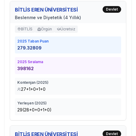
BİTLİS EREN ÜNİVERSİTESİ
Devlet
Beslenme ve Diyetetik (4 Yıllık)
BİTLİS
Örgün
Ücretsiz
2025
Taban Puan
279.32809
2025
Sıralama
398162
Kontenjan (
2025
)
27+1+0+1+0
Yerleşen (
2025
)
29(28+0+0+1+0)
BİTLİS EREN ÜNİVERSİTESİ
Devlet