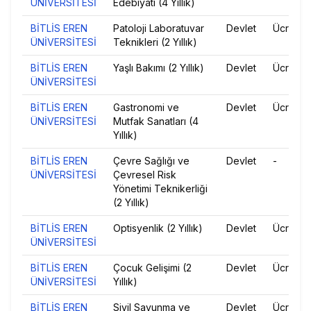
ÜNİVERSİTESİ
Edebiyatı (4 Yıllık)
BİTLİS EREN
Patoloji Laboratuvar
Devlet
Ücretsiz
ÜNİVERSİTESİ
Teknikleri (2 Yıllık)
BİTLİS EREN
Yaşlı Bakımı (2 Yıllık)
Devlet
Ücretsiz
ÜNİVERSİTESİ
BİTLİS EREN
Gastronomi ve
Devlet
Ücretsiz
ÜNİVERSİTESİ
Mutfak Sanatları (4
Yıllık)
BİTLİS EREN
Çevre Sağlığı ve
Devlet
-
ÜNİVERSİTESİ
Çevresel Risk
Yönetimi Teknikerliği
(2 Yıllık)
BİTLİS EREN
Optisyenlik (2 Yıllık)
Devlet
Ücretsiz
ÜNİVERSİTESİ
BİTLİS EREN
Çocuk Gelişimi (2
Devlet
Ücretsiz
ÜNİVERSİTESİ
Yıllık)
BİTLİS EREN
Sivil Savunma ve
Devlet
Ücretsiz