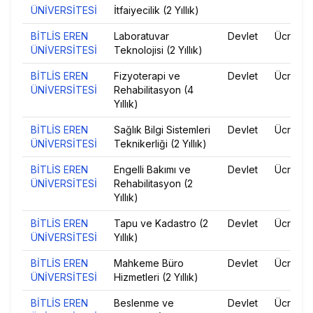
ÜNİVERSİTESİ
İtfaiyecilik (2 Yıllık)
BİTLİS EREN
Laboratuvar
Devlet
Ücretsiz
ÜNİVERSİTESİ
Teknolojisi (2 Yıllık)
BİTLİS EREN
Fizyoterapi ve
Devlet
Ücretsiz
ÜNİVERSİTESİ
Rehabilitasyon (4
Yıllık)
BİTLİS EREN
Sağlık Bilgi Sistemleri
Devlet
Ücretsiz
ÜNİVERSİTESİ
Teknikerliği (2 Yıllık)
BİTLİS EREN
Engelli Bakımı ve
Devlet
Ücretsiz
ÜNİVERSİTESİ
Rehabilitasyon (2
Yıllık)
BİTLİS EREN
Tapu ve Kadastro (2
Devlet
Ücretsiz
ÜNİVERSİTESİ
Yıllık)
BİTLİS EREN
Mahkeme Büro
Devlet
Ücretsiz
ÜNİVERSİTESİ
Hizmetleri (2 Yıllık)
BİTLİS EREN
Beslenme ve
Devlet
Ücretsiz