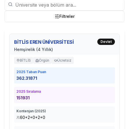
Filtreler
BİTLİS EREN ÜNİVERSİTESİ
Devlet
Hemşirelik (4 Yıllık)
BİTLİS
Örgün
Ücretsiz
2025
Taban Puan
362.31871
2025
Sıralama
151931
Kontenjan (
2025
)
60+2+0+2+0