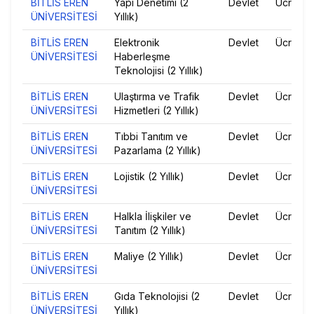
BİTLİS EREN
Yapı Denetimi (2
Devlet
Ücretsiz
ÜNİVERSİTESİ
Yıllık)
BİTLİS EREN
Elektronik
Devlet
Ücretsiz
ÜNİVERSİTESİ
Haberleşme
Teknolojisi (2 Yıllık)
BİTLİS EREN
Ulaştırma ve Trafik
Devlet
Ücretsiz
ÜNİVERSİTESİ
Hizmetleri (2 Yıllık)
BİTLİS EREN
Tıbbi Tanıtım ve
Devlet
Ücretsiz
ÜNİVERSİTESİ
Pazarlama (2 Yıllık)
BİTLİS EREN
Lojistik (2 Yıllık)
Devlet
Ücretsiz
ÜNİVERSİTESİ
BİTLİS EREN
Halkla İlişkiler ve
Devlet
Ücretsiz
ÜNİVERSİTESİ
Tanıtım (2 Yıllık)
BİTLİS EREN
Maliye (2 Yıllık)
Devlet
Ücretsiz
ÜNİVERSİTESİ
BİTLİS EREN
Gıda Teknolojisi (2
Devlet
Ücretsiz
ÜNİVERSİTESİ
Yıllık)