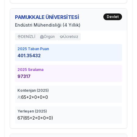
PAMUKKALE ÜNİVERSİTESİ
Devlet
Endüstri Mühendisliği (4 Yıllık)
DENİZLİ
Örgün
Ücretsiz
2025
Taban Puan
401.35432
2025
Sıralama
97317
Kontenjan (
2025
)
65+2+0+0+0
Yerleşen (
2025
)
67(65+2+0+0+0)