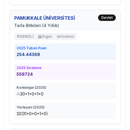
PAMUKKALE ÜNİVERSİTESİ
Devlet
Tarla Bitkileri (4 Yıllık)
DENİZLİ
Örgün
Ücretsiz
2025
Taban Puan
254.44368
2025
Sıralama
558724
Kontenjan (
2025
)
30+1+0+1+0
Yerleşen (
2025
)
32(31+0+0+1+0)