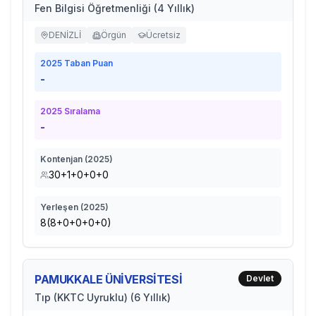
Fen Bilgisi Öğretmenliği (4 Yıllık)
DENİZLİ
Örgün
Ücretsiz
2025
Taban Puan
-
2025
Sıralama
-
Kontenjan (
2025
)
30+1+0+0+0
Yerleşen (
2025
)
8(8+0+0+0+0)
PAMUKKALE ÜNİVERSİTESİ
Devlet
Tıp (KKTC Uyruklu) (6 Yıllık)