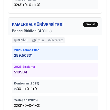
32(31+0+0+1+0)
PAMUKKALE ÜNİVERSİTESİ
Devlet
Bahçe Bitkileri (4 Yıllık)
DENİZLİ
Örgün
Ücretsiz
2025
Taban Puan
259.50331
2025
Sıralama
519584
Kontenjan (
2025
)
30+1+0+1+0
Yerleşen (
2025
)
32(31+0+0+1+0)