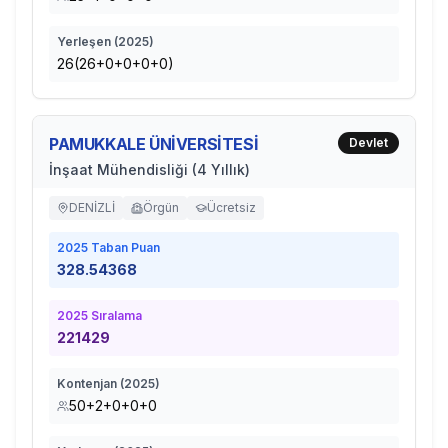
Yerleşen (
2025
)
26(26+0+0+0+0)
PAMUKKALE ÜNİVERSİTESİ
Devlet
İnşaat Mühendisliği (4 Yıllık)
DENİZLİ
Örgün
Ücretsiz
2025
Taban Puan
328.54368
2025
Sıralama
221429
Kontenjan (
2025
)
50+2+0+0+0