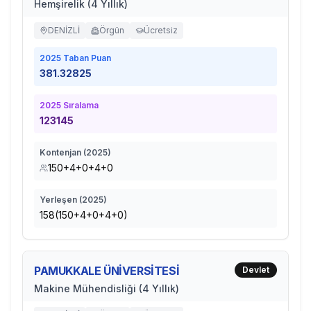
Hemşirelik (4 Yıllık)
DENİZLİ
Örgün
Ücretsiz
2025
Taban Puan
381.32825
2025
Sıralama
123145
Kontenjan (
2025
)
150+4+0+4+0
Yerleşen (
2025
)
158(150+4+0+4+0)
PAMUKKALE ÜNİVERSİTESİ
Devlet
Makine Mühendisliği (4 Yıllık)