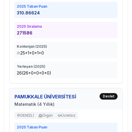
2025
Taban Puan
310.86624
2025
Sıralama
271586
Kontenjan (
2025
)
25+1+0+1+0
Yerleşen (
2025
)
26(26+0+0+0+0)
PAMUKKALE ÜNİVERSİTESİ
Devlet
Matematik (4 Yıllık)
DENİZLİ
Örgün
Ücretsiz
2025
Taban Puan