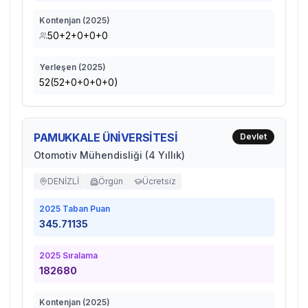
Kontenjan (
2025
)
50+2+0+0+0
Yerleşen (
2025
)
52(52+0+0+0+0)
PAMUKKALE ÜNİVERSİTESİ
Devlet
Otomotiv Mühendisliği (4 Yıllık)
DENİZLİ
Örgün
Ücretsiz
2025
Taban Puan
345.71135
2025
Sıralama
182680
Kontenjan (
2025
)