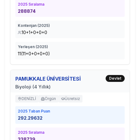
2025
Sıralama
288874
Kontenjan (
2025
)
10+1+0+0+0
Yerleşen (
2025
)
11(11+0+0+0+0)
PAMUKKALE ÜNİVERSİTESİ
Devlet
Biyoloji (4 Yıllık)
DENİZLİ
Örgün
Ücretsiz
2025
Taban Puan
292.29632
2025
Sıralama
338739