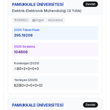
PAMUKKALE ÜNİVERSİTESİ
Devlet
Elektrik-Elektronik Mühendisliği (4 Yıllık)
DENİZLİ
Örgün
Ücretsiz
2025
Taban Puan
395.19208
2025
Sıralama
104806
Kontenjan (
2025
)
80+2+0+0+0
Yerleşen (
2025
)
82(80+2+0+0+0)
PAMUKKALE ÜNİVERSİTESİ
Devlet