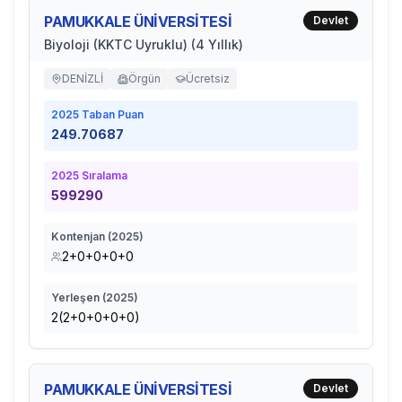
PAMUKKALE ÜNİVERSİTESİ
Devlet
Biyoloji (KKTC Uyruklu) (4 Yıllık)
DENİZLİ
Örgün
Ücretsiz
2025
Taban Puan
249.70687
2025
Sıralama
599290
Kontenjan (
2025
)
2+0+0+0+0
Yerleşen (
2025
)
2(2+0+0+0+0)
PAMUKKALE ÜNİVERSİTESİ
Devlet