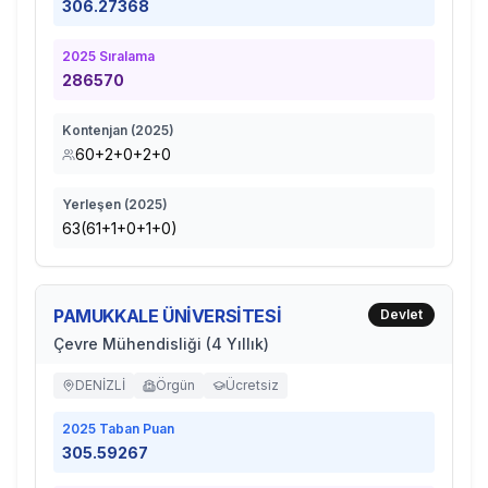
306.27368
2025
Sıralama
286570
Kontenjan (
2025
)
60+2+0+2+0
Yerleşen (
2025
)
63(61+1+0+1+0)
PAMUKKALE ÜNİVERSİTESİ
Devlet
Çevre Mühendisliği (4 Yıllık)
DENİZLİ
Örgün
Ücretsiz
2025
Taban Puan
305.59267