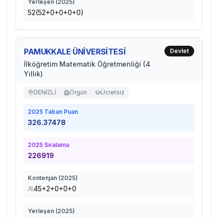
Yerleşen (
2025
)
52(52+0+0+0+0)
PAMUKKALE ÜNİVERSİTESİ
Devlet
İlköğretim Matematik Öğretmenliği (4
Yıllık)
DENİZLİ
Örgün
Ücretsiz
2025
Taban Puan
326.37478
2025
Sıralama
226919
Kontenjan (
2025
)
45+2+0+0+0
Yerleşen (
2025
)