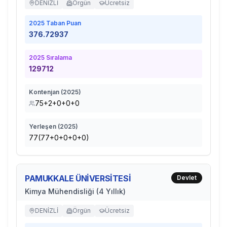
DENİZLİ
Örgün
Ücretsiz
2025
Taban Puan
376.72937
2025
Sıralama
129712
Kontenjan (
2025
)
75+2+0+0+0
Yerleşen (
2025
)
77(77+0+0+0+0)
PAMUKKALE ÜNİVERSİTESİ
Devlet
Kimya Mühendisliği (4 Yıllık)
DENİZLİ
Örgün
Ücretsiz