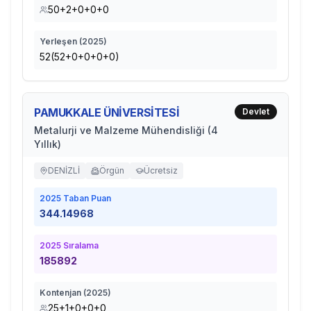
50+2+0+0+0
Yerleşen (
2025
)
52(52+0+0+0+0)
PAMUKKALE ÜNİVERSİTESİ
Devlet
Metalurji ve Malzeme Mühendisliği (4
Yıllık)
DENİZLİ
Örgün
Ücretsiz
2025
Taban Puan
344.14968
2025
Sıralama
185892
Kontenjan (
2025
)
25+1+0+0+0