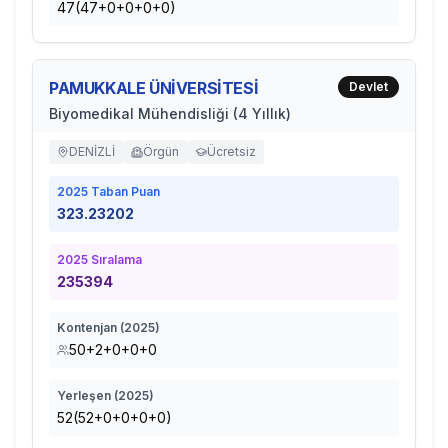
47(47+0+0+0+0)
PAMUKKALE ÜNİVERSİTESİ
Devlet
Biyomedikal Mühendisliği (4 Yıllık)
DENİZLİ
Örgün
Ücretsiz
2025
Taban Puan
323.23202
2025
Sıralama
235394
Kontenjan (
2025
)
50+2+0+0+0
Yerleşen (
2025
)
52(52+0+0+0+0)