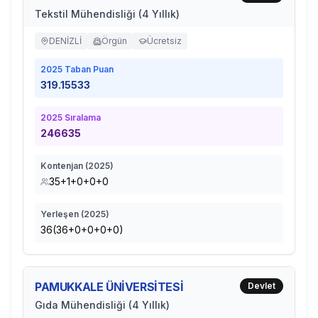
Tekstil Mühendisliği (4 Yıllık)
DENİZLİ
Örgün
Ücretsiz
2025
Taban Puan
319.15533
2025
Sıralama
246635
Kontenjan (
2025
)
35+1+0+0+0
Yerleşen (
2025
)
36(36+0+0+0+0)
PAMUKKALE ÜNİVERSİTESİ
Devlet
Gıda Mühendisliği (4 Yıllık)