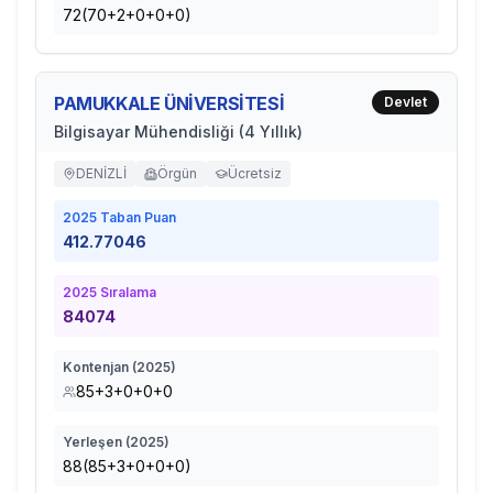
72(70+2+0+0+0)
PAMUKKALE ÜNİVERSİTESİ
Devlet
Bilgisayar Mühendisliği (4 Yıllık)
DENİZLİ
Örgün
Ücretsiz
2025
Taban Puan
412.77046
2025
Sıralama
84074
Kontenjan (
2025
)
85+3+0+0+0
Yerleşen (
2025
)
88(85+3+0+0+0)