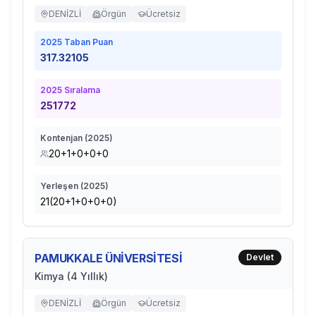
DENİZLİ
Örgün
Ücretsiz
2025
Taban Puan
317.32105
2025
Sıralama
251772
Kontenjan (
2025
)
20+1+0+0+0
Yerleşen (
2025
)
21(20+1+0+0+0)
PAMUKKALE ÜNİVERSİTESİ
Devlet
Kimya (4 Yıllık)
DENİZLİ
Örgün
Ücretsiz