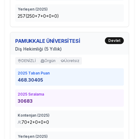
Yerleşen (
2025
)
257(250+7+0+0+0)
PAMUKKALE ÜNİVERSİTESİ
Devlet
Diş Hekimliği (5 Yıllık)
DENİZLİ
Örgün
Ücretsiz
2025
Taban Puan
468.30405
2025
Sıralama
30683
Kontenjan (
2025
)
70+2+0+0+0
Yerleşen (
2025
)