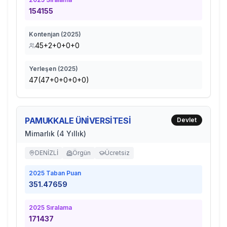
154155
Kontenjan (
2025
)
45+2+0+0+0
Yerleşen (
2025
)
47(47+0+0+0+0)
PAMUKKALE ÜNİVERSİTESİ
Devlet
Mimarlık (4 Yıllık)
DENİZLİ
Örgün
Ücretsiz
2025
Taban Puan
351.47659
2025
Sıralama
171437