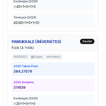
Kontenjan (
2025
)
40+1+0+1+0
Yerleşen (
2025
)
42(40+1+0+1+0)
PAMUKKALE ÜNİVERSİTESİ
Devlet
Fizik (4 Yıllık)
DENİZLİ
Örgün
Ücretsiz
2025
Taban Puan
284.27579
2025
Sıralama
374139
Kontenjan (
2025
)
20+1+0+1+0