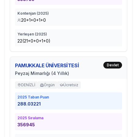
Kontenjan (
2025
)
20+1+0+1+0
Yerleşen (
2025
)
22(21+0+0+1+0)
PAMUKKALE ÜNİVERSİTESİ
Devlet
Peyzaj Mimarlığı (4 Yıllık)
DENİZLİ
Örgün
Ücretsiz
2025
Taban Puan
288.03221
2025
Sıralama
356945