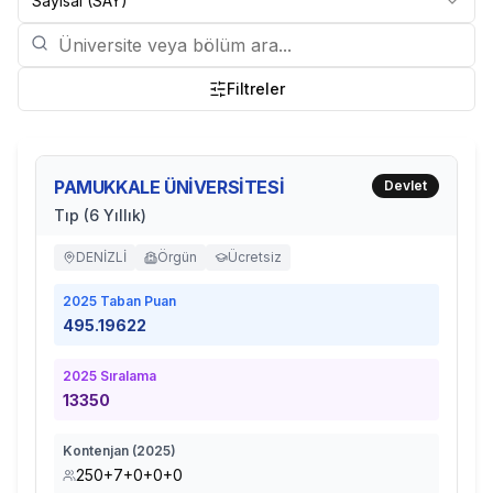
Sayısal (SAY)
Filtreler
PAMUKKALE ÜNİVERSİTESİ
Devlet
Tıp (6 Yıllık)
DENİZLİ
Örgün
Ücretsiz
2025
Taban Puan
495.19622
2025
Sıralama
13350
Kontenjan (
2025
)
250+7+0+0+0