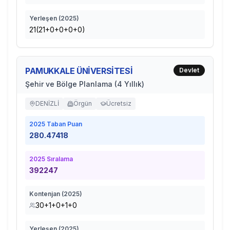
Yerleşen (
2025
)
21(21+0+0+0+0)
PAMUKKALE ÜNİVERSİTESİ
Devlet
Şehir ve Bölge Planlama (4 Yıllık)
DENİZLİ
Örgün
Ücretsiz
2025
Taban Puan
280.47418
2025
Sıralama
392247
Kontenjan (
2025
)
30+1+0+1+0
Yerleşen (
2025
)