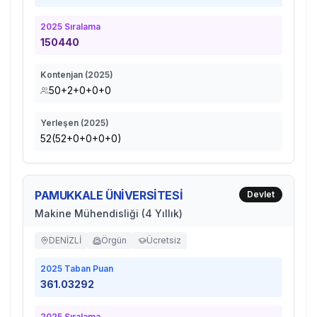
2025
Sıralama
150440
Kontenjan (
2025
)
50+2+0+0+0
Yerleşen (
2025
)
52(52+0+0+0+0)
PAMUKKALE ÜNİVERSİTESİ
Devlet
Makine Mühendisliği (4 Yıllık)
DENİZLİ
Örgün
Ücretsiz
2025
Taban Puan
361.03292
2025
Sıralama