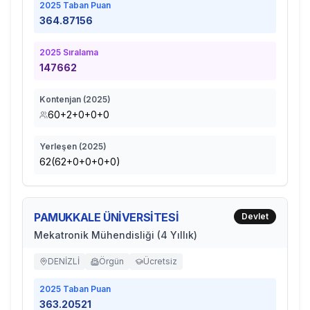
2025
Taban Puan
364.87156
2025
Sıralama
147662
Kontenjan (
2025
)
60+2+0+0+0
Yerleşen (
2025
)
62(62+0+0+0+0)
PAMUKKALE ÜNİVERSİTESİ
Devlet
Mekatronik Mühendisliği (4 Yıllık)
DENİZLİ
Örgün
Ücretsiz
2025
Taban Puan
363.20521