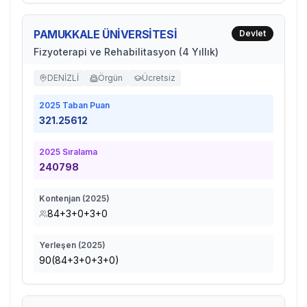
PAMUKKALE ÜNİVERSİTESİ
Devlet
Fizyoterapi ve Rehabilitasyon (4 Yıllık)
DENİZLİ
Örgün
Ücretsiz
2025
Taban Puan
321.25612
2025
Sıralama
240798
Kontenjan (
2025
)
84+3+0+3+0
Yerleşen (
2025
)
90(84+3+0+3+0)