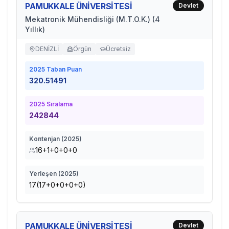
PAMUKKALE ÜNİVERSİTESİ
Devlet
Mekatronik Mühendisliği (M.T.O.K.) (4
Yıllık)
DENİZLİ
Örgün
Ücretsiz
2025
Taban Puan
320.51491
2025
Sıralama
242844
Kontenjan (
2025
)
16+1+0+0+0
Yerleşen (
2025
)
17(17+0+0+0+0)
PAMUKKALE ÜNİVERSİTESİ
Devlet