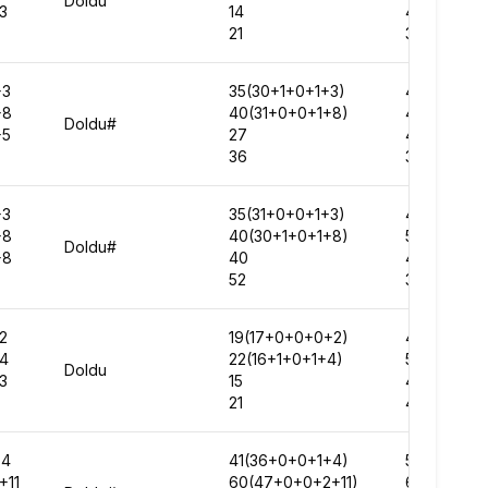
Doldu
3
14
407123
21
391085
+3
35(30+1+0+1+3)
441934
+8
40(31+0+0+1+8)
471574
Doldu#
+5
27
480011
36
349393
+3
35(31+0+0+1+3)
473951
+8
40(30+1+0+1+8)
510044
Doldu#
+8
40
463855
52
387883
2
19(17+0+0+0+2)
498925
+4
22(16+1+0+1+4)
568763
Doldu
3
15
433703
21
420835
+4
41(36+0+0+1+4)
529699
+11
60(47+0+0+2+11)
672102