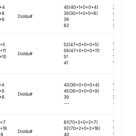
+4
45(40+1+0+0+4)
34978
+8
39(30+1+0+0+8)
42465
Doldu#
+8
39
41606
82
36660
+5
52(47+0+0+0+5)
143797
+11
58(47+0+0+0+11)
189385
Doldu#
+10
51
186848
41
188302
+4
40(36+0+0+0+4)
146357
+9
45(36+0+0+0+9)
179919
Doldu#
+8
39
207736
---
-
2+7
81(70+2+0+2+7)
151631
+18
92(70+2+0+2+18)
182638
Doldu#
+8
40
175641