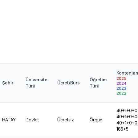
Kontenja
2025
Üniversite
Öğretim
Şehir
Ücret/Burs
2024
Türü
Türü
2023
2022
40+1+0+0
40+1+0+0
HATAY
Devlet
Ücretsiz
Örgün
40+1+0+0
185+5