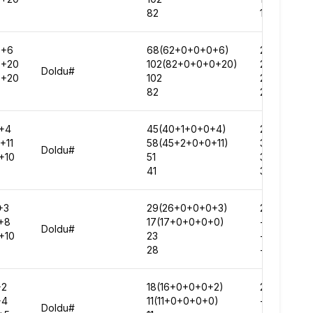
82
153242
0+6
68(62+0+0+0+6)
241391
0+20
102(82+0+0+0+20)
284669
Doldu#
0+20
102
271269
82
261067
+4
45(40+1+0+0+4)
249178
+11
58(45+2+0+0+11)
305300
Doldu#
+10
51
303273
41
302597
+3
29(26+0+0+0+3)
258987
+8
17(17+0+0+0+0)
-
Doldu#
+10
23
-
28
-
+2
18(16+0+0+0+2)
267369
+4
11(11+0+0+0+0)
-
Doldu#