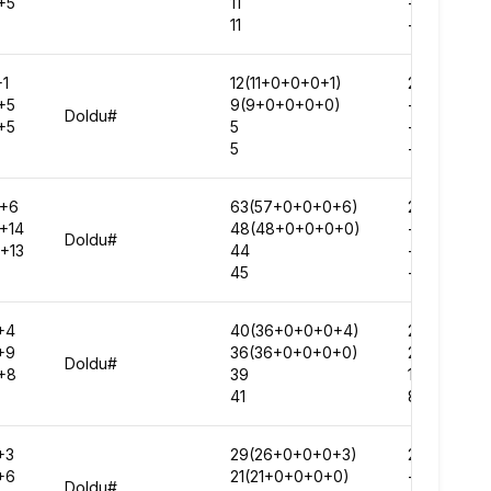
+5
11
-
11
-
+1
12(11+0+0+0+1)
268568
+5
9(9+0+0+0+0)
-
Doldu#
+5
5
-
5
-
+6
63(57+0+0+0+6)
274855
+14
48(48+0+0+0+0)
-
Doldu#
+13
44
-
45
-
+4
40(36+0+0+0+4)
277629
+9
36(36+0+0+0+0)
288999
Doldu#
+8
39
130355
41
85738
+3
29(26+0+0+0+3)
282349
+6
21(21+0+0+0+0)
-
Doldu#