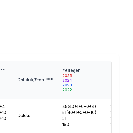
Taban
n**
Yerleşen
Başarı
2025
Sırası
Doluluk/Statü***
2024
2025
2023
2024
2022
2023
2022
+4
45(40+1+0+0+4)
22561
+10
51(40+1+0+0+10)
26429
Doldu#
+10
51
28298
190
22455