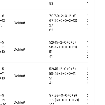
93
150673
2+6
70(60+2+0+2+6)
172409
+13
67(50+2+0+2+13)
209592
Doldu#
+5
27
156097
62
128736
+5
52(45+2+0+0+5)
182684
+11
58(47+0+0+0+11)
221485
Doldu#
+10
51
223528
41
229148
+5
52(45+2+0+0+5)
205441
+11
58(45+2+0+0+11)
253288
Doldu#
+10
51
268909
41
267148
0+9
97(88+0+0+0+9)
209672
+21
109(88+0+0+0+21)
220403
Doldu#
0+20
102
161948