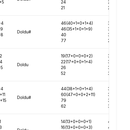
+5
24
294553
21
282990
+4
46(40+1+0+1+4)
314289
+9
46(35+1+0+1+9)
353319
Doldu#
+8
40
322375
77
286632
2
19(17+0+0+0+2)
335472
+4
22(17+0+0+1+4)
346170
Doldu
+5
26
347259
52
327684
+4
44(38+1+0+1+4)
343763
+11
60(47+0+0+2+11)
380672
Doldu#
+15
79
378087
62
334431
1
14(13+0+0+0+1)
408928
3
16(13+0+0+0+3)
469458