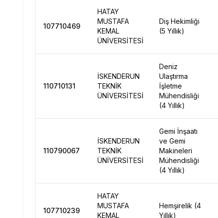
HATAY
MUSTAFA
Diş Hekimliği
107710469
KEMAL
(5 Yıllık)
ÜNİVERSİTESİ
Deniz
İSKENDERUN
Ulaştırma
110710131
TEKNİK
İşletme
ÜNİVERSİTESİ
Mühendisliği
(4 Yıllık)
Gemi İnşaatı
İSKENDERUN
ve Gemi
110790067
TEKNİK
Makineleri
ÜNİVERSİTESİ
Mühendisliği
(4 Yıllık)
HATAY
MUSTAFA
Hemşirelik (4
107710239
KEMAL
Yıllık)