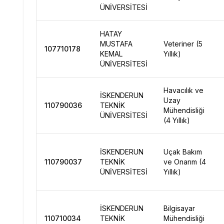
ÜNİVERSİTESİ
HATAY
MUSTAFA
Veteriner (5
107710178
KEMAL
Yıllık)
ÜNİVERSİTESİ
Havacılık ve
İSKENDERUN
Uzay
110790036
TEKNİK
Mühendisliği
ÜNİVERSİTESİ
(4 Yıllık)
İSKENDERUN
Uçak Bakım
110790037
TEKNİK
ve Onarım (4
ÜNİVERSİTESİ
Yıllık)
İSKENDERUN
Bilgisayar
110710034
TEKNİK
Mühendisliği