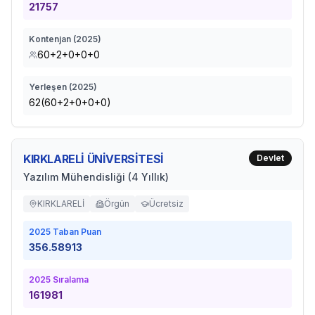
21757
Kontenjan (
2025
)
60+2+0+0+0
Yerleşen (
2025
)
62(60+2+0+0+0)
KIRKLARELİ ÜNİVERSİTESİ
Devlet
Yazılım Mühendisliği (4 Yıllık)
KIRKLARELİ
Örgün
Ücretsiz
2025
Taban Puan
356.58913
2025
Sıralama
161981