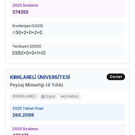
2025
Sıralama
374255
Kontenjan (
2025
)
50+2+0+2+0
Yerleşen (
2025
)
53(52+0+0+1+0)
KIRKLARELİ ÜNİVERSİTESİ
Devlet
Peyzaj Mimarlığı (4 Yıllık)
KIRKLARELİ
Örgün
Ücretsiz
2025
Taban Puan
266.2088
2025
Sıralama