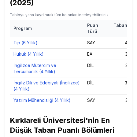
(
2025
)
Tabloyu yana kaydırarak tüm kolonları inceleyebilirsiniz.
Puan
Taban Pua
Program
Türü
202
Tıp (6 Yıllık)
SAY
480,8
Hukuk (4 Yıllık)
EA
396,
İngilizce Mütercim ve
DİL
386,
Tercümanlık (4 Yıllık)
İngiliz Dili ve Edebiyatı (İngilizce)
DİL
376,9
(4 Yıllık)
Yazılım Mühendisliği (4 Yıllık)
SAY
356,
Kırklareli Üniversitesi
'nin
En
Düşük Taban Puanlı Bölümleri