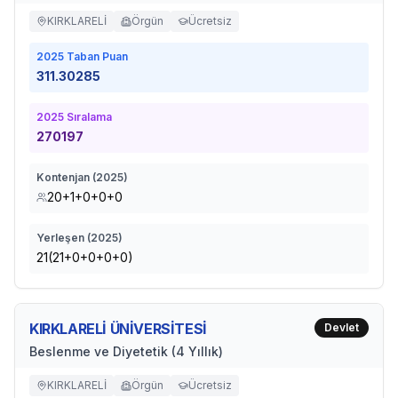
KIRKLARELİ
Örgün
Ücretsiz
2025
Taban Puan
311.30285
2025
Sıralama
270197
Kontenjan (
2025
)
20+1+0+0+0
Yerleşen (
2025
)
21(21+0+0+0+0)
KIRKLARELİ ÜNİVERSİTESİ
Devlet
Beslenme ve Diyetetik (4 Yıllık)
KIRKLARELİ
Örgün
Ücretsiz