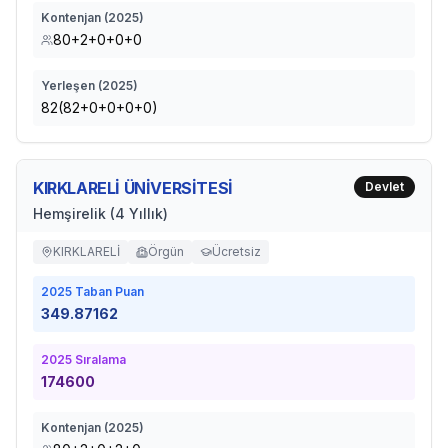
Kontenjan (
2025
)
80+2+0+0+0
Yerleşen (
2025
)
82(82+0+0+0+0)
KIRKLARELİ ÜNİVERSİTESİ
Devlet
Hemşirelik (4 Yıllık)
KIRKLARELİ
Örgün
Ücretsiz
2025
Taban Puan
349.87162
2025
Sıralama
174600
Kontenjan (
2025
)