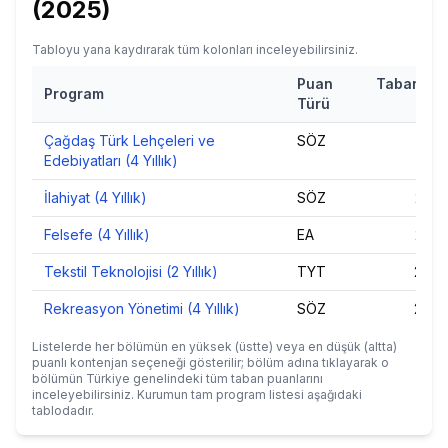
(
2025
)
Tabloyu yana kaydırarak tüm kolonları inceleyebilirsiniz.
Puan
Taban Pu
Program
Türü
20
Çağdaş Türk Lehçeleri ve
SÖZ
225,
Edebiyatları (4 Yıllık)
İlahiyat (4 Yıllık)
SÖZ
233,
Felsefe (4 Yıllık)
EA
233,
Tekstil Teknolojisi (2 Yıllık)
TYT
239,
Rekreasyon Yönetimi (4 Yıllık)
SÖZ
242,
Listelerde her bölümün en yüksek (üstte) veya en düşük (altta)
puanlı kontenjan seçeneği gösterilir; bölüm adına tıklayarak o
bölümün Türkiye genelindeki tüm taban puanlarını
inceleyebilirsiniz. Kurumun tam program listesi aşağıdaki
tablodadır.