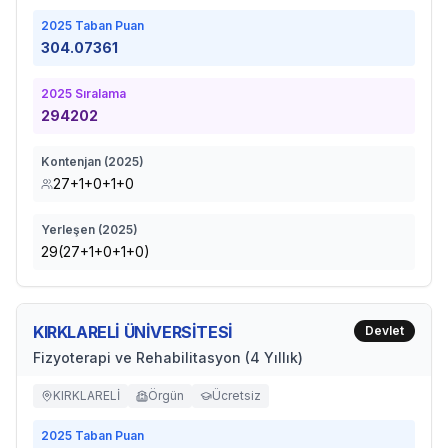
2025
Taban Puan
304.07361
2025
Sıralama
294202
Kontenjan (
2025
)
27+1+0+1+0
Yerleşen (
2025
)
29(27+1+0+1+0)
KIRKLARELİ ÜNİVERSİTESİ
Devlet
Fizyoterapi ve Rehabilitasyon (4 Yıllık)
KIRKLARELİ
Örgün
Ücretsiz
2025
Taban Puan