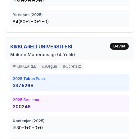
80+2+0+2+0
Yerleşen (
2025
)
84(80+2+0+2+0)
KIRKLARELİ ÜNİVERSİTESİ
Devlet
Makine Mühendisliği (4 Yıllık)
KIRKLARELİ
Örgün
Ücretsiz
2025
Taban Puan
337.5268
2025
Sıralama
200248
Kontenjan (
2025
)
30+1+0+0+0