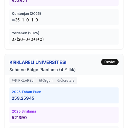
473471
Kontenjan (
2025
)
35+1+0+1+0
Yerleşen (
2025
)
37(36+0+0+1+0)
KIRKLARELİ ÜNİVERSİTESİ
Devlet
Şehir ve Bölge Planlama (4 Yıllık)
KIRKLARELİ
Örgün
Ücretsiz
2025
Taban Puan
259.25945
2025
Sıralama
521390