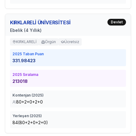
KIRKLARELİ ÜNİVERSİTESİ
Devlet
Ebelik (4 Yıllık)
KIRKLARELİ
Örgün
Ücretsiz
2025
Taban Puan
331.98423
2025
Sıralama
213018
Kontenjan (
2025
)
80+2+0+2+0
Yerleşen (
2025
)
84(80+2+0+2+0)