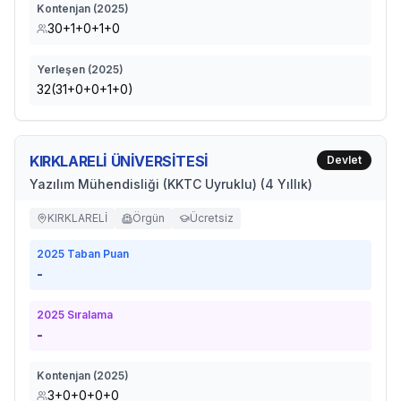
Kontenjan (
2025
)
30+1+0+1+0
Yerleşen (
2025
)
32(31+0+0+1+0)
KIRKLARELİ ÜNİVERSİTESİ
Devlet
Yazılım Mühendisliği (KKTC Uyruklu) (4 Yıllık)
KIRKLARELİ
Örgün
Ücretsiz
2025
Taban Puan
-
2025
Sıralama
-
Kontenjan (
2025
)
3+0+0+0+0