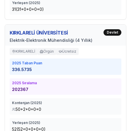
Yerleşen (
2025
)
31(31+0+0+0+0)
KIRKLARELİ ÜNİVERSİTESİ
Devlet
Elektrik-Elektronik Mühendisliği (4 Yıllık)
KIRKLARELİ
Örgün
Ücretsiz
2025
Taban Puan
336.5735
2025
Sıralama
202367
Kontenjan (
2025
)
50+2+0+0+0
Yerleşen (
2025
)
52(52+0+0+0+0)