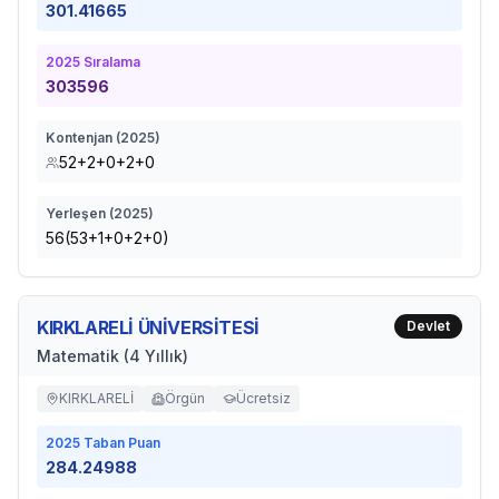
301.41665
2025
Sıralama
303596
Kontenjan (
2025
)
52+2+0+2+0
Yerleşen (
2025
)
56(53+1+0+2+0)
KIRKLARELİ ÜNİVERSİTESİ
Devlet
Matematik (4 Yıllık)
KIRKLARELİ
Örgün
Ücretsiz
2025
Taban Puan
284.24988