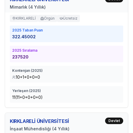
Mimarlık (4 Yıllık)
KIRKLARELİ
Örgün
Ücretsiz
2025
Taban Puan
322.45002
2025
Sıralama
237520
Kontenjan (
2025
)
10+1+0+0+0
Yerleşen (
2025
)
11(11+0+0+0+0)
KIRKLARELİ ÜNİVERSİTESİ
Devlet
İnşaat Mühendisliği (4 Yıllık)