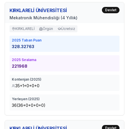
KIRKLARELİ ÜNİVERSİTESİ
Devlet
Mekatronik Mühendisliği (4 Yıllık)
KIRKLARELİ
Örgün
Ücretsiz
2025
Taban Puan
328.32763
2025
Sıralama
221968
Kontenjan (
2025
)
35+1+0+0+0
Yerleşen (
2025
)
36(36+0+0+0+0)
KIRKLARELİ ÜNİVERSİTESİ
Devlet