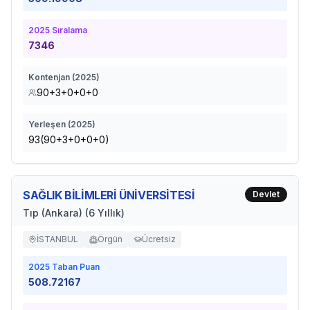
2025
Sıralama
7346
Kontenjan (
2025
)
90+3+0+0+0
Yerleşen (
2025
)
93(90+3+0+0+0)
SAĞLIK BİLİMLERİ ÜNİVERSİTESİ
Devlet
Tıp (Ankara) (6 Yıllık)
İSTANBUL
Örgün
Ücretsiz
2025
Taban Puan
508.72167