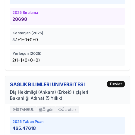
2025
Sıralama
28698
Kontenjan (
2025
)
1+1+0+0+0
Yerleşen (
2025
)
2(1+1+0+0+0)
SAĞLIK BİLİMLERİ ÜNİVERSİTESİ
Devlet
Diş Hekimliği (Ankara) (Erkek) (İçişleri
Bakanlığı Adına) (5 Yıllık)
İSTANBUL
Örgün
Ücretsiz
2025
Taban Puan
465.47618