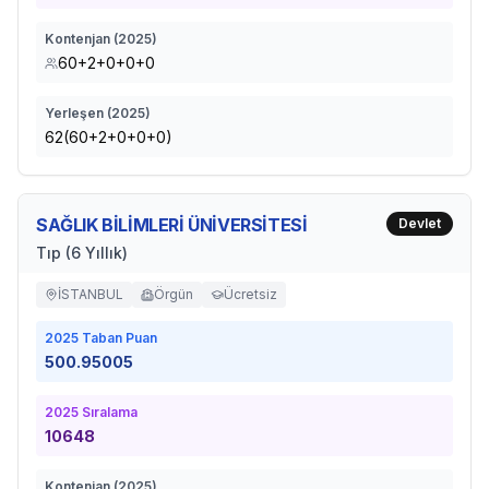
Kontenjan (
2025
)
60+2+0+0+0
Yerleşen (
2025
)
62(60+2+0+0+0)
SAĞLIK BİLİMLERİ ÜNİVERSİTESİ
Devlet
Tıp (6 Yıllık)
İSTANBUL
Örgün
Ücretsiz
2025
Taban Puan
500.95005
2025
Sıralama
10648
Kontenjan (
2025
)