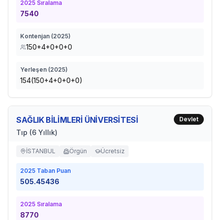
2025
Sıralama
7540
Kontenjan (
2025
)
150+4+0+0+0
Yerleşen (
2025
)
154(150+4+0+0+0)
SAĞLIK BİLİMLERİ ÜNİVERSİTESİ
Devlet
Tıp (6 Yıllık)
İSTANBUL
Örgün
Ücretsiz
2025
Taban Puan
505.45436
2025
Sıralama
8770