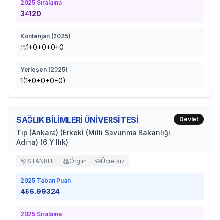
2025
Sıralama
34120
Kontenjan (
2025
)
1+0+0+0+0
Yerleşen (
2025
)
1(1+0+0+0+0)
SAĞLIK BİLİMLERİ ÜNİVERSİTESİ
Devlet
Tıp (Ankara) (Erkek) (Milli Savunma Bakanlığı
Adına) (6 Yıllık)
İSTANBUL
Örgün
Ücretsiz
2025
Taban Puan
456.99324
2025
Sıralama