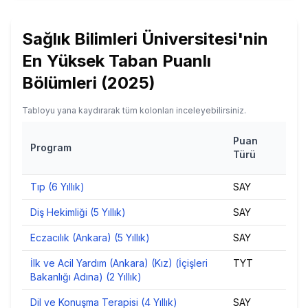
Sağlık Bilimleri Üniversitesi
'nin
En Yüksek Taban Puanlı
Bölümleri (
2025
)
Tabloyu yana kaydırarak tüm kolonları inceleyebilirsiniz.
T
Puan
Program
Türü
Tıp (6 Yıllık)
SAY
50
Diş Hekimliği (5 Yıllık)
SAY
47
Eczacılık (Ankara) (5 Yıllık)
SAY
45
İlk ve Acil Yardım (Ankara) (Kız) (İçişleri
TYT
44
Bakanlığı Adına) (2 Yıllık)
Dil ve Konuşma Terapisi (4 Yıllık)
SAY
4