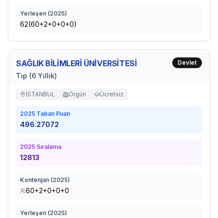
Yerleşen (
2025
)
62(60+2+0+0+0)
SAĞLIK BİLİMLERİ ÜNİVERSİTESİ
Devlet
Tıp (6 Yıllık)
İSTANBUL
Örgün
Ücretsiz
2025
Taban Puan
496.27072
2025
Sıralama
12813
Kontenjan (
2025
)
60+2+0+0+0
Yerleşen (
2025
)