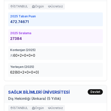
İSTANBUL
Örgün
Ücretsiz
2025
Taban Puan
472.74671
2025
Sıralama
27384
Kontenjan (
2025
)
60+2+0+0+0
Yerleşen (
2025
)
62(60+2+0+0+0)
SAĞLIK BİLİMLERİ ÜNİVERSİTESİ
Devlet
Diş Hekimliği (Ankara) (5 Yıllık)
İSTANBUL
Örgün
Ücretsiz