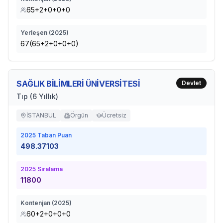
65+2+0+0+0
Yerleşen (
2025
)
67(65+2+0+0+0)
SAĞLIK BİLİMLERİ ÜNİVERSİTESİ
Devlet
Tıp (6 Yıllık)
İSTANBUL
Örgün
Ücretsiz
2025
Taban Puan
498.37103
2025
Sıralama
11800
Kontenjan (
2025
)
60+2+0+0+0