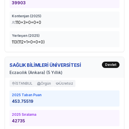
39903
Kontenjan (
2025
)
110+3+0+0+0
Yerleşen (
2025
)
113(112+1+0+0+0)
SAĞLIK BİLİMLERİ ÜNİVERSİTESİ
Devlet
Eczacılık (Ankara) (5 Yıllık)
İSTANBUL
Örgün
Ücretsiz
2025
Taban Puan
453.75519
2025
Sıralama
42735