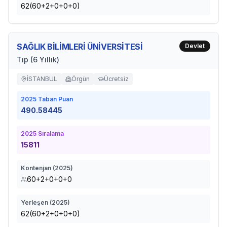
62(60+2+0+0+0)
SAĞLIK BİLİMLERİ ÜNİVERSİTESİ
Devlet
Tıp (6 Yıllık)
İSTANBUL
Örgün
Ücretsiz
2025
Taban Puan
490.58445
2025
Sıralama
15811
Kontenjan (
2025
)
60+2+0+0+0
Yerleşen (
2025
)
62(60+2+0+0+0)