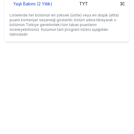
Yaşlı Bakımı (2 Yıllık)
TYT
303,76
Listelerde her bölümün en yüksek (üstte) veya en düşük (altta)
puanlı kontenjan seçeneği gösterilir; bölüm adına tıklayarak o
bölümün Türkiye genelindeki tüm taban puanlarını
inceleyebilirsiniz. Kurumun tam program listesi aşağıdaki
tablodadır.