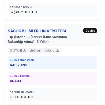
Yerleşen (
2025
)
62(60+2+0+0+0)
SAĞLIK BİLİMLERİ ÜNİVERSİTESİ
Devlet
Tıp (İstanbul) (Erkek) (Milli Savunma
Bakanlığı Adına) (6 Yıllık)
İSTANBUL
Örgün
Ücretsiz
2025
Taban Puan
449.73286
2025
Sıralama
46403
Kontenjan (
2025
)
100+3+0+0+0