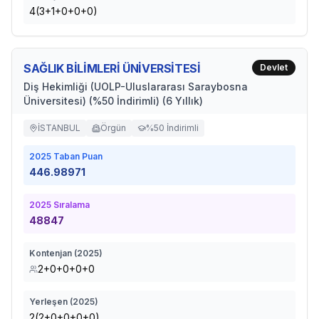
4(3+1+0+0+0)
SAĞLIK BİLİMLERİ ÜNİVERSİTESİ
Devlet
Diş Hekimliği (UOLP-Uluslararası Saraybosna
Üniversitesi) (%50 İndirimli) (6 Yıllık)
İSTANBUL
Örgün
%50 İndirimli
2025
Taban Puan
446.98971
2025
Sıralama
48847
Kontenjan (
2025
)
2+0+0+0+0
Yerleşen (
2025
)
2(2+0+0+0+0)