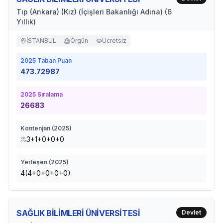
Tıp (Ankara) (Kız) (İçişleri Bakanlığı Adına) (6
Yıllık)
İSTANBUL
Örgün
Ücretsiz
2025
Taban Puan
473.72987
2025
Sıralama
26683
Kontenjan (
2025
)
3+1+0+0+0
Yerleşen (
2025
)
4(4+0+0+0+0)
SAĞLIK BİLİMLERİ ÜNİVERSİTESİ
Devlet