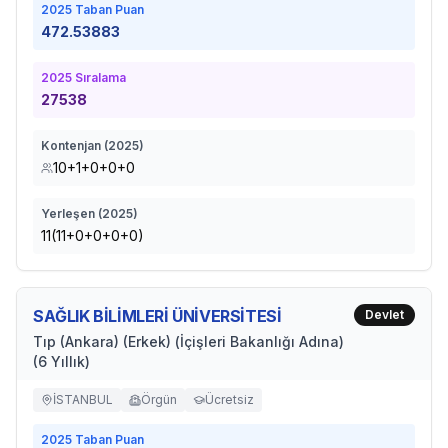
2025
Taban Puan
472.53883
2025
Sıralama
27538
Kontenjan (
2025
)
10+1+0+0+0
Yerleşen (
2025
)
11(11+0+0+0+0)
SAĞLIK BİLİMLERİ ÜNİVERSİTESİ
Devlet
Tıp (Ankara) (Erkek) (İçişleri Bakanlığı Adına)
(6 Yıllık)
İSTANBUL
Örgün
Ücretsiz
2025
Taban Puan