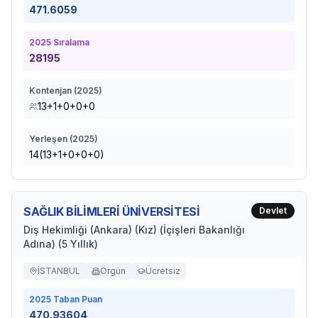
471.6059
2025
Sıralama
28195
Kontenjan (
2025
)
13+1+0+0+0
Yerleşen (
2025
)
14(13+1+0+0+0)
SAĞLIK BİLİMLERİ ÜNİVERSİTESİ
Devlet
Diş Hekimliği (Ankara) (Kız) (İçişleri Bakanlığı
Adına) (5 Yıllık)
İSTANBUL
Örgün
Ücretsiz
2025
Taban Puan
470.93604