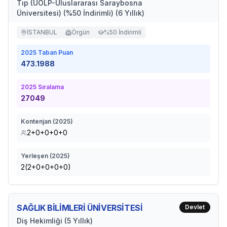
Tıp (UOLP-Uluslararası Saraybosna
Üniversitesi) (%50 İndirimli) (6 Yıllık)
İSTANBUL
Örgün
%50 İndirimli
2025
Taban Puan
473.1988
2025
Sıralama
27049
Kontenjan (
2025
)
2+0+0+0+0
Yerleşen (
2025
)
2(2+0+0+0+0)
SAĞLIK BİLİMLERİ ÜNİVERSİTESİ
Devlet
Diş Hekimliği (5 Yıllık)