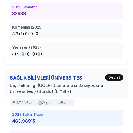
2025
Sıralama
32938
Kontenjan (
2025
)
3+1+0+0+0
Yerleşen (
2025
)
4(4+0+0+0+0)
SAĞLIK BİLİMLERİ ÜNİVERSİTESİ
Devlet
Diş Hekimliği (UOLP-Uluslararası Saraybosna
Üniversitesi) (Burslu) (6 Yıllık)
İSTANBUL
Örgün
Burslu
2025
Taban Puan
463.96915