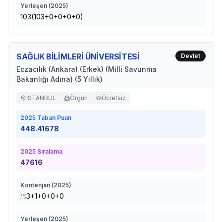
Yerleşen (
2025
)
103(103+0+0+0+0)
SAĞLIK BİLİMLERİ ÜNİVERSİTESİ
Devlet
Eczacılık (Ankara) (Erkek) (Milli Savunma
Bakanlığı Adına) (5 Yıllık)
İSTANBUL
Örgün
Ücretsiz
2025
Taban Puan
448.41678
2025
Sıralama
47616
Kontenjan (
2025
)
3+1+0+0+0
Yerleşen (
2025
)