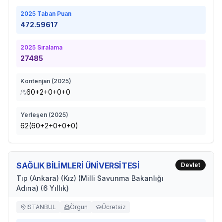
2025
Taban Puan
472.59617
2025
Sıralama
27485
Kontenjan (
2025
)
60+2+0+0+0
Yerleşen (
2025
)
62(60+2+0+0+0)
SAĞLIK BİLİMLERİ ÜNİVERSİTESİ
Devlet
Tıp (Ankara) (Kız) (Milli Savunma Bakanlığı
Adına) (6 Yıllık)
İSTANBUL
Örgün
Ücretsiz