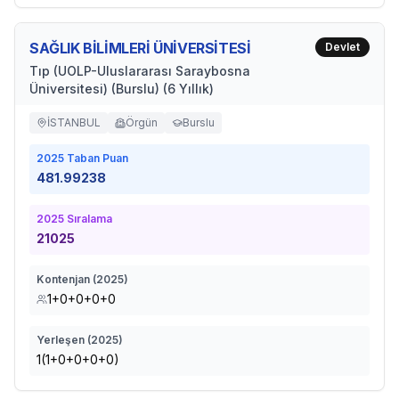
SAĞLIK BİLİMLERİ ÜNİVERSİTESİ
Devlet
Tıp (UOLP-Uluslararası Saraybosna
Üniversitesi) (Burslu) (6 Yıllık)
İSTANBUL
Örgün
Burslu
2025
Taban Puan
481.99238
2025
Sıralama
21025
Kontenjan (
2025
)
1+0+0+0+0
Yerleşen (
2025
)
1(1+0+0+0+0)