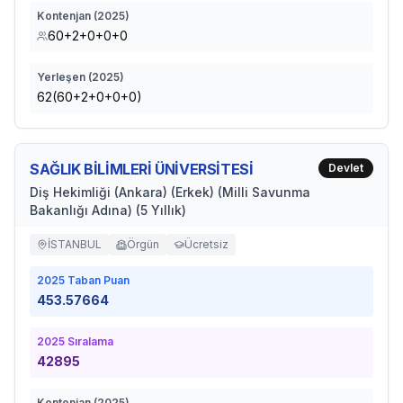
Kontenjan (
2025
)
60+2+0+0+0
Yerleşen (
2025
)
62(60+2+0+0+0)
SAĞLIK BİLİMLERİ ÜNİVERSİTESİ
Devlet
Diş Hekimliği (Ankara) (Erkek) (Milli Savunma
Bakanlığı Adına) (5 Yıllık)
İSTANBUL
Örgün
Ücretsiz
2025
Taban Puan
453.57664
2025
Sıralama
42895
Kontenjan (
2025
)