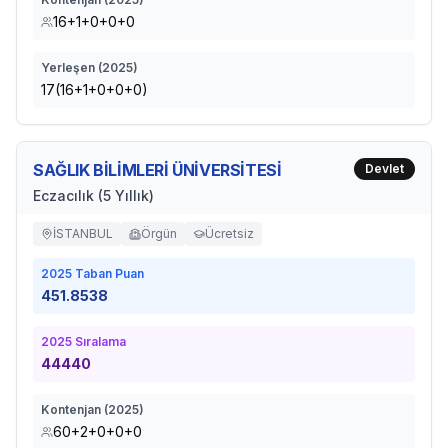
16+1+0+0+0
Yerleşen (
2025
)
17(16+1+0+0+0)
SAĞLIK BİLİMLERİ ÜNİVERSİTESİ
Devlet
Eczacılık (5 Yıllık)
İSTANBUL
Örgün
Ücretsiz
2025
Taban Puan
451.8538
2025
Sıralama
44440
Kontenjan (
2025
)
60+2+0+0+0