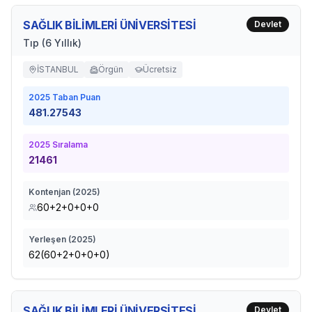
SAĞLIK BİLİMLERİ ÜNİVERSİTESİ
Devlet
Tıp (6 Yıllık)
İSTANBUL
Örgün
Ücretsiz
2025
Taban Puan
481.27543
2025
Sıralama
21461
Kontenjan (
2025
)
60+2+0+0+0
Yerleşen (
2025
)
62(60+2+0+0+0)
SAĞLIK BİLİMLERİ ÜNİVERSİTESİ
Devlet