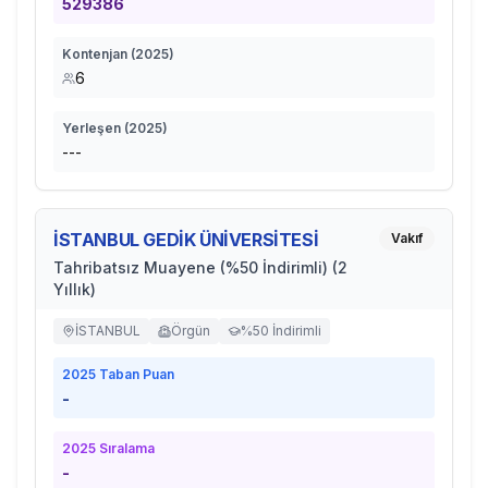
529386
Kontenjan (
2025
)
6
Yerleşen (
2025
)
---
İSTANBUL GEDİK ÜNİVERSİTESİ
Vakıf
Tahribatsız Muayene (%50 İndirimli) (2
Yıllık)
İSTANBUL
Örgün
%50 İndirimli
2025
Taban Puan
-
2025
Sıralama
-