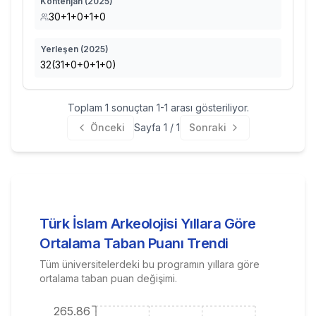
Kontenjan (
2025
)
30+1+0+1+0
Yerleşen (
2025
)
32(31+0+0+1+0)
Toplam
1
sonuçtan
1
-
1
arası gösteriliyor.
Önceki
Sayfa
1
/
1
Sonraki
Türk İslam Arkeolojisi
Yıllara Göre
Ortalama Taban Puanı Trendi
Tüm üniversitelerdeki bu programın yıllara göre
ortalama taban puan değişimi.
265.86