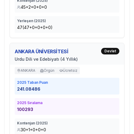
Kontenjan (
2025
)
45+2+0+0+0
Yerleşen (
2025
)
47(47+0+0+0+0)
ANKARA ÜNİVERSİTESİ
Devlet
Urdu Dili ve Edebiyatı (4 Yıllık)
ANKARA
Örgün
Ücretsiz
2025
Taban Puan
241.08486
2025
Sıralama
100293
Kontenjan (
2025
)
30+1+0+0+0