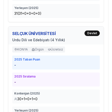
Yerleşen (
2025
)
31(31+0+0+0+0)
SELÇUK ÜNİVERSİTESİ
Devlet
Urdu Dili ve Edebiyatı (4 Yıllık)
KONYA
Örgün
Ücretsiz
2025
Taban Puan
-
2025
Sıralama
-
Kontenjan (
2025
)
30+1+0+1+0
Yerleşen (
2025
)