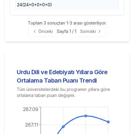
24(24+0+0+0+0)
Toplam
3
sonuçtan
1
-
3
arası gösteriliyor.
Önceki
Sayfa
1
/
1
Sonraki
Urdu Dili ve Edebiyatı
Yıllara Göre
Ortalama Taban Puanı Trendi
Tüm üniversitelerdeki bu programın yıllara göre
ortalama taban puan değişimi.
287.09
267.11