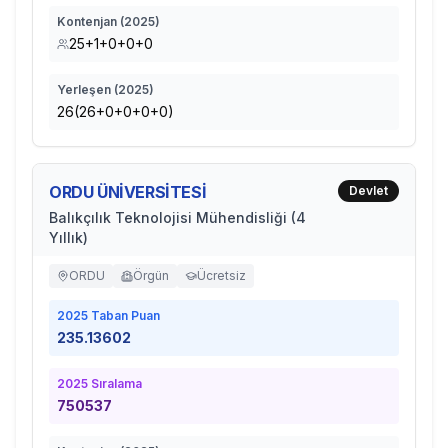
Kontenjan (
2025
)
25+1+0+0+0
Yerleşen (
2025
)
26(26+0+0+0+0)
ORDU ÜNİVERSİTESİ
Devlet
Balıkçılık Teknolojisi Mühendisliği (4
Yıllık)
ORDU
Örgün
Ücretsiz
2025
Taban Puan
235.13602
2025
Sıralama
750537