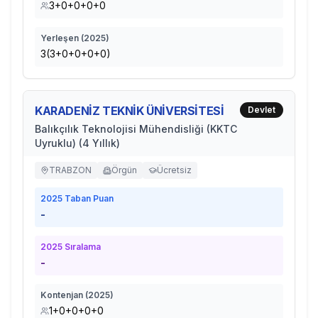
3+0+0+0+0
Yerleşen (
2025
)
3(3+0+0+0+0)
KARADENİZ TEKNİK ÜNİVERSİTESİ
Devlet
Balıkçılık Teknolojisi Mühendisliği (KKTC
Uyruklu) (4 Yıllık)
TRABZON
Örgün
Ücretsiz
2025
Taban Puan
-
2025
Sıralama
-
Kontenjan (
2025
)
1+0+0+0+0