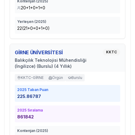
Kontenjan (
2025
)
20+1+0+1+0
Yerleşen (
2025
)
22(21+0+0+1+0)
GİRNE ÜNİVERSİTESİ
KKTC
Balıkçılık Teknolojisi Mühendisliği
(İngilizce) (Burslu) (4 Yıllık)
KKTC-GİRNE
Örgün
Burslu
2025
Taban Puan
225.86787
2025
Sıralama
861842
Kontenjan (
2025
)