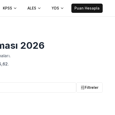
KPSS
ALES
YDS
Puan Hesapla
aması
2026
aları.
5,62.
Filtreler