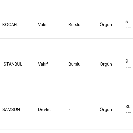
5
KOCAELİ
Vakıf
Burslu
Örgün
---
9
İSTANBUL
Vakıf
Burslu
Örgün
---
30
SAMSUN
Devlet
-
Örgün
---