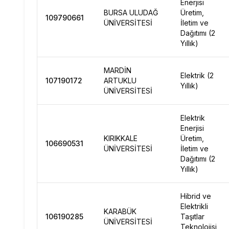
Enerjisi
BURSA ULUDAĞ
Üretim,
109790661
ÜNİVERSİTESİ
İletim ve
Dağıtımı (2
Yıllık)
MARDİN
Elektrik (2
107190172
ARTUKLU
Yıllık)
ÜNİVERSİTESİ
Elektrik
Enerjisi
KIRIKKALE
Üretim,
106690531
ÜNİVERSİTESİ
İletim ve
Dağıtımı (2
Yıllık)
Hibrid ve
Elektrikli
KARABÜK
106190285
Taşıtlar
ÜNİVERSİTESİ
Teknolojisi