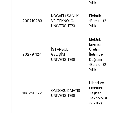
Yıllık)
KOCAELİ SAĞLIK
Elektrik
209710283
VE TEKNOLOJİ
(Burslu) (2
ÜNİVERSİTESİ
Yıllık)
Elektrik
Enerjisi
İSTANBUL
Üretim,
202791124
GELİŞİM
İletim ve
ÜNİVERSİTESİ
Dağıtımı
(Burslu) (2
Yıllık)
Hibrid ve
Elektrikli
ONDOKUZ MAYIS
108290572
Taşıtlar
ÜNİVERSİTESİ
Teknolojisi
(2 Yıllık)