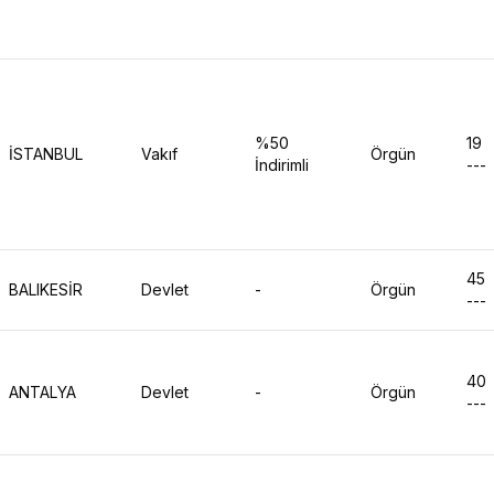
%50
19
İSTANBUL
Vakıf
Örgün
İndirimli
---
45
BALIKESİR
Devlet
-
Örgün
---
40
ANTALYA
Devlet
-
Örgün
---