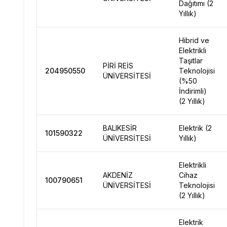
Dağıtımı (2
Yıllık)
Hibrid ve
Elektrikli
Taşıtlar
PİRİ REİS
204950550
Teknolojisi
ÜNİVERSİTESİ
(%50
İndirimli)
(2 Yıllık)
BALIKESİR
Elektrik (2
101590322
ÜNİVERSİTESİ
Yıllık)
Elektrikli
AKDENİZ
Cihaz
100790651
ÜNİVERSİTESİ
Teknolojisi
(2 Yıllık)
Elektrik