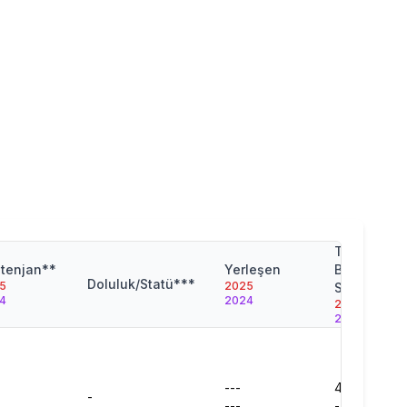
Taban
tenjan**
Yerleşen
Başarı
Doluluk/Statü***
5
2025
Sırası
4
2024
2025
2024
---
430598
-
---
-