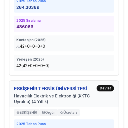
2025
Taban Puan
264.30369
2025
Sıralama
486066
Kontenjan (
2025
)
42+0+0+0+0
Yerleşen (
2025
)
42(42+0+0+0+0)
ESKİŞEHİR TEKNİK ÜNİVERSİTESİ
Devlet
Havacılık Elektrik ve Elektroniği (KKTC
Uyruklu) (4 Yıllık)
ESKİŞEHİR
Örgün
Ücretsiz
2025
Taban Puan