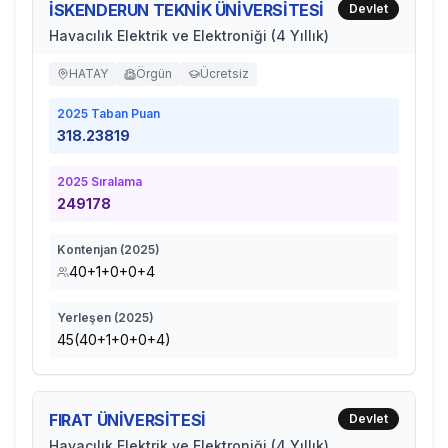
İSKENDERUN TEKNİK ÜNİVERSİTESİ
Devlet
Havacılık Elektrik ve Elektroniği (4 Yıllık)
HATAY
Örgün
Ücretsiz
2025
Taban Puan
318.23819
2025
Sıralama
249178
Kontenjan (
2025
)
40+1+0+0+4
Yerleşen (
2025
)
45(40+1+0+0+4)
FIRAT ÜNİVERSİTESİ
Devlet
Havacılık Elektrik ve Elektroniği (4 Yıllık)