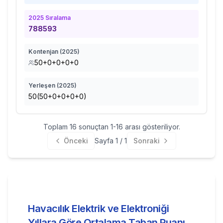
2025
Sıralama
788593
Kontenjan (
2025
)
50+0+0+0+0
Yerleşen (
2025
)
50(50+0+0+0+0)
Toplam
16
sonuçtan
1
-
16
arası gösteriliyor.
Önceki
Sayfa
1
/
1
Sonraki
Havacılık Elektrik ve Elektroniği
Yıllara Göre Ortalama Taban Puanı