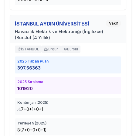
İSTANBUL AYDIN ÜNİVERSİTESİ
Vakıf
Havacılık Elektrik ve Elektroniği (İngilizce)
(Burslu) (4 Yıllık)
İSTANBUL
Örgün
Burslu
2025
Taban Puan
397.56363
2025
Sıralama
101920
Kontenjan (
2025
)
7+0+1+0+1
Yerleşen (
2025
)
8(7+0+0+0+1)