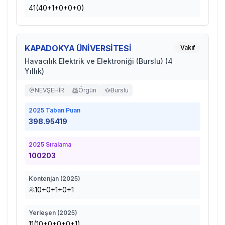
41(40+1+0+0+0)
KAPADOKYA ÜNİVERSİTESİ
Vakıf
Havacılık Elektrik ve Elektroniği (Burslu) (4
Yıllık)
NEVŞEHİR
Örgün
Burslu
2025
Taban Puan
398.95419
2025
Sıralama
100203
Kontenjan (
2025
)
10+0+1+0+1
Yerleşen (
2025
)
11(10+0+0+0+1)