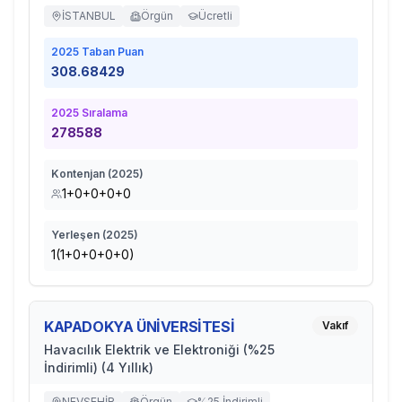
İSTANBUL
Örgün
Ücretli
2025
Taban Puan
308.68429
2025
Sıralama
278588
Kontenjan (
2025
)
1+0+0+0+0
Yerleşen (
2025
)
1(1+0+0+0+0)
KAPADOKYA ÜNİVERSİTESİ
Vakıf
Havacılık Elektrik ve Elektroniği (%25
İndirimli) (4 Yıllık)
NEVŞEHİR
Örgün
%25 İndirimli