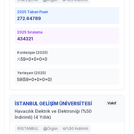
2025
Taban Puan
272.64789
2025
Sıralama
434321
Kontenjan (
2025
)
59+0+0+0+0
Yerleşen (
2025
)
59(59+0+0+0+0)
İSTANBUL GELİŞİM ÜNİVERSİTESİ
Vakıf
Havacılık Elektrik ve Elektroniği (%50
İndirimli) (4 Yıllık)
İSTANBUL
Örgün
%50 İndirimli