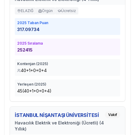
ELAZIĞ
Örgün
Ücretsiz
2025
Taban Puan
317.09734
2025
Sıralama
252415
Kontenjan (
2025
)
40+1+0+0+4
Yerleşen (
2025
)
45(40+1+0+0+4)
İSTANBUL NİŞANTAŞI ÜNİVERSİTESİ
Vakıf
Havacılık Elektrik ve Elektroniği (Ücretli) (4
Yıllık)