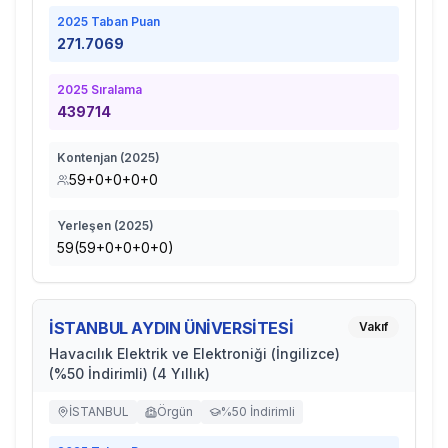
2025
Taban Puan
271.7069
2025
Sıralama
439714
Kontenjan (
2025
)
59+0+0+0+0
Yerleşen (
2025
)
59(59+0+0+0+0)
İSTANBUL AYDIN ÜNİVERSİTESİ
Vakıf
Havacılık Elektrik ve Elektroniği (İngilizce)
(%50 İndirimli) (4 Yıllık)
İSTANBUL
Örgün
%50 İndirimli