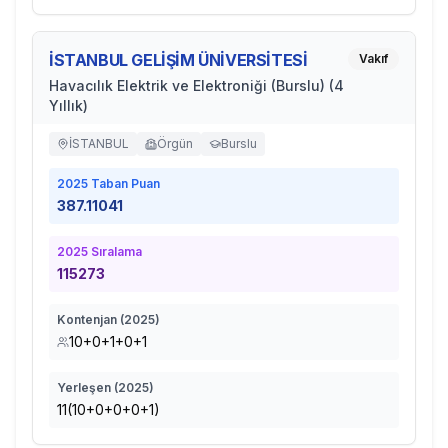
İSTANBUL GELİŞİM ÜNİVERSİTESİ
Vakıf
Havacılık Elektrik ve Elektroniği (Burslu) (4
Yıllık)
İSTANBUL
Örgün
Burslu
2025
Taban Puan
387.11041
2025
Sıralama
115273
Kontenjan (
2025
)
10+0+1+0+1
Yerleşen (
2025
)
11(10+0+0+0+1)