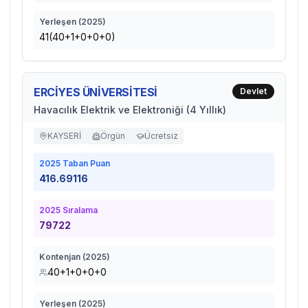
Yerleşen (
2025
)
41(40+1+0+0+0)
ERCİYES ÜNİVERSİTESİ
Devlet
Havacılık Elektrik ve Elektroniği (4 Yıllık)
KAYSERİ
Örgün
Ücretsiz
2025
Taban Puan
416.69116
2025
Sıralama
79722
Kontenjan (
2025
)
40+1+0+0+0
Yerleşen (
2025
)