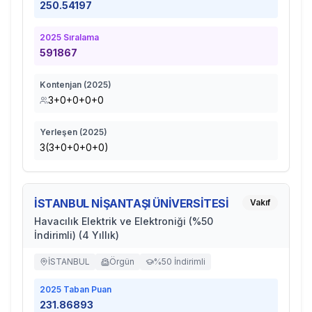
250.54197
2025
Sıralama
591867
Kontenjan (
2025
)
3+0+0+0+0
Yerleşen (
2025
)
3(3+0+0+0+0)
İSTANBUL NİŞANTAŞI ÜNİVERSİTESİ
Vakıf
Havacılık Elektrik ve Elektroniği (%50
İndirimli) (4 Yıllık)
İSTANBUL
Örgün
%50 İndirimli
2025
Taban Puan
231.86893