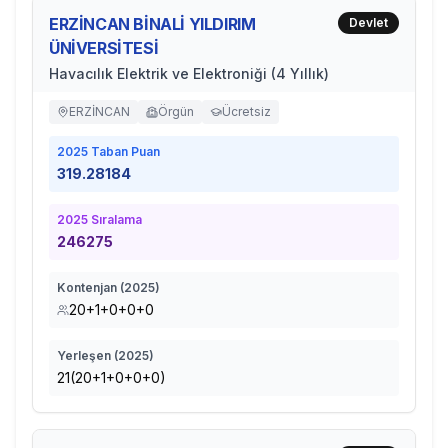
ERZİNCAN BİNALİ YILDIRIM
Devlet
ÜNİVERSİTESİ
Havacılık Elektrik ve Elektroniği (4 Yıllık)
ERZİNCAN
Örgün
Ücretsiz
2025
Taban Puan
319.28184
2025
Sıralama
246275
Kontenjan (
2025
)
20+1+0+0+0
Yerleşen (
2025
)
21(20+1+0+0+0)