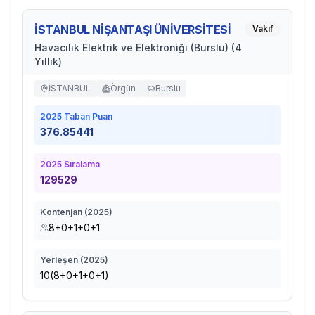
İSTANBUL NİŞANTAŞI ÜNİVERSİTESİ
Vakıf
Havacılık Elektrik ve Elektroniği (Burslu) (4
Yıllık)
İSTANBUL
Örgün
Burslu
2025
Taban Puan
376.85441
2025
Sıralama
129529
Kontenjan (
2025
)
8+0+1+0+1
Yerleşen (
2025
)
10(8+0+1+0+1)