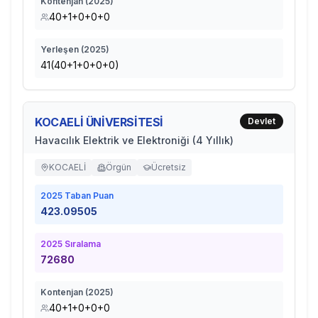
Kontenjan (
2025
)
40+1+0+0+0
Yerleşen (
2025
)
41(40+1+0+0+0)
KOCAELİ ÜNİVERSİTESİ
Devlet
Havacılık Elektrik ve Elektroniği (4 Yıllık)
KOCAELİ
Örgün
Ücretsiz
2025
Taban Puan
423.09505
2025
Sıralama
72680
Kontenjan (
2025
)
40+1+0+0+0