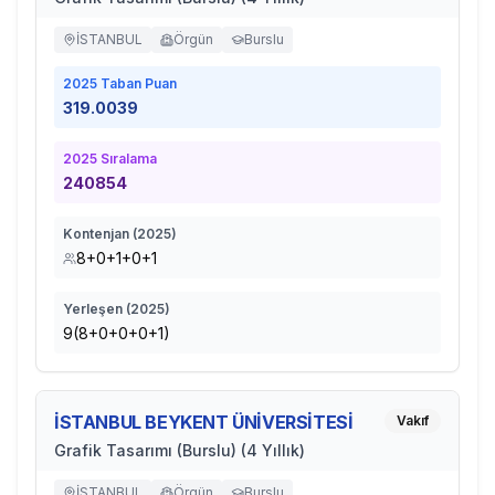
İSTANBUL
Örgün
Burslu
2025
Taban Puan
319.0039
2025
Sıralama
240854
Kontenjan (
2025
)
8+0+1+0+1
Yerleşen (
2025
)
9(8+0+0+0+1)
İSTANBUL BEYKENT ÜNİVERSİTESİ
Vakıf
Grafik Tasarımı (Burslu) (4 Yıllık)
İSTANBUL
Örgün
Burslu