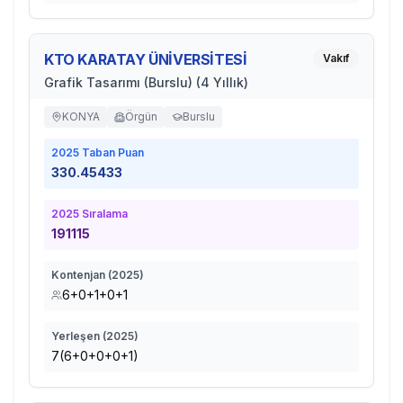
KTO KARATAY ÜNİVERSİTESİ
Vakıf
Grafik Tasarımı (Burslu) (4 Yıllık)
KONYA
Örgün
Burslu
2025
Taban Puan
330.45433
2025
Sıralama
191115
Kontenjan (
2025
)
6+0+1+0+1
Yerleşen (
2025
)
7(6+0+0+0+1)