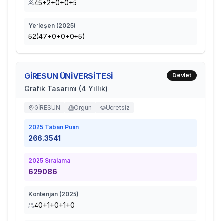
45+2+0+0+5
Yerleşen (
2025
)
52(47+0+0+0+5)
GİRESUN ÜNİVERSİTESİ
Devlet
Grafik Tasarımı (4 Yıllık)
GİRESUN
Örgün
Ücretsiz
2025
Taban Puan
266.3541
2025
Sıralama
629086
Kontenjan (
2025
)
40+1+0+1+0