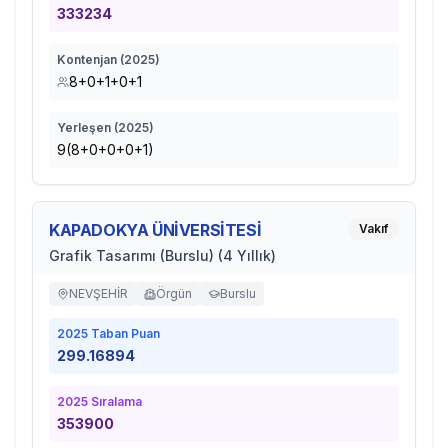
333234
Kontenjan (
2025
)
8+0+1+0+1
Yerleşen (
2025
)
9(8+0+0+0+1)
KAPADOKYA ÜNİVERSİTESİ
Vakıf
Grafik Tasarımı (Burslu) (4 Yıllık)
NEVŞEHİR
Örgün
Burslu
2025
Taban Puan
299.16894
2025
Sıralama
353900