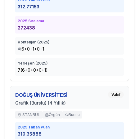
312.77153
2025
Sıralama
272438
Kontenjan (
2025
)
6+0+1+0+1
Yerleşen (
2025
)
7(6+0+0+0+1)
DOĞUŞ ÜNİVERSİTESİ
Vakıf
Grafik (Burslu) (4 Yıllık)
İSTANBUL
Örgün
Burslu
2025
Taban Puan
310.35888