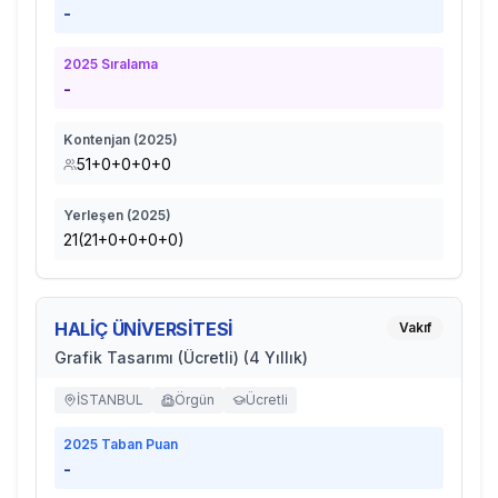
-
2025
Sıralama
-
Kontenjan (
2025
)
51+0+0+0+0
Yerleşen (
2025
)
21(21+0+0+0+0)
HALİÇ ÜNİVERSİTESİ
Vakıf
Grafik Tasarımı (Ücretli) (4 Yıllık)
İSTANBUL
Örgün
Ücretli
2025
Taban Puan
-