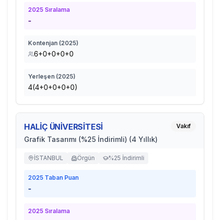
2025
Sıralama
-
Kontenjan (
2025
)
6+0+0+0+0
Yerleşen (
2025
)
4(4+0+0+0+0)
HALİÇ ÜNİVERSİTESİ
Vakıf
Grafik Tasarımı (%25 İndirimli) (4 Yıllık)
İSTANBUL
Örgün
%25 İndirimli
2025
Taban Puan
-
2025
Sıralama