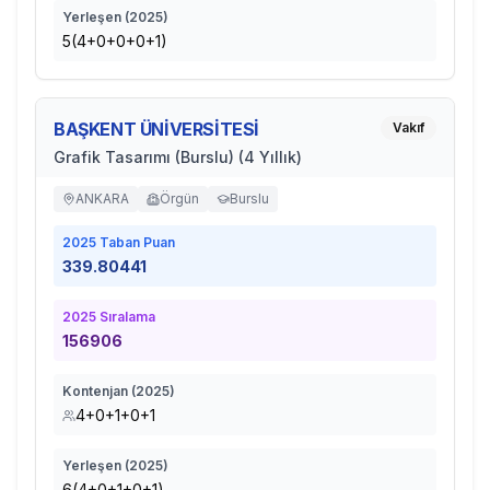
Yerleşen (
2025
)
5(4+0+0+0+1)
BAŞKENT ÜNİVERSİTESİ
Vakıf
Grafik Tasarımı (Burslu) (4 Yıllık)
ANKARA
Örgün
Burslu
2025
Taban Puan
339.80441
2025
Sıralama
156906
Kontenjan (
2025
)
4+0+1+0+1
Yerleşen (
2025
)
6(4+0+1+0+1)