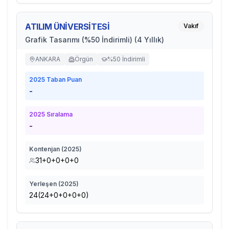
ATILIM ÜNİVERSİTESİ
Vakıf
Grafik Tasarımı (%50 İndirimli) (4 Yıllık)
ANKARA
Örgün
%50 İndirimli
2025
Taban Puan
-
2025
Sıralama
-
Kontenjan (
2025
)
31+0+0+0+0
Yerleşen (
2025
)
24(24+0+0+0+0)