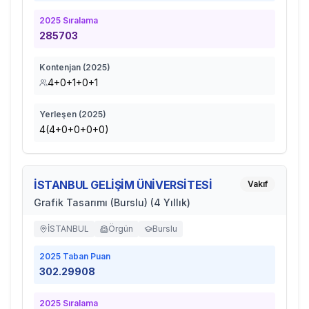
2025
Sıralama
285703
Kontenjan (
2025
)
4+0+1+0+1
Yerleşen (
2025
)
4(4+0+0+0+0)
İSTANBUL GELİŞİM ÜNİVERSİTESİ
Vakıf
Grafik Tasarımı (Burslu) (4 Yıllık)
İSTANBUL
Örgün
Burslu
2025
Taban Puan
302.29908
2025
Sıralama