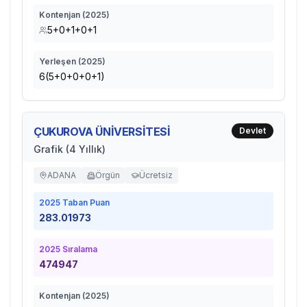
Kontenjan (
2025
)
5+0+1+0+1
Yerleşen (
2025
)
6(5+0+0+0+1)
ÇUKUROVA ÜNİVERSİTESİ
Devlet
Grafik (4 Yıllık)
ADANA
Örgün
Ücretsiz
2025
Taban Puan
283.01973
2025
Sıralama
474947
Kontenjan (
2025
)