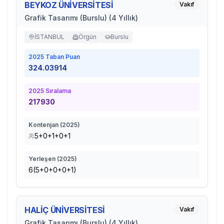
BEYKOZ ÜNİVERSİTESİ
Vakıf
Grafik Tasarımı (Burslu) (4 Yıllık)
İSTANBUL
Örgün
Burslu
2025
Taban Puan
324.03914
2025
Sıralama
217930
Kontenjan (
2025
)
5+0+1+0+1
Yerleşen (
2025
)
6(5+0+0+0+1)
HALİÇ ÜNİVERSİTESİ
Vakıf
Grafik Tasarımı (Burslu) (4 Yıllık)