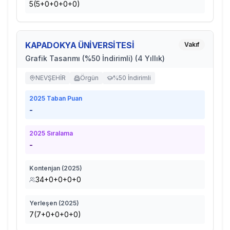
5(5+0+0+0+0)
KAPADOKYA ÜNİVERSİTESİ
Vakıf
Grafik Tasarımı (%50 İndirimli) (4 Yıllık)
NEVŞEHİR
Örgün
%50 İndirimli
2025
Taban Puan
-
2025
Sıralama
-
Kontenjan (
2025
)
34+0+0+0+0
Yerleşen (
2025
)
7(7+0+0+0+0)