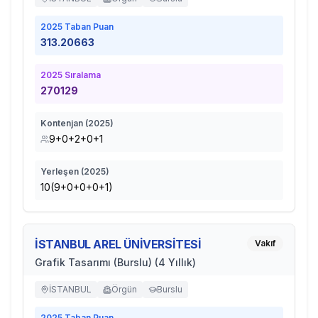
2025
Taban Puan
313.20663
2025
Sıralama
270129
Kontenjan (
2025
)
9+0+2+0+1
Yerleşen (
2025
)
10(9+0+0+0+1)
İSTANBUL AREL ÜNİVERSİTESİ
Vakıf
Grafik Tasarımı (Burslu) (4 Yıllık)
İSTANBUL
Örgün
Burslu
2025
Taban Puan