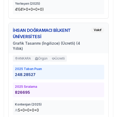
Yerleşen (
2025
)
41(41+0+0+0+0)
İHSAN DOĞRAMACI BİLKENT
Vakıf
ÜNİVERSİTESİ
Grafik Tasarımı (İngilizce) (Ücretli) (4
Yıllık)
ANKARA
Örgün
Ücretli
2025
Taban Puan
248.28527
2025
Sıralama
826695
Kontenjan (
2025
)
5+0+0+0+0