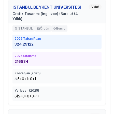
İSTANBUL BEYKENT ÜNİVERSİTESİ
Vakıf
Grafik Tasarımı (İngilizce) (Burslu) (4
Yıllık)
İSTANBUL
Örgün
Burslu
2025
Taban Puan
324.29122
2025
Sıralama
216834
Kontenjan (
2025
)
5+0+1+0+1
Yerleşen (
2025
)
6(5+0+0+0+1)