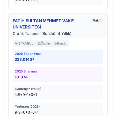
FATİH SULTAN MEHMET VAKIF
Vakıf
ÜNİVERSİTESİ
Grafik Tasarımı (Burslu) (4 Yıllık)
İSTANBUL
Örgün
Burslu
2025
Taban Puan
333.01407
2025
Sıralama
181074
Kontenjan (
2025
)
8+0+1+0+1
Yerleşen (
2025
)
9(8+0+0+0+1)