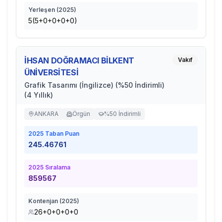
Yerleşen (
2025
)
5(5+0+0+0+0)
İHSAN DOĞRAMACI BİLKENT
Vakıf
ÜNİVERSİTESİ
Grafik Tasarımı (İngilizce) (%50 İndirimli)
(4 Yıllık)
ANKARA
Örgün
%50 İndirimli
2025
Taban Puan
245.46761
2025
Sıralama
859567
Kontenjan (
2025
)
26+0+0+0+0