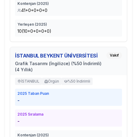
Kontenjan (
2025
)
41+0+0+0+0
Yerleşen (
2025
)
10(10+0+0+0+0)
İSTANBUL BEYKENT ÜNİVERSİTESİ
Vakıf
Grafik Tasarımı (İngilizce) (%50 İndirimli)
(4 Yıllık)
İSTANBUL
Örgün
%50 İndirimli
2025
Taban Puan
-
2025
Sıralama
-
Kontenjan (
2025
)