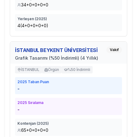
34+0+0+0+0
Yerleşen (
2025
)
4(4+0+0+0+0)
İSTANBUL BEYKENT ÜNİVERSİTESİ
Vakıf
Grafik Tasarımı (%50 İndirimli) (4 Yıllık)
İSTANBUL
Örgün
%50 İndirimli
2025
Taban Puan
-
2025
Sıralama
-
Kontenjan (
2025
)
65+0+0+0+0