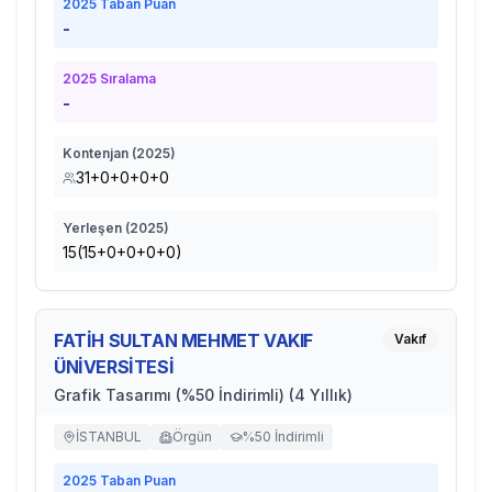
2025
Taban Puan
-
2025
Sıralama
-
Kontenjan (
2025
)
31+0+0+0+0
Yerleşen (
2025
)
15(15+0+0+0+0)
FATİH SULTAN MEHMET VAKIF
Vakıf
ÜNİVERSİTESİ
Grafik Tasarımı (%50 İndirimli) (4 Yıllık)
İSTANBUL
Örgün
%50 İndirimli
2025
Taban Puan