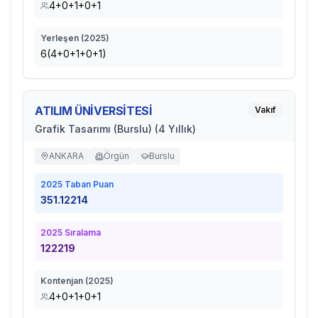
4+0+1+0+1
Yerleşen (
2025
)
6(4+0+1+0+1)
ATILIM ÜNİVERSİTESİ
Vakıf
Grafik Tasarımı (Burslu) (4 Yıllık)
ANKARA
Örgün
Burslu
2025
Taban Puan
351.12214
2025
Sıralama
122219
Kontenjan (
2025
)
4+0+1+0+1