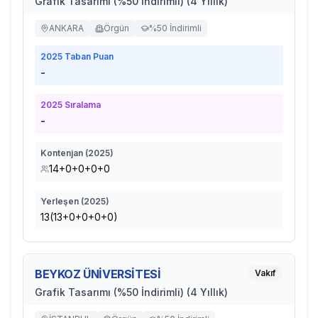
Grafik Tasarımı (%50 İndirimli) (4 Yıllık)
ANKARA
Örgün
%50 İndirimli
2025
Taban Puan
-
2025
Sıralama
-
Kontenjan (
2025
)
14+0+0+0+0
Yerleşen (
2025
)
13(13+0+0+0+0)
BEYKOZ ÜNİVERSİTESİ
Vakıf
Grafik Tasarımı (%50 İndirimli) (4 Yıllık)