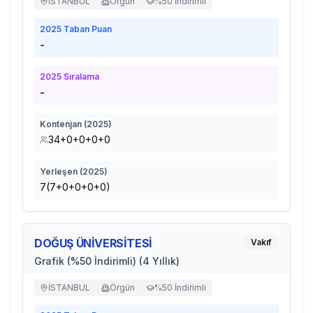
İSTANBUL
Örgün
%50 İndirimli
2025
Taban Puan
-
2025
Sıralama
-
Kontenjan (
2025
)
34+0+0+0+0
Yerleşen (
2025
)
7(7+0+0+0+0)
DOĞUŞ ÜNİVERSİTESİ
Vakıf
Grafik (%50 İndirimli) (4 Yıllık)
İSTANBUL
Örgün
%50 İndirimli