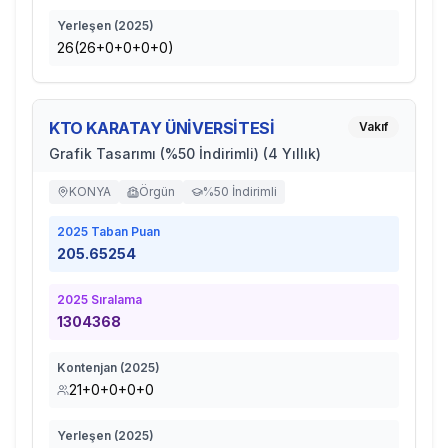
Yerleşen (
2025
)
26(26+0+0+0+0)
KTO KARATAY ÜNİVERSİTESİ
Vakıf
Grafik Tasarımı (%50 İndirimli) (4 Yıllık)
KONYA
Örgün
%50 İndirimli
2025
Taban Puan
205.65254
2025
Sıralama
1304368
Kontenjan (
2025
)
21+0+0+0+0
Yerleşen (
2025
)