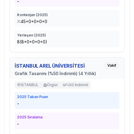
-
Kontenjan (
2025
)
45+0+0+0+0
Yerleşen (
2025
)
8(8+0+0+0+0)
İSTANBUL AREL ÜNİVERSİTESİ
Vakıf
Grafik Tasarımı (%50 İndirimli) (4 Yıllık)
İSTANBUL
Örgün
%50 İndirimli
2025
Taban Puan
-
2025
Sıralama
-