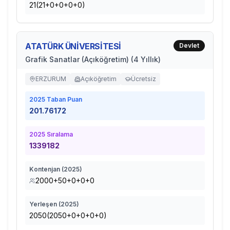
21(21+0+0+0+0)
ATATÜRK ÜNİVERSİTESİ
Devlet
Grafik Sanatlar (Açıköğretim) (4 Yıllık)
ERZURUM
Açıköğretim
Ücretsiz
2025
Taban Puan
201.76172
2025
Sıralama
1339182
Kontenjan (
2025
)
2000+50+0+0+0
Yerleşen (
2025
)
2050(2050+0+0+0+0)