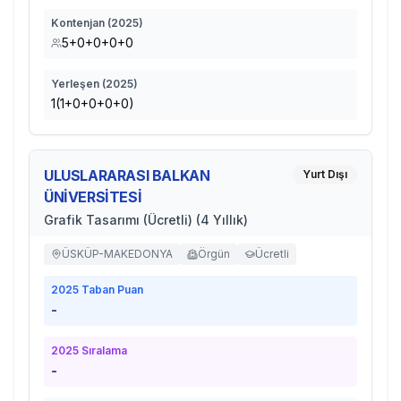
Kontenjan (
2025
)
5+0+0+0+0
Yerleşen (
2025
)
1(1+0+0+0+0)
ULUSLARARASI BALKAN
Yurt Dışı
ÜNİVERSİTESİ
Grafik Tasarımı (Ücretli) (4 Yıllık)
ÜSKÜP-MAKEDONYA
Örgün
Ücretli
2025
Taban Puan
-
2025
Sıralama
-