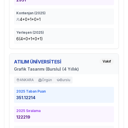
Kontenjan (
2025
)
4+0+1+0+1
Yerleşen (
2025
)
6(4+0+1+0+1)
ATILIM ÜNİVERSİTESİ
Vakıf
Grafik Tasarımı (Burslu) (4 Yıllık)
ANKARA
Örgün
Burslu
2025
Taban Puan
351.12214
2025
Sıralama
122219