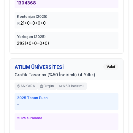
1304368
Kontenjan (
2025
)
21+0+0+0+0
Yerleşen (
2025
)
21(21+0+0+0+0)
ATILIM ÜNİVERSİTESİ
Vakıf
Grafik Tasarımı (%50 İndirimli) (4 Yıllık)
ANKARA
Örgün
%50 İndirimli
2025
Taban Puan
-
2025
Sıralama
-