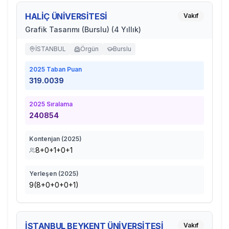
HALİÇ ÜNİVERSİTESİ
Vakıf
Grafik Tasarımı (Burslu) (4 Yıllık)
İSTANBUL
Örgün
Burslu
2025
Taban Puan
319.0039
2025
Sıralama
240854
Kontenjan (
2025
)
8+0+1+0+1
Yerleşen (
2025
)
9(8+0+0+0+1)
İSTANBUL BEYKENT ÜNİVERSİTESİ
Vakıf