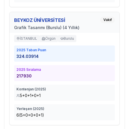
BEYKOZ ÜNİVERSİTESİ
Vakıf
Grafik Tasarımı (Burslu) (4 Yıllık)
İSTANBUL
Örgün
Burslu
2025
Taban Puan
324.03914
2025
Sıralama
217930
Kontenjan (
2025
)
5+0+1+0+1
Yerleşen (
2025
)
6(5+0+0+0+1)