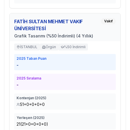
FATİH SULTAN MEHMET VAKIF
Vakıf
ÜNİVERSİTESİ
Grafik Tasarımı (%50 İndirimli) (4 Yıllık)
İSTANBUL
Örgün
%50 İndirimli
2025
Taban Puan
-
2025
Sıralama
-
Kontenjan (
2025
)
51+0+0+0+0
Yerleşen (
2025
)
21(21+0+0+0+0)