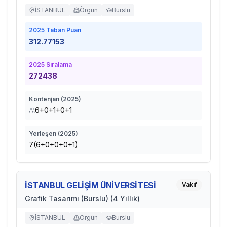
İSTANBUL
Örgün
Burslu
2025
Taban Puan
312.77153
2025
Sıralama
272438
Kontenjan (
2025
)
6+0+1+0+1
Yerleşen (
2025
)
7(6+0+0+0+1)
İSTANBUL GELİŞİM ÜNİVERSİTESİ
Vakıf
Grafik Tasarımı (Burslu) (4 Yıllık)
İSTANBUL
Örgün
Burslu