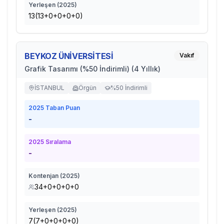
Yerleşen (
2025
)
13(13+0+0+0+0)
BEYKOZ ÜNİVERSİTESİ
Vakıf
Grafik Tasarımı (%50 İndirimli) (4 Yıllık)
İSTANBUL
Örgün
%50 İndirimli
2025
Taban Puan
-
2025
Sıralama
-
Kontenjan (
2025
)
34+0+0+0+0
Yerleşen (
2025
)
7(7+0+0+0+0)