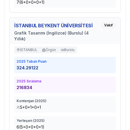
7(6+0+0+0+1)
İSTANBUL BEYKENT ÜNİVERSİTESİ
Vakıf
Grafik Tasarımı (İngilizce) (Burslu) (4
Yıllık)
İSTANBUL
Örgün
Burslu
2025
Taban Puan
324.29122
2025
Sıralama
216834
Kontenjan (
2025
)
5+0+1+0+1
Yerleşen (
2025
)
6(5+0+0+0+1)