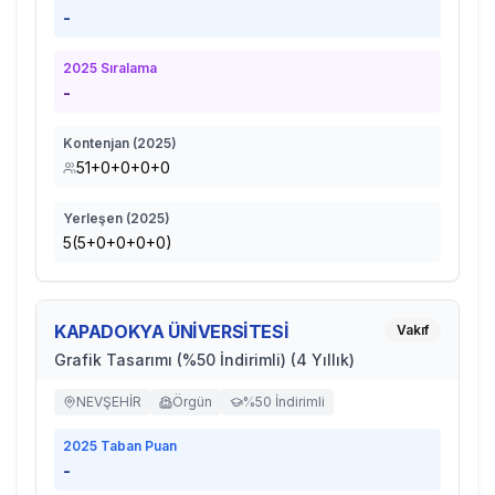
-
2025
Sıralama
-
Kontenjan (
2025
)
51+0+0+0+0
Yerleşen (
2025
)
5(5+0+0+0+0)
KAPADOKYA ÜNİVERSİTESİ
Vakıf
Grafik Tasarımı (%50 İndirimli) (4 Yıllık)
NEVŞEHİR
Örgün
%50 İndirimli
2025
Taban Puan
-