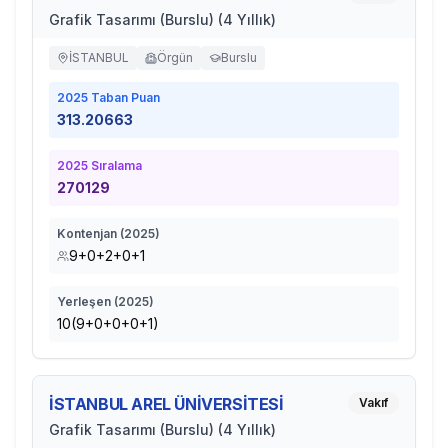
Grafik Tasarımı (Burslu) (4 Yıllık)
İSTANBUL
Örgün
Burslu
2025
Taban Puan
313.20663
2025
Sıralama
270129
Kontenjan (
2025
)
9+0+2+0+1
Yerleşen (
2025
)
10(9+0+0+0+1)
İSTANBUL AREL ÜNİVERSİTESİ
Vakıf
Grafik Tasarımı (Burslu) (4 Yıllık)