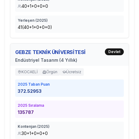
40+1+0+0+0
Yerleşen (
2025
)
41(40+1+0+0+0)
GEBZE TEKNİK ÜNİVERSİTESİ
Devlet
Endüstriyel Tasarım (4 Yıllık)
KOCAELİ
Örgün
Ücretsiz
2025
Taban Puan
372.52953
2025
Sıralama
135787
Kontenjan (
2025
)
30+1+0+0+0