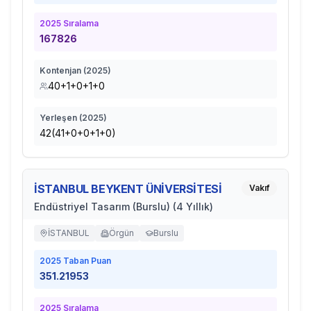
2025
Sıralama
167826
Kontenjan (
2025
)
40+1+0+1+0
Yerleşen (
2025
)
42(41+0+0+1+0)
İSTANBUL BEYKENT ÜNİVERSİTESİ
Vakıf
Endüstriyel Tasarım (Burslu) (4 Yıllık)
İSTANBUL
Örgün
Burslu
2025
Taban Puan
351.21953
2025
Sıralama