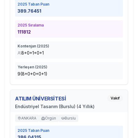
2025
Taban Puan
389.76451
2025
Sıralama
111812
Kontenjan (
2025
)
8+0+1+0+1
Yerleşen (
2025
)
9(8+0+0+0+1)
ATILIM ÜNİVERSİTESİ
Vakıf
Endüstriyel Tasarım (Burslu) (4 Yıllık)
ANKARA
Örgün
Burslu
2025
Taban Puan
386.04315