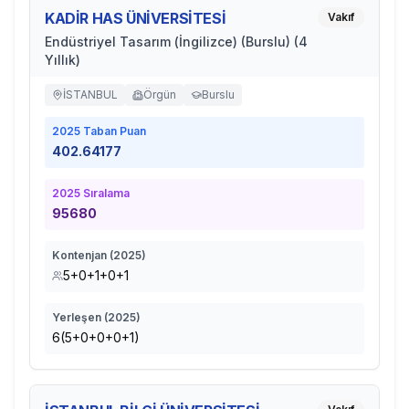
KADİR HAS ÜNİVERSİTESİ
Vakıf
Endüstriyel Tasarım (İngilizce) (Burslu) (4
Yıllık)
İSTANBUL
Örgün
Burslu
2025
Taban Puan
402.64177
2025
Sıralama
95680
Kontenjan (
2025
)
5+0+1+0+1
Yerleşen (
2025
)
6(5+0+0+0+1)