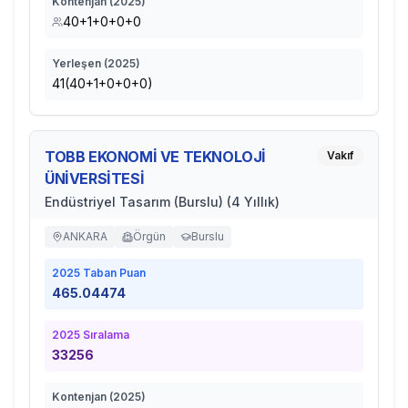
Kontenjan (
2025
)
40+1+0+0+0
Yerleşen (
2025
)
41(40+1+0+0+0)
TOBB EKONOMİ VE TEKNOLOJİ
Vakıf
ÜNİVERSİTESİ
Endüstriyel Tasarım (Burslu) (4 Yıllık)
ANKARA
Örgün
Burslu
2025
Taban Puan
465.04474
2025
Sıralama
33256
Kontenjan (
2025
)