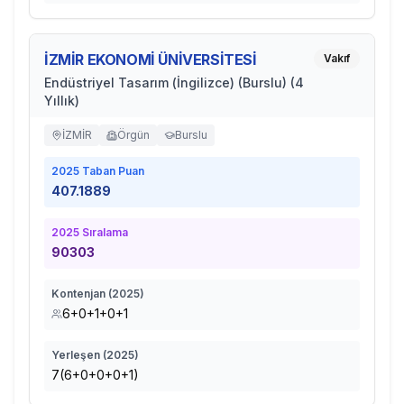
İZMİR EKONOMİ ÜNİVERSİTESİ
Vakıf
Endüstriyel Tasarım (İngilizce) (Burslu) (4
Yıllık)
İZMİR
Örgün
Burslu
2025
Taban Puan
407.1889
2025
Sıralama
90303
Kontenjan (
2025
)
6+0+1+0+1
Yerleşen (
2025
)
7(6+0+0+0+1)