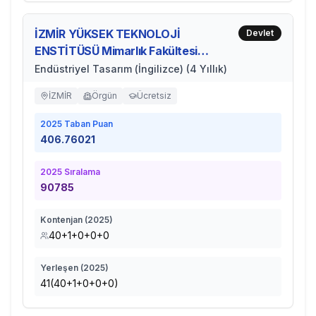
İZMİR YÜKSEK TEKNOLOJİ
Devlet
ENSTİTÜSÜ Mimarlık Fakültesi
Akademik Kadro
Endüstriyel Tasarım (İngilizce) (4 Yıllık)
İZMİR
Örgün
Ücretsiz
2025
Taban Puan
406.76021
2025
Sıralama
90785
Kontenjan (
2025
)
40+1+0+0+0
Yerleşen (
2025
)
41(40+1+0+0+0)