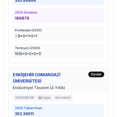
353.89854
2025
Sıralama
166879
Kontenjan (
2025
)
9+0+1+0+1
Yerleşen (
2025
)
10(9+0+0+0+1)
ESKİŞEHİR OSMANGAZİ
Devlet
ÜNİVERSİTESİ
Endüstriyel Tasarım (4 Yıllık)
ESKİŞEHİR
Örgün
Ücretsiz
2025
Taban Puan
353.38611