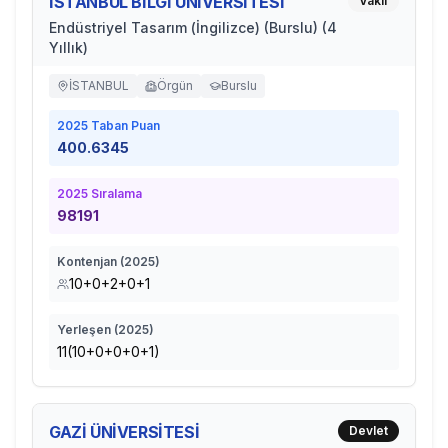
İSTANBUL BİLGİ ÜNİVERSİTESİ
Vakıf
Endüstriyel Tasarım (İngilizce) (Burslu) (4
Yıllık)
İSTANBUL
Örgün
Burslu
2025
Taban Puan
400.6345
2025
Sıralama
98191
Kontenjan (
2025
)
10+0+2+0+1
Yerleşen (
2025
)
11(10+0+0+0+1)
GAZİ ÜNİVERSİTESİ
Devlet