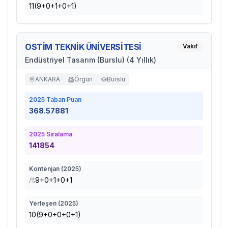
11(9+0+1+0+1)
OSTİM TEKNİK ÜNİVERSİTESİ
Vakıf
Endüstriyel Tasarım (Burslu) (4 Yıllık)
ANKARA
Örgün
Burslu
2025
Taban Puan
368.57881
2025
Sıralama
141854
Kontenjan (
2025
)
9+0+1+0+1
Yerleşen (
2025
)
10(9+0+0+0+1)