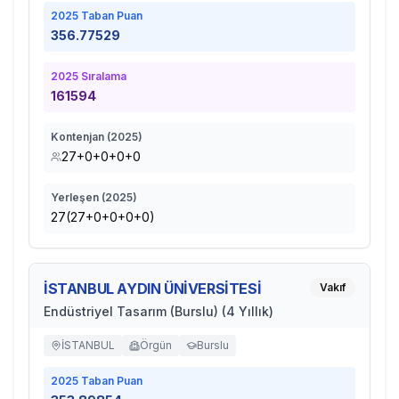
2025
Taban Puan
356.77529
2025
Sıralama
161594
Kontenjan (
2025
)
27+0+0+0+0
Yerleşen (
2025
)
27(27+0+0+0+0)
İSTANBUL AYDIN ÜNİVERSİTESİ
Vakıf
Endüstriyel Tasarım (Burslu) (4 Yıllık)
İSTANBUL
Örgün
Burslu
2025
Taban Puan