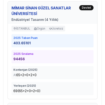
MİMAR SİNAN GÜZEL SANATLAR
Devlet
ÜNİVERSİTESİ
Endüstriyel Tasarım (4 Yıllık)
İSTANBUL
Örgün
Ücretsiz
2025
Taban Puan
403.65101
2025
Sıralama
94456
Kontenjan (
2025
)
65+2+0+2+0
Yerleşen (
2025
)
69(65+2+0+2+0)