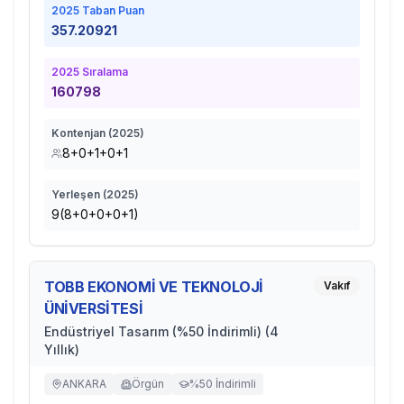
2025
Taban Puan
357.20921
2025
Sıralama
160798
Kontenjan (
2025
)
8+0+1+0+1
Yerleşen (
2025
)
9(8+0+0+0+1)
TOBB EKONOMİ VE TEKNOLOJİ
Vakıf
ÜNİVERSİTESİ
Endüstriyel Tasarım (%50 İndirimli) (4
Yıllık)
ANKARA
Örgün
%50 İndirimli