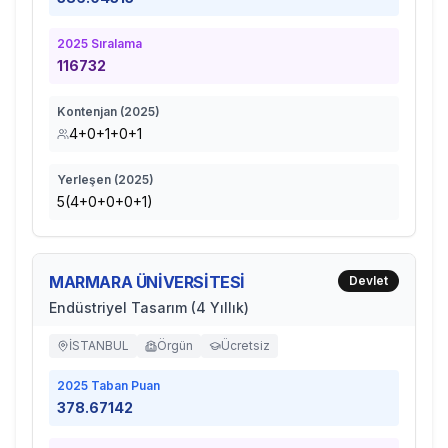
2025
Sıralama
116732
Kontenjan (
2025
)
4+0+1+0+1
Yerleşen (
2025
)
5(4+0+0+0+1)
MARMARA ÜNİVERSİTESİ
Devlet
Endüstriyel Tasarım (4 Yıllık)
İSTANBUL
Örgün
Ücretsiz
2025
Taban Puan
378.67142