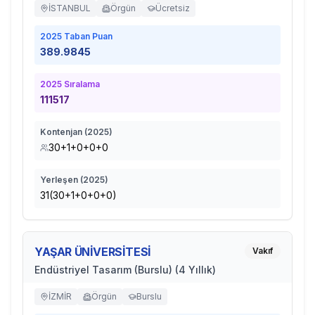
İSTANBUL
Örgün
Ücretsiz
2025
Taban Puan
389.9845
2025
Sıralama
111517
Kontenjan (
2025
)
30+1+0+0+0
Yerleşen (
2025
)
31(30+1+0+0+0)
YAŞAR ÜNİVERSİTESİ
Vakıf
Endüstriyel Tasarım (Burslu) (4 Yıllık)
İZMİR
Örgün
Burslu