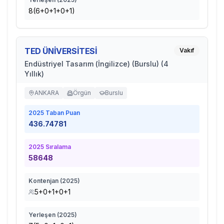
8(6+0+1+0+1)
TED ÜNİVERSİTESİ
Vakıf
Endüstriyel Tasarım (İngilizce) (Burslu) (4
Yıllık)
ANKARA
Örgün
Burslu
2025
Taban Puan
436.74781
2025
Sıralama
58648
Kontenjan (
2025
)
5+0+1+0+1
Yerleşen (
2025
)