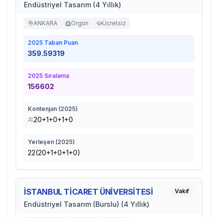
Endüstriyel Tasarım (4 Yıllık)
ANKARA
Örgün
Ücretsiz
2025
Taban Puan
359.59319
2025
Sıralama
156602
Kontenjan (
2025
)
20+1+0+1+0
Yerleşen (
2025
)
22(20+1+0+1+0)
İSTANBUL TİCARET ÜNİVERSİTESİ
Vakıf
Endüstriyel Tasarım (Burslu) (4 Yıllık)