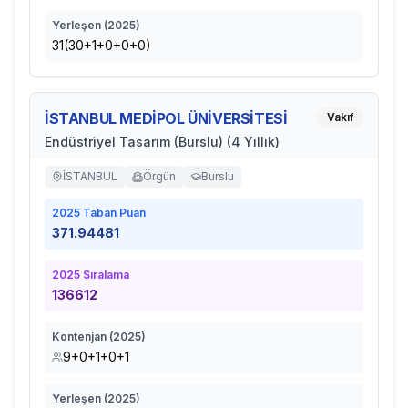
Yerleşen (
2025
)
31(30+1+0+0+0)
İSTANBUL MEDİPOL ÜNİVERSİTESİ
Vakıf
Endüstriyel Tasarım (Burslu) (4 Yıllık)
İSTANBUL
Örgün
Burslu
2025
Taban Puan
371.94481
2025
Sıralama
136612
Kontenjan (
2025
)
9+0+1+0+1
Yerleşen (
2025
)