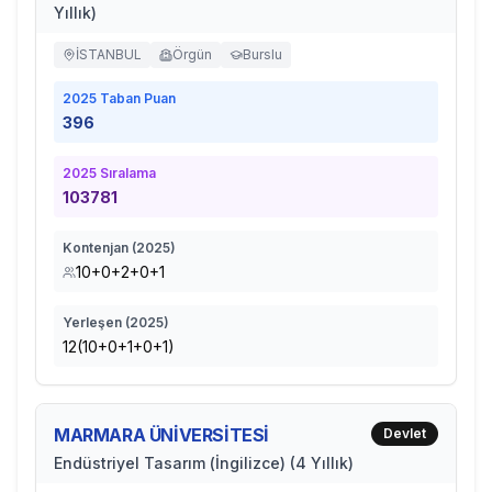
Yıllık)
İSTANBUL
Örgün
Burslu
2025
Taban Puan
396
2025
Sıralama
103781
Kontenjan (
2025
)
10+0+2+0+1
Yerleşen (
2025
)
12(10+0+1+0+1)
MARMARA ÜNİVERSİTESİ
Devlet
Endüstriyel Tasarım (İngilizce) (4 Yıllık)