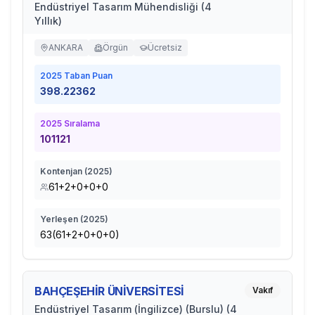
Endüstriyel Tasarım Mühendisliği (4
Yıllık)
ANKARA
Örgün
Ücretsiz
2025
Taban Puan
398.22362
2025
Sıralama
101121
Kontenjan (
2025
)
61+2+0+0+0
Yerleşen (
2025
)
63(61+2+0+0+0)
BAHÇEŞEHİR ÜNİVERSİTESİ
Vakıf
Endüstriyel Tasarım (İngilizce) (Burslu) (4