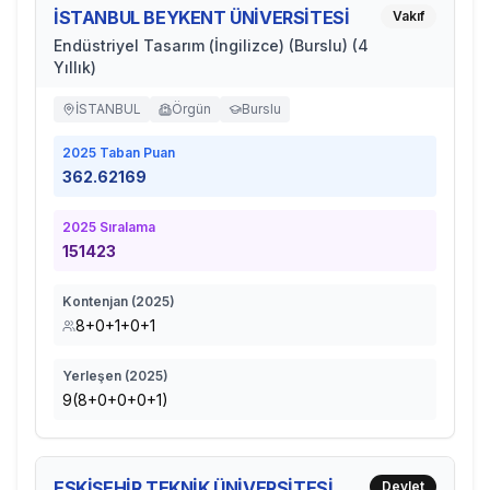
İSTANBUL BEYKENT ÜNİVERSİTESİ
Vakıf
Endüstriyel Tasarım (İngilizce) (Burslu) (4
Yıllık)
İSTANBUL
Örgün
Burslu
2025
Taban Puan
362.62169
2025
Sıralama
151423
Kontenjan (
2025
)
8+0+1+0+1
Yerleşen (
2025
)
9(8+0+0+0+1)
ESKİŞEHİR TEKNİK ÜNİVERSİTESİ
Devlet