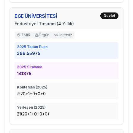
EGE ÜNİVERSİTESİ
Devlet
Endüstriyel Tasarım (4 Yıllık)
İZMİR
Örgün
Ücretsiz
2025
Taban Puan
368.55975
2025
Sıralama
141875
Kontenjan (
2025
)
20+1+0+0+0
Yerleşen (
2025
)
21(20+1+0+0+0)