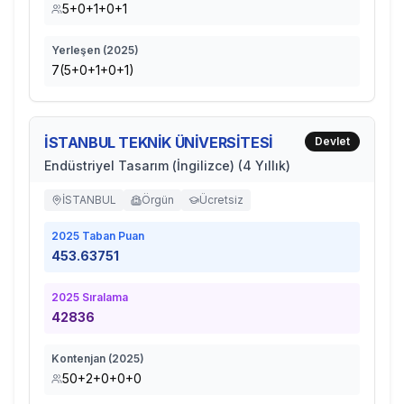
5+0+1+0+1
Yerleşen (
2025
)
7(5+0+1+0+1)
İSTANBUL TEKNİK ÜNİVERSİTESİ
Devlet
Endüstriyel Tasarım (İngilizce) (4 Yıllık)
İSTANBUL
Örgün
Ücretsiz
2025
Taban Puan
453.63751
2025
Sıralama
42836
Kontenjan (
2025
)
50+2+0+0+0