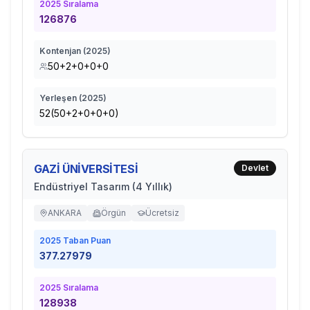
2025
Sıralama
126876
Kontenjan (
2025
)
50+2+0+0+0
Yerleşen (
2025
)
52(50+2+0+0+0)
GAZİ ÜNİVERSİTESİ
Devlet
Endüstriyel Tasarım (4 Yıllık)
ANKARA
Örgün
Ücretsiz
2025
Taban Puan
377.27979
2025
Sıralama
128938