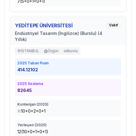
7(5+0+1+0+1)
YEDİTEPE ÜNİVERSİTESİ
Vakıf
Endüstriyel Tasarım (İngilizce) (Burslu) (4
Yıllık)
İSTANBUL
Örgün
Burslu
2025
Taban Puan
414.12102
2025
Sıralama
82645
Kontenjan (
2025
)
10+0+2+0+1
Yerleşen (
2025
)
12(10+0+1+0+1)