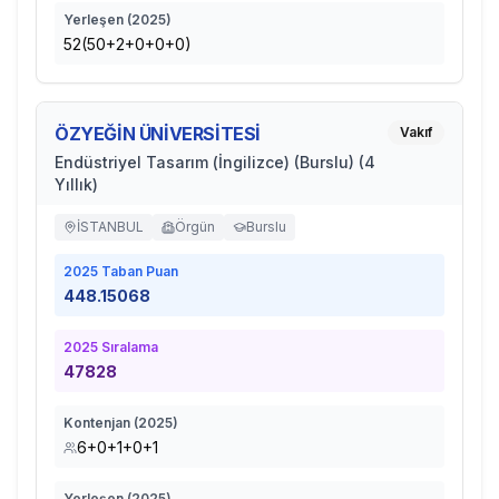
Yerleşen (
2025
)
52(50+2+0+0+0)
ÖZYEĞİN ÜNİVERSİTESİ
Vakıf
Endüstriyel Tasarım (İngilizce) (Burslu) (4
Yıllık)
İSTANBUL
Örgün
Burslu
2025
Taban Puan
448.15068
2025
Sıralama
47828
Kontenjan (
2025
)
6+0+1+0+1
Yerleşen (
2025
)