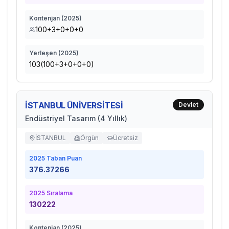
Kontenjan (
2025
)
100+3+0+0+0
Yerleşen (
2025
)
103(100+3+0+0+0)
İSTANBUL ÜNİVERSİTESİ
Devlet
Endüstriyel Tasarım (4 Yıllık)
İSTANBUL
Örgün
Ücretsiz
2025
Taban Puan
376.37266
2025
Sıralama
130222
Kontenjan (
2025
)