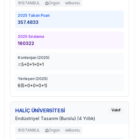
İSTANBUL
Örgün
Burslu
2025
Taban Puan
357.4833
2025
Sıralama
160322
Kontenjan (
2025
)
5+0+1+0+1
Yerleşen (
2025
)
6(5+0+0+0+1)
HALİÇ ÜNİVERSİTESİ
Vakıf
Endüstriyel Tasarım (Burslu) (4 Yıllık)
İSTANBUL
Örgün
Burslu