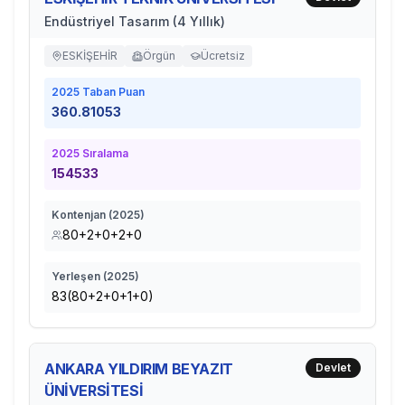
Endüstriyel Tasarım (4 Yıllık)
ESKİŞEHİR
Örgün
Ücretsiz
2025
Taban Puan
360.81053
2025
Sıralama
154533
Kontenjan (
2025
)
80+2+0+2+0
Yerleşen (
2025
)
83(80+2+0+1+0)
ANKARA YILDIRIM BEYAZIT
Devlet
ÜNİVERSİTESİ