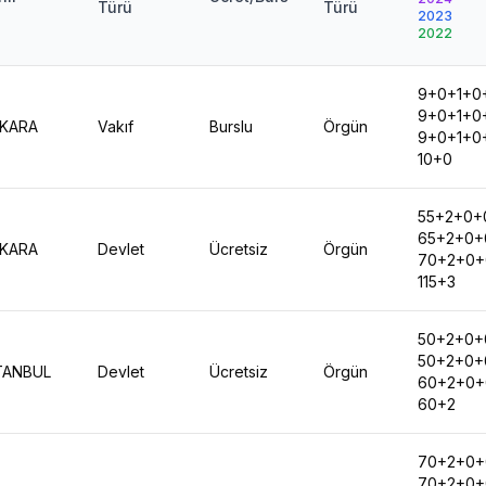
Türü
Türü
2023
2022
9+0+1+0
9+0+1+0
KARA
Vakıf
Burslu
Örgün
9+0+1+0
10+0
55+2+0+
65+2+0+
KARA
Devlet
Ücretsiz
Örgün
70+2+0+
115+3
50+2+0+
50+2+0+
TANBUL
Devlet
Ücretsiz
Örgün
60+2+0+
60+2
70+2+0+
70+2+0+