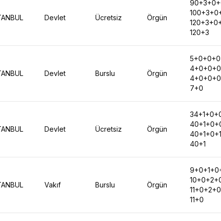
90+3+0+
100+3+0
TANBUL
Devlet
Ücretsiz
Örgün
120+3+0
120+3
5+0+0+0
4+0+0+0
TANBUL
Devlet
Burslu
Örgün
4+0+0+0
7+0
34+1+0+
40+1+0+
TANBUL
Devlet
Ücretsiz
Örgün
40+1+0+
40+1
9+0+1+0
10+0+2+
TANBUL
Vakıf
Burslu
Örgün
11+0+2+0
11+0