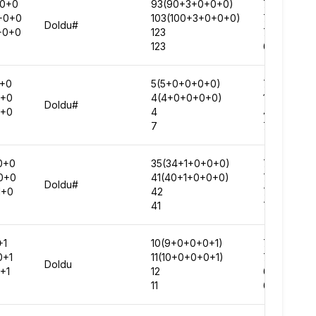
0+0
93(90+3+0+0+0)
70004
+0+0
103(100+3+0+0+0)
74762
Doldu#
+0+0
123
70893
123
69968
+0
5(5+0+0+0+0)
70121
+0
4(4+0+0+0+0)
109811
Doldu#
+0
4
45444
7
77591
0+0
35(34+1+0+0+0)
70625
0+0
41(40+1+0+0+0)
73496
Doldu#
1+0
42
70499
41
70095
+1
10(9+0+0+0+1)
71904
0+1
11(10+0+0+0+1)
73749
Doldu
+1
12
68051
11
65711