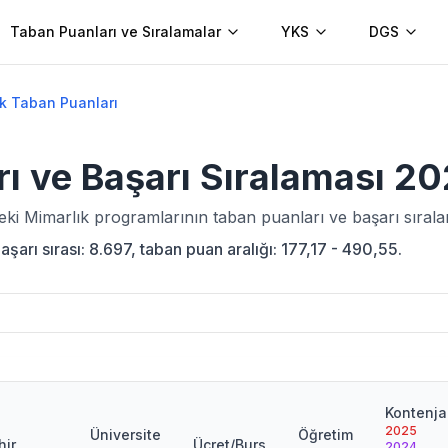
Taban Puanları ve Sıralamalar
YKS
DGS
k Taban Puanları
ı ve Başarı Sıralaması
20
deki
Mimarlık
programlarının taban puanları ve başarı sırala
arı sırası: 8.697, taban puan aralığı: 177,17 - 490,55.
Kontenj
2025
Üniversite
Öğretim
hir
Ücret/Burs
2024