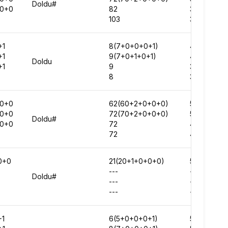
Doldu#
0+0
82
38881
103
39874
+1
8(7+0+0+0+1)
45204
+1
9(7+0+1+0+1)
45605
Doldu
+1
9
34210
8
37138
0+0
62(60+2+0+0+0)
52481
0+0
72(70+2+0+0+0)
52472
Doldu#
0+0
72
49604
72
47436
0+0
21(20+1+0+0+0)
59128
---
-
Doldu#
---
-
---
-
+1
6(5+0+0+0+1)
59274