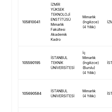
İZMİR
YÜKSEK
TEKNOLOJİ
Mimarlık
ENSTİTÜSÜ
105810041
(İngilizce)
İZ
Mimarlık
(4 Yıllık)
Fakültesi
Akademik
Kadro
İç
İSTANBUL
Mimarlık
105590195
TEKNİK
(İngilizce)
İS
ÜNİVERSİTESİ
(Burslu)
(4 Yıllık)
İSTANBUL
Mimarlık
105690584
İS
ÜNİVERSİTESİ
(4 Yıllık)