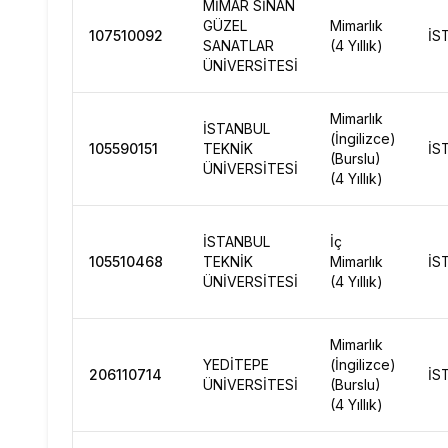
MİMAR SİNAN
GÜZEL
Mimarlık
107510092
İS
SANATLAR
(4 Yıllık)
ÜNİVERSİTESİ
Mimarlık
İSTANBUL
(İngilizce)
105590151
TEKNİK
İS
(Burslu)
ÜNİVERSİTESİ
(4 Yıllık)
İSTANBUL
İç
105510468
TEKNİK
Mimarlık
İS
ÜNİVERSİTESİ
(4 Yıllık)
Mimarlık
YEDİTEPE
(İngilizce)
206110714
İS
ÜNİVERSİTESİ
(Burslu)
(4 Yıllık)