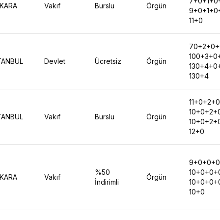
7+0+1+0
KARA
Vakıf
Burslu
Örgün
9+0+1+0
11+0
70+2+0+
100+3+0
TANBUL
Devlet
Ücretsiz
Örgün
130+4+0
130+4
11+0+2+0
10+0+2+
TANBUL
Vakıf
Burslu
Örgün
10+0+2+
12+0
9+0+0+0
%50
10+0+0+
KARA
Vakıf
Örgün
İndirimli
10+0+0+
10+0