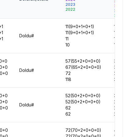
2025
2023
2024
2022
2023
2022
+1
11(9+0+1+0+1)
15834
+1
11(9+0+1+0+1)
12900
Doldu#
+1
11
12057
10
13251
0+0
57(55+2+0+0+0)
33014
0+0
67(65+2+0+0+0)
32334
Doldu#
0+0
72
29815
118
33310
0+0
52(50+2+0+0+0)
35613
0+0
52(50+2+0+0+0)
29883
Doldu#
0+0
62
28632
62
27349
0+0
72(70+2+0+0+0)
41779
0+0
72(70+2+0+0+0)
39986