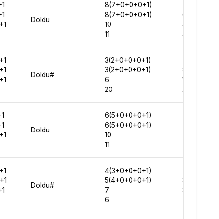
+1
8(7+0+0+0+1)
73857
+1
8(7+0+0+0+1)
64525
Doldu
+1
10
42981
11
48935
+1
3(2+0+0+0+1)
75067
+1
3(2+0+0+0+1)
87864
Doldu#
+1
6
120415
20
224164
+1
6(5+0+0+0+1)
76524
+1
6(5+0+0+0+1)
79834
Doldu
+1
10
77412
11
72641
+1
4(3+0+0+0+1)
78730
+1
5(4+0+0+0+1)
81182
Doldu#
+1
7
82322
6
71995