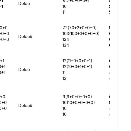
+1
8(7+0+0+0+1)
55330
Doldu
+1
10
50227
11
58762
0+0
72(70+2+0+0+0)
59778
+0+0
103(100+3+0+0+0)
63663
Doldu#
+0+0
134
63449
134
64251
+1
12(11+0+0+0+1)
62341
0+1
12(10+0+1+0+1)
60191
Doldu
0+1
11
43602
12
48864
+0
9(9+0+0+0+0)
63897
0+0
10(10+0+0+0+0)
51113
Doldu#
0+0
10
46161
10
43774