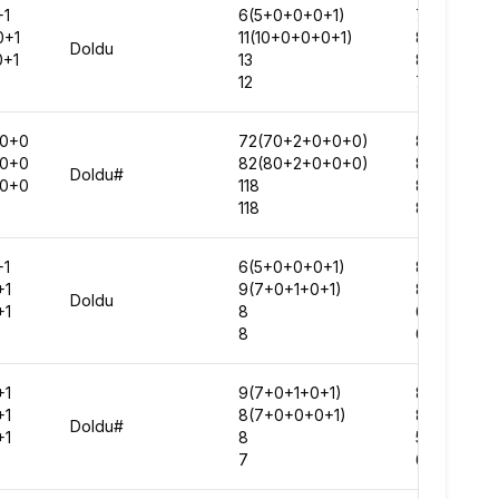
+1
6(5+0+0+0+1)
79739
0+1
11(10+0+0+0+1)
88678
Doldu
0+1
13
82035
12
70544
0+0
72(70+2+0+0+0)
80020
0+0
82(80+2+0+0+0)
85903
Doldu#
+0+0
118
86034
118
85523
+1
6(5+0+0+0+1)
81217
+1
9(7+0+1+0+1)
81169
Doldu
+1
8
60660
8
69974
+1
9(7+0+1+0+1)
82398
+1
8(7+0+0+0+1)
85573
Doldu#
+1
8
59457
7
64887