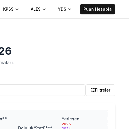
KPSS
ALES
YDS
Puan Hesapla
26
maları.
Filtreler
Taban
an**
Yerleşen
Başarı
2025
Sırası
Doluluk/Statü***
2024