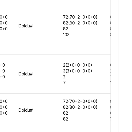
0+0
72(70+2+0+0+0)
82599
0+0
82(80+2+0+0+0)
81622
Doldu#
0+0
82
82020
103
86668
+0
2(2+0+0+0+0)
83010
+0
3(3+0+0+0+0)
207079
Doldu#
+0
2
79527
7
159231
0+0
72(70+2+0+0+0)
86921
0+0
82(80+2+0+0+0)
89199
Doldu#
0+0
82
82297
82
78929