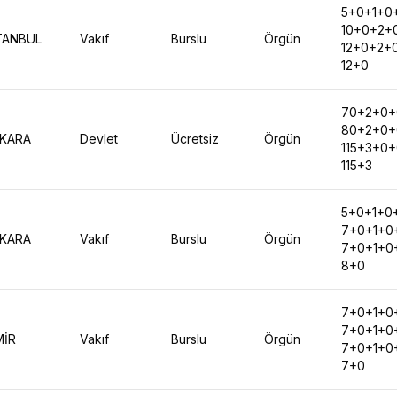
5+0+1+0
10+0+2+
TANBUL
Vakıf
Burslu
Örgün
12+0+2+
12+0
70+2+0+
80+2+0+
KARA
Devlet
Ücretsiz
Örgün
115+3+0
115+3
5+0+1+0
7+0+1+0
KARA
Vakıf
Burslu
Örgün
7+0+1+0
8+0
7+0+1+0
7+0+1+0
MİR
Vakıf
Burslu
Örgün
7+0+1+0
7+0