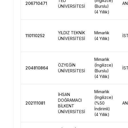
TED
(İngilizce)
206710471
AN
ÜNİVERSİTESİ
(Burslu)
(4 Yıllık)
YILDIZ TEKNİK
Mimarlık
110110252
İS
ÜNİVERSİTESİ
(4 Yıllık)
Mimarlık
ÖZYEĞİN
(İngilizce)
204810864
İS
ÜNİVERSİTESİ
(Burslu)
(4 Yıllık)
Mimarlık
İHSAN
(İngilizce)
DOĞRAMACI
202111081
(%50
AN
BİLKENT
İndirimli)
ÜNİVERSİTESİ
(4 Yıllık)