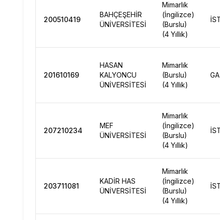
Mimarlık
BAHÇEŞEHİR
(İngilizce)
200510419
İS
ÜNİVERSİTESİ
(Burslu)
(4 Yıllık)
HASAN
Mimarlık
201610169
KALYONCU
(Burslu)
GA
ÜNİVERSİTESİ
(4 Yıllık)
Mimarlık
MEF
(İngilizce)
207210234
İS
ÜNİVERSİTESİ
(Burslu)
(4 Yıllık)
Mimarlık
KADİR HAS
(İngilizce)
203711081
İS
ÜNİVERSİTESİ
(Burslu)
(4 Yıllık)