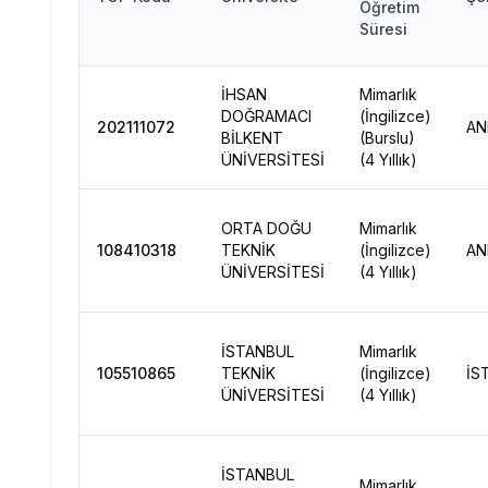
Öğretim
Süresi
İHSAN
Mimarlık
DOĞRAMACI
(İngilizce)
202111072
AN
BİLKENT
(Burslu)
ÜNİVERSİTESİ
(4 Yıllık)
ORTA DOĞU
Mimarlık
108410318
TEKNİK
(İngilizce)
AN
ÜNİVERSİTESİ
(4 Yıllık)
İSTANBUL
Mimarlık
105510865
TEKNİK
(İngilizce)
İS
ÜNİVERSİTESİ
(4 Yıllık)
İSTANBUL
Mimarlık