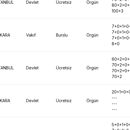
TANBUL
Devlet
Ücretsiz
Örgün
80+2+0+
100+3
7+0+1+0
7+0+1+0
KARA
Vakıf
Burslu
Örgün
7+0+1+0
8+0
60+2+0+
70+2+0+
TANBUL
Devlet
Ücretsiz
Örgün
70+2+0+
70+2
20+1+0+
---
KARA
Devlet
Ücretsiz
Örgün
---
---
5+0+1+0