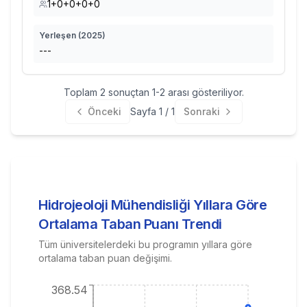
1+0+0+0+0
Yerleşen (
2025
)
---
Toplam
2
sonuçtan
1
-
2
arası gösteriliyor.
Önceki
Sayfa
1
/
1
Sonraki
Hidrojeoloji Mühendisliği
Yıllara Göre
Ortalama Taban Puanı Trendi
Tüm üniversitelerdeki bu programın yıllara göre
ortalama taban puan değişimi.
368.54