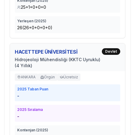
Kontenjan (
2025
)
25+1+0+0+0
Yerleşen (
2025
)
26(26+0+0+0+0)
HACETTEPE ÜNİVERSİTESİ
Devlet
Hidrojeoloji Mühendisliği (KKTC Uyruklu)
(4 Yıllık)
ANKARA
Örgün
Ücretsiz
2025
Taban Puan
-
2025
Sıralama
-
Kontenjan (
2025
)