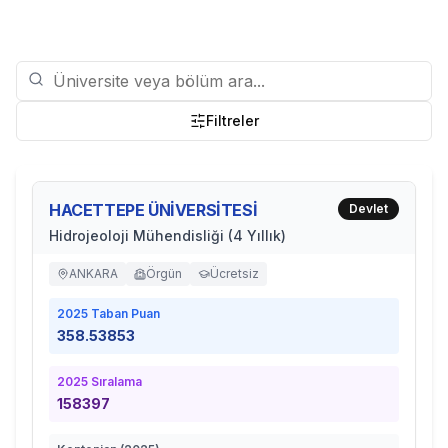
Filtreler
HACETTEPE ÜNİVERSİTESİ
Devlet
Hidrojeoloji Mühendisliği (4 Yıllık)
ANKARA
Örgün
Ücretsiz
2025
Taban Puan
358.53853
2025
Sıralama
158397