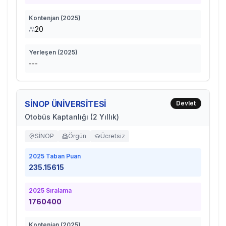
Kontenjan (
2025
)
20
Yerleşen (
2025
)
---
SİNOP ÜNİVERSİTESİ
Devlet
Otobüs Kaptanlığı (2 Yıllık)
SİNOP
Örgün
Ücretsiz
2025
Taban Puan
235.15615
2025
Sıralama
1760400
Kontenjan (
2025
)