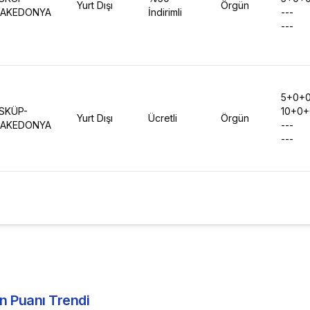
Yurt Dışı
Örgün
AKEDONYA
İndirimli
---
---
5+0+
SKÜP-
10+0
Yurt Dışı
Ücretli
Örgün
AKEDONYA
---
---
n Puanı Trendi