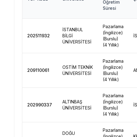
Öğretim
Süresi
Pazarlama
İSTANBUL
(İngilizce)
202511932
BİLGİ
İ
(Burslu)
ÜNİVERSİTESİ
(4 Yıllık)
Pazarlama
OSTİM TEKNİK
(İngilizce)
209110061
A
ÜNİVERSİTESİ
(Burslu)
(4 Yıllık)
Pazarlama
ALTINBAŞ
(İngilizce)
202990337
İ
ÜNİVERSİTESİ
(Burslu)
(4 Yıllık)
Pazarlama
DOĞU
(İngilizce)
K