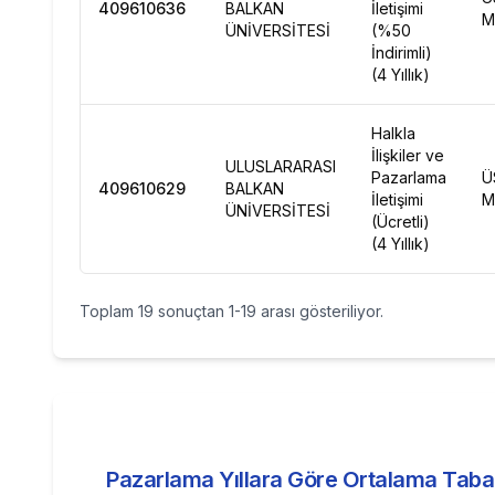
409610636
BALKAN
İletişimi
M
ÜNİVERSİTESİ
(%50
İndirimli)
(4 Yıllık)
Halkla
İlişkiler ve
ULUSLARARASI
Pazarlama
Ü
409610629
BALKAN
İletişimi
M
ÜNİVERSİTESİ
(Ücretli)
(4 Yıllık)
Toplam
19
sonuçtan
1
-
19
arası gösteriliyor.
Pazarlama
Yıllara Göre Ortalama Taba