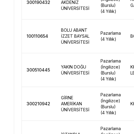
300190432
AKDENİZ
(Burslu)
G
ÜNİVERSİTESİ
(4 Yıllık)
BOLU ABANT
Pazarlama
100110654
İZZET BAYSAL
B
(4 Yıllık)
ÜNİVERSİTESİ
Pazarlama
YAKIN DOĞU
(İngilizce)
K
300510445
ÜNİVERSİTESİ
(Burslu)
L
(4 Yıllık)
Pazarlama
GİRNE
(İngilizce)
300210942
AMERİKAN
K
(Burslu)
ÜNİVERSİTESİ
(4 Yıllık)
Pazarlama