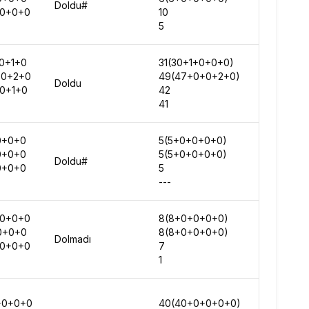
Doldu#
+0+0+0
10
1201984
5
1189862
0+1+0
31(30+1+0+0+0)
824809
+0+2+0
49(47+0+0+2+0)
1067172
Doldu
0+1+0
42
1115607
41
1161166
0+0+0
5(5+0+0+0+0)
1262980
0+0+0
5(5+0+0+0+0)
1393052
Doldu#
0+0+0
5
1430339
---
-
+0+0+0
8(8+0+0+0+0)
-
0+0+0
8(8+0+0+0+0)
1565062
Dolmadı
+0+0+0
7
-
1
-
+0+0+0
40(40+0+0+0+0)
-