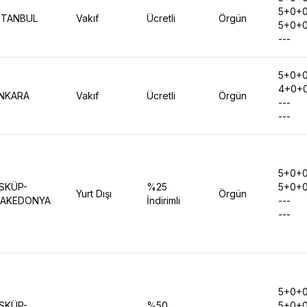
5+0+
STANBUL
Vakıf
Ücretli
Örgün
5+0+
---
5+0+
4+0+
NKARA
Vakıf
Ücretli
Örgün
---
---
5+0+
SKÜP-
%25
5+0+
Yurt Dışı
Örgün
AKEDONYA
İndirimli
---
---
5+0+
SKÜP-
%50
5+0+