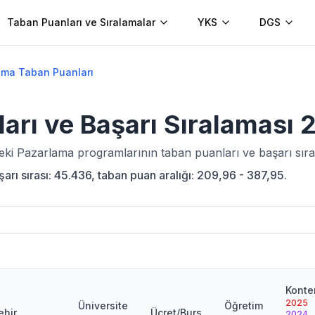
Taban Puanları ve Sıralamalar
YKS
DGS
ama Taban Puanları
arı ve Başarı Sıralaması
deki
Pazarlama
programlarının taban puanları ve başarı sıra
rı sırası: 45.436, taban puan aralığı: 209,96 - 387,95.
Konte
2025
Üniversite
Öğretim
ehir
Ücret/Burs
2024