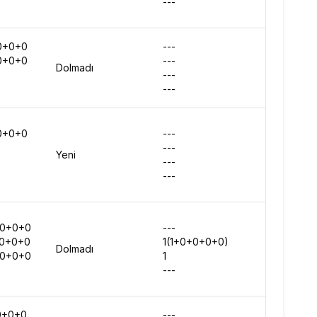
---
-
0+0+0
---
-
0+0+0
---
-
Dolmadı
---
-
---
-
0+0+0
---
-
---
-
Yeni
---
-
---
-
+0+0+0
---
-
+0+0+0
1(1+0+0+0+0)
-
Dolmadı
+0+0+0
1
-
---
-
0+0+0
---
-