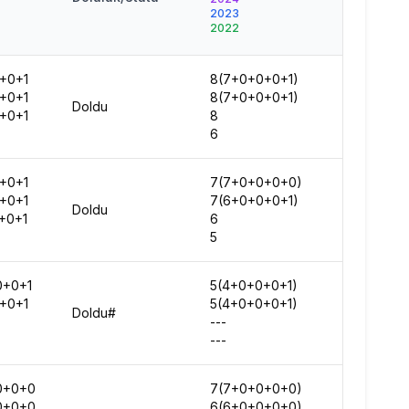
2025
2023
2024
2022
2023
2022
+0+1
8(7+0+0+0+1)
45436
+0+1
8(7+0+0+0+1)
66267
Doldu
+0+1
8
42990
6
65275
+0+1
7(7+0+0+0+0)
201894
+0+1
7(6+0+0+0+1)
249639
Doldu
+0+1
6
263213
5
308456
0+0+1
5(4+0+0+0+1)
215474
+0+1
5(4+0+0+0+1)
293299
Doldu#
---
-
---
-
0+0+0
7(7+0+0+0+0)
790901
0+0+0
6(6+0+0+0+0)
1115945