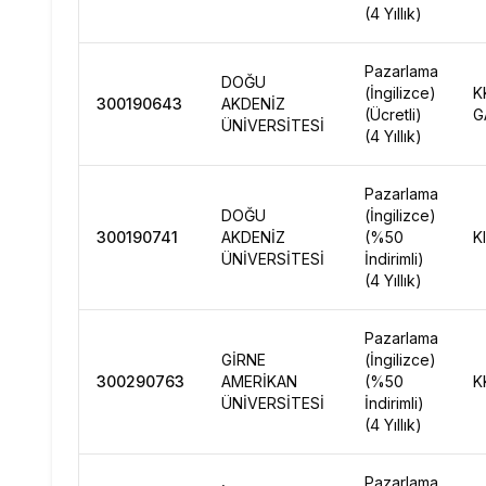
(4 Yıllık)
Pazarlama
DOĞU
(İngilizce)
K
300190643
AKDENİZ
(Ücretli)
G
ÜNİVERSİTESİ
(4 Yıllık)
Pazarlama
DOĞU
(İngilizce)
300190741
AKDENİZ
(%50
K
ÜNİVERSİTESİ
İndirimli)
(4 Yıllık)
Pazarlama
GİRNE
(İngilizce)
300290763
AMERİKAN
(%50
K
ÜNİVERSİTESİ
İndirimli)
(4 Yıllık)
Pazarlama