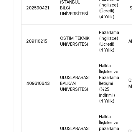
İSTANBUL
(İngilizce)
202590421
BİLGİ
İ
(Ücretli)
ÜNİVERSİTESİ
(4 Yıllık)
Pazarlama
OSTİM TEKNİK
(İngilizce)
209110215
A
ÜNİVERSİTESİ
(Ücretli)
(4 Yıllık)
Halkla
İlişkiler ve
ULUSLARARASI
Pazarlama
Ü
409610643
BALKAN
İletişimi
M
ÜNİVERSİTESİ
(%25
İndirimli)
(4 Yıllık)
Halkla
İlişkiler ve
ULUSLARARASI
pazarlama
Ü