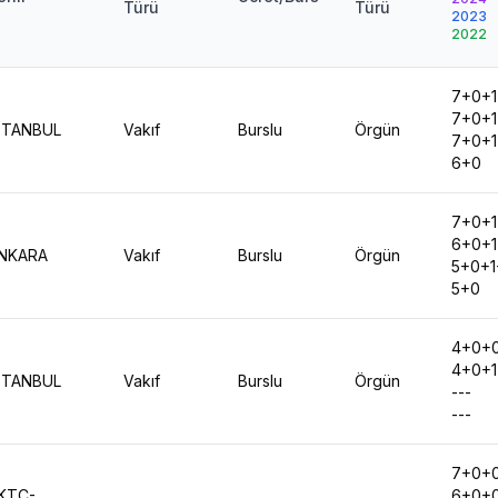
Türü
Türü
2023
2022
7+0+1
7+0+1
STANBUL
Vakıf
Burslu
Örgün
7+0+1
6+0
7+0+1
6+0+1
NKARA
Vakıf
Burslu
Örgün
5+0+1
5+0
4+0+
4+0+1
STANBUL
Vakıf
Burslu
Örgün
---
---
7+0+
KTC-
6+0+