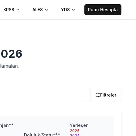
KPSS
ALES
YDS
Puan Hesapla
2026
lamaları.
Filtreler
Taban
njan**
Yerleşen
Başarı
2025
Sırası
Doluluk/Statü***
2024