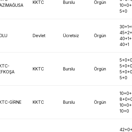
KKTC
Burslu
Örgün
AZİMAĞUSA
10+0
5+0
30+1+
45+2
OLU
Devlet
Ücretsiz
Örgün
40+1+
40+1
5+0+
KTC-
5+0+
KKTC
Burslu
Örgün
EFKOŞA
5+0+
5+0
10+0
8+0+
KTC-GİRNE
KKTC
Burslu
Örgün
10+0
10+0
42+0