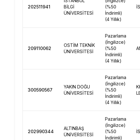
İSTANBUL
(İngilizce)
202511941
BİLGİ
(%50
İ
ÜNİVERSİTESİ
İndirimli)
(4 Yıllık)
Pazarlama
(İngilizce)
OSTİM TEKNİK
209110062
(%50
A
ÜNİVERSİTESİ
İndirimli)
(4 Yıllık)
Pazarlama
(İngilizce)
YAKIN DOĞU
K
300590567
(%50
ÜNİVERSİTESİ
L
İndirimli)
(4 Yıllık)
Pazarlama
(İngilizce)
ALTINBAŞ
202990344
(%50
İ
ÜNİVERSİTESİ
İndirimli)