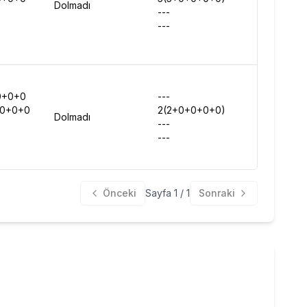
Dolmadı
---
-
---
-
0+0+0
---
-
+0+0+0
2(2+0+0+0+0)
-
Dolmadı
---
-
---
-
Önceki
Sayfa
1
/
1
Sonraki