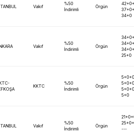
%50
42+0
STANBUL
Vakıf
Örgün
İndirimli
37+0
34+0
34+0
%50
34+0
NKARA
Vakıf
Örgün
İndirimli
34+0
25+0
5+0+
KTC-
%50
5+0+
KKTC
Örgün
EFKOŞA
İndirimli
5+0+
5+0
21+0
%50
25+0
STANBUL
Vakıf
Örgün
İndirimli
---