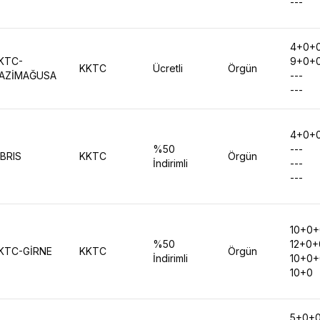
---
4+0+
KTC-
9+0+
KKTC
Ücretli
Örgün
AZİMAĞUSA
---
---
4+0+
%50
---
IBRIS
KKTC
Örgün
İndirimli
---
---
10+0
%50
12+0
KTC-GİRNE
KKTC
Örgün
İndirimli
10+0
10+0
5+0+