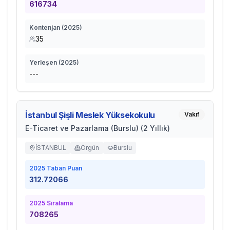
616734
Kontenjan (
2025
)
35
Yerleşen (
2025
)
---
İstanbul Şişli Meslek Yüksekokulu
Vakıf
E-Ticaret ve Pazarlama (Burslu) (2 Yıllık)
İSTANBUL
Örgün
Burslu
2025
Taban Puan
312.72066
2025
Sıralama
708265