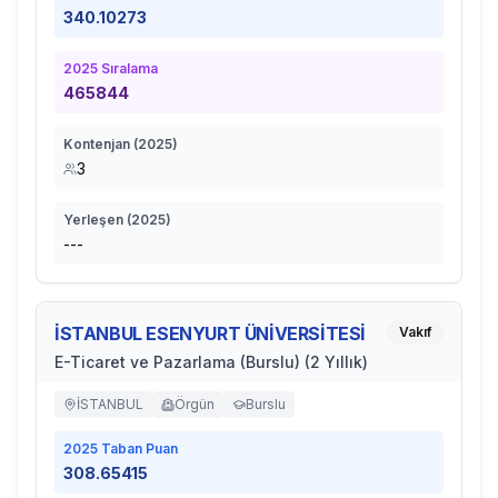
340.10273
2025
Sıralama
465844
Kontenjan (
2025
)
3
Yerleşen (
2025
)
---
İSTANBUL ESENYURT ÜNİVERSİTESİ
Vakıf
E-Ticaret ve Pazarlama (Burslu) (2 Yıllık)
İSTANBUL
Örgün
Burslu
2025
Taban Puan
308.65415