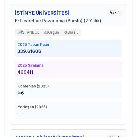
İSTİNYE ÜNİVERSİTESİ
Vakıf
E-Ticaret ve Pazarlama (Burslu) (2 Yıllık)
İSTANBUL
Örgün
Burslu
2025
Taban Puan
339.61606
2025
Sıralama
469411
Kontenjan (
2025
)
6
Yerleşen (
2025
)
---