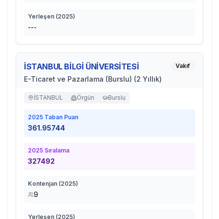
Yerleşen (
2025
)
---
İSTANBUL BİLGİ ÜNİVERSİTESİ
Vakıf
E-Ticaret ve Pazarlama (Burslu) (2 Yıllık)
İSTANBUL
Örgün
Burslu
2025
Taban Puan
361.95744
2025
Sıralama
327492
Kontenjan (
2025
)
9
Yerleşen (
2025
)