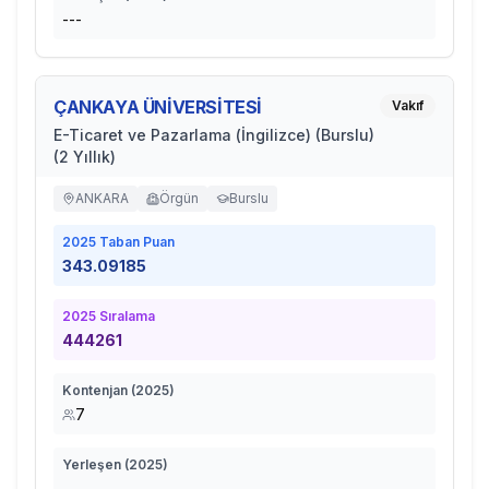
---
ÇANKAYA ÜNİVERSİTESİ
Vakıf
E-Ticaret ve Pazarlama (İngilizce) (Burslu)
(2 Yıllık)
ANKARA
Örgün
Burslu
2025
Taban Puan
343.09185
2025
Sıralama
444261
Kontenjan (
2025
)
7
Yerleşen (
2025
)
---