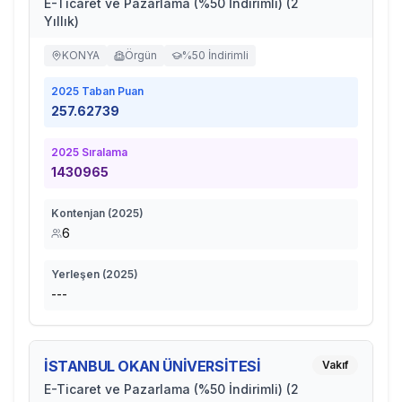
E-Ticaret ve Pazarlama (%50 İndirimli) (2
Yıllık)
KONYA
Örgün
%50 İndirimli
2025
Taban Puan
257.62739
2025
Sıralama
1430965
Kontenjan (
2025
)
6
Yerleşen (
2025
)
---
İSTANBUL OKAN ÜNİVERSİTESİ
Vakıf
E-Ticaret ve Pazarlama (%50 İndirimli) (2