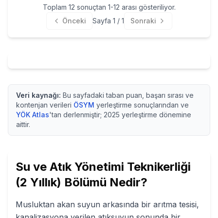
Toplam
12
sonuçtan
1
-
12
arası gösteriliyor.
Önceki
Sayfa
1
/
1
Sonraki
Veri kaynağı:
Bu sayfadaki taban puan, başarı sırası ve
kontenjan verileri
ÖSYM
yerleştirme sonuçlarından ve
YÖK Atlas
'tan derlenmiştir;
2025
yerleştirme dönemine
aittir.
Su ve Atık Yönetimi Teknikerliği
(2 Yıllık)
Bölümü Nedir?
Musluktan akan suyun arkasında bir arıtma tesisi,
kanalizasyona verilen atıksuyun sonunda bir