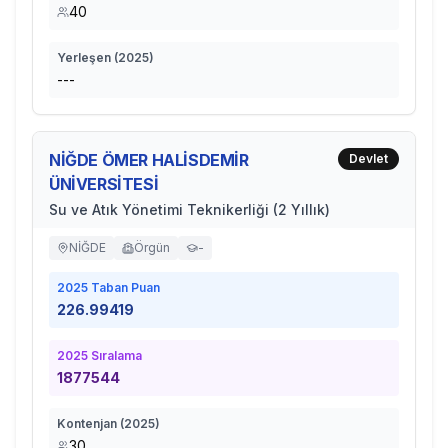
40
Yerleşen (
2025
)
---
NİĞDE ÖMER HALİSDEMİR
Devlet
ÜNİVERSİTESİ
Su ve Atık Yönetimi Teknikerliği (2 Yıllık)
NİĞDE
Örgün
-
2025
Taban Puan
226.99419
2025
Sıralama
1877544
Kontenjan (
2025
)
30