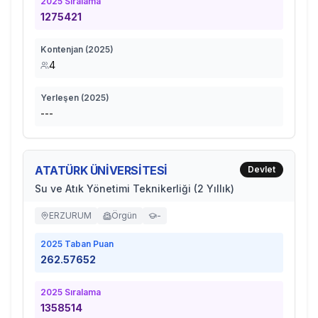
2025
Sıralama
1275421
Kontenjan (
2025
)
4
Yerleşen (
2025
)
---
ATATÜRK ÜNİVERSİTESİ
Devlet
Su ve Atık Yönetimi Teknikerliği (2 Yıllık)
ERZURUM
Örgün
-
2025
Taban Puan
262.57652
2025
Sıralama
1358514