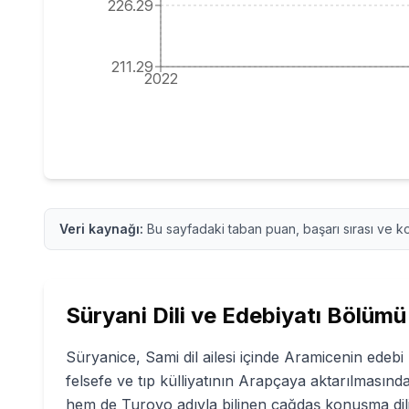
226.29
211.29
2022
Veri kaynağı:
Bu sayfadaki taban puan, başarı sırası ve ko
Süryani Dili ve Edebiyatı
Bölümü 
Süryanice, Sami dil ailesi içinde Aramicenin edebi 
felsefe ve tıp külliyatının Arapçaya aktarılmasında
hem de Turoyo adıyla bilinen çağdaş konuşma dilini