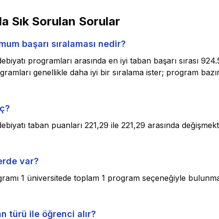
a Sık Sorulan Sorular
imum başarı sıralaması nedir?
debiyatı programları arasında en iyi taban başarı sırası 924
ogramları genellikle daha iyi bir sıralama ister; program baz
aç?
debiyatı taban puanları 221,29 ile 221,29 arasında değişmek
lerde var?
ogramı 1 üniversitede toplam 1 program seçeneğiyle bulunmak
 türü ile öğrenci alır?