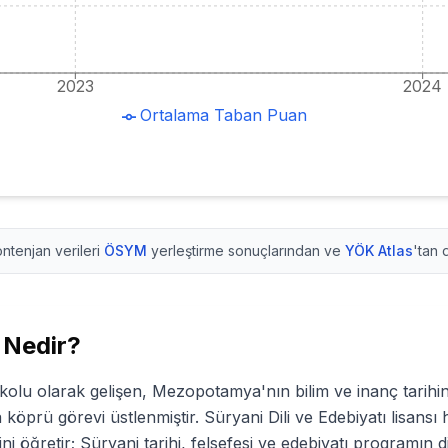
2023
2024
Ortalama Taban Puan
ntenjan verileri
ÖSYM
yerleştirme sonuçlarından ve
YÖK Atlas
'tan 
Nedir?
kolu olarak gelişen, Mezopotamya'nın bilim ve inanç tarihinde
 köprü görevi üstlenmiştir. Süryani Dili ve Edebiyatı lisansı 
 öğretir; Süryani tarihi, felsefesi ve edebiyatı programın di