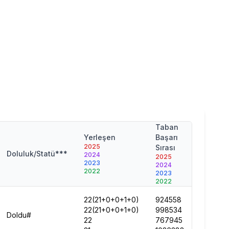
Taban
Taban
Yerleşen
Başarı
Puan
2025
Sırası
2025
Doluluk/Statü***
2024
2025
2024
2023
2024
2023
2022
2023
2022
2022
22(21+0+0+1+0)
924558
221.285
22(21+0+0+1+0)
998534
236.914
Doldu#
22
767945
254.05