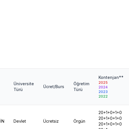
Kontenjan**
2025
Üniversite
Öğretim
Ücret/Burs
2024
Türü
Türü
2023
2022
20+1+0+1+0
20+1+0+1+0
İN
Devlet
Ücretsiz
Örgün
20+1+0+1+0