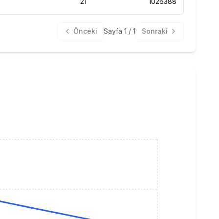
21
1026388
231.796
Önceki
Sayfa
1
/
1
Sonraki