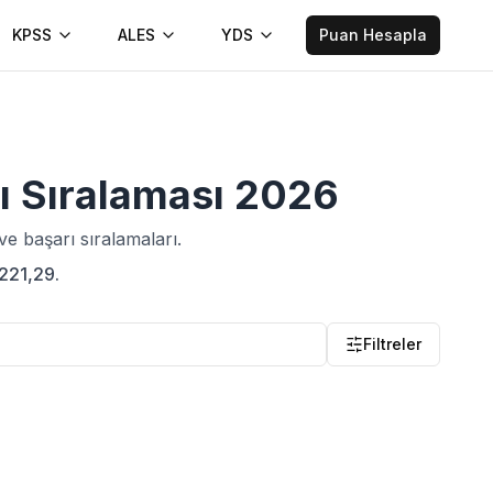
KPSS
ALES
YDS
Puan Hesapla
ı Sıralaması
2026
e başarı sıralamaları.
 221,29.
Filtreler