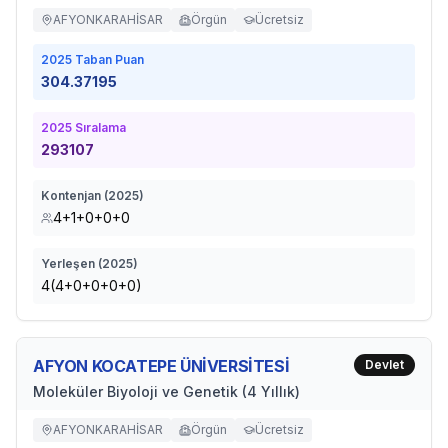
AFYONKARAHİSAR
Örgün
Ücretsiz
2025
Taban Puan
304.37195
2025
Sıralama
293107
Kontenjan (
2025
)
4+1+0+0+0
Yerleşen (
2025
)
4(4+0+0+0+0)
AFYON KOCATEPE ÜNİVERSİTESİ
Devlet
Moleküler Biyoloji ve Genetik (4 Yıllık)
AFYONKARAHİSAR
Örgün
Ücretsiz