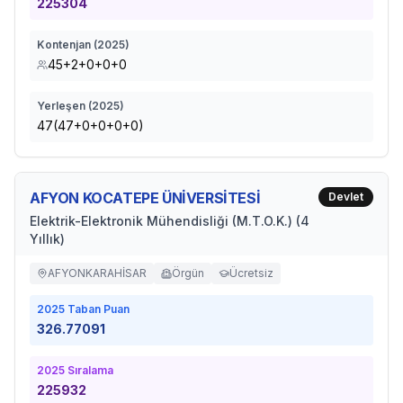
225304
Kontenjan (
2025
)
45+2+0+0+0
Yerleşen (
2025
)
47(47+0+0+0+0)
AFYON KOCATEPE ÜNİVERSİTESİ
Devlet
Elektrik-Elektronik Mühendisliği (M.T.O.K.) (4
Yıllık)
AFYONKARAHİSAR
Örgün
Ücretsiz
2025
Taban Puan
326.77091
2025
Sıralama
225932