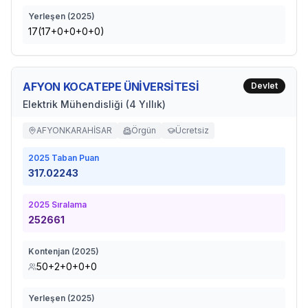
Yerleşen (
2025
)
17(17+0+0+0+0)
AFYON KOCATEPE ÜNİVERSİTESİ
Devlet
Elektrik Mühendisliği (4 Yıllık)
AFYONKARAHİSAR
Örgün
Ücretsiz
2025
Taban Puan
317.02243
2025
Sıralama
252661
Kontenjan (
2025
)
50+2+0+0+0
Yerleşen (
2025
)