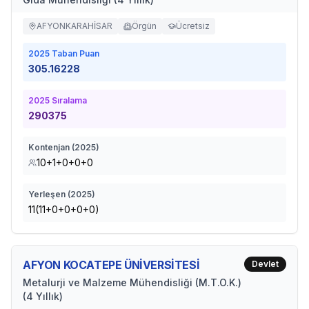
AFYONKARAHİSAR
Örgün
Ücretsiz
2025
Taban Puan
305.16228
2025
Sıralama
290375
Kontenjan (
2025
)
10+1+0+0+0
Yerleşen (
2025
)
11(11+0+0+0+0)
AFYON KOCATEPE ÜNİVERSİTESİ
Devlet
Metalurji ve Malzeme Mühendisliği (M.T.O.K.)
(4 Yıllık)