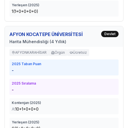
Yerleşen (
2025
)
1(1+0+0+0+0)
AFYON KOCATEPE ÜNİVERSİTESİ
Devlet
Harita Mühendisliği (4 Yıllık)
AFYONKARAHİSAR
Örgün
Ücretsiz
2025
Taban Puan
-
2025
Sıralama
-
Kontenjan (
2025
)
10+1+0+0+0
Yerleşen (
2025
)