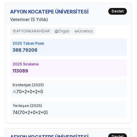
AFYON KOCATEPE ÜNİVERSİTESİ
Devlet
Veteriner (5 Yıllık)
AFYONKARAHİSAR
Örgün
Ücretsiz
2025
Taban Puan
388.79208
2025
Sıralama
113089
Kontenjan (
2025
)
70+2+0+2+0
Yerleşen (
2025
)
74(70+2+0+2+0)
Devlet