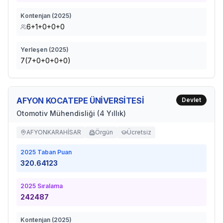
Kontenjan (
2025
)
6+1+0+0+0
Yerleşen (
2025
)
7(7+0+0+0+0)
AFYON KOCATEPE ÜNİVERSİTESİ
Devlet
Otomotiv Mühendisliği (4 Yıllık)
AFYONKARAHİSAR
Örgün
Ücretsiz
2025
Taban Puan
320.64123
2025
Sıralama
242487
Kontenjan (
2025
)