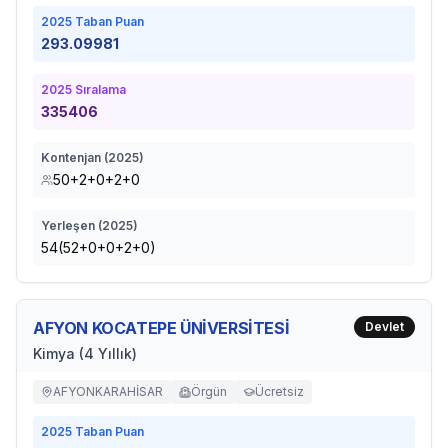
2025
Taban Puan
293.09981
2025
Sıralama
335406
Kontenjan (
2025
)
50+2+0+2+0
Yerleşen (
2025
)
54(52+0+0+2+0)
AFYON KOCATEPE ÜNİVERSİTESİ
Devlet
Kimya (4 Yıllık)
AFYONKARAHİSAR
Örgün
Ücretsiz
2025
Taban Puan