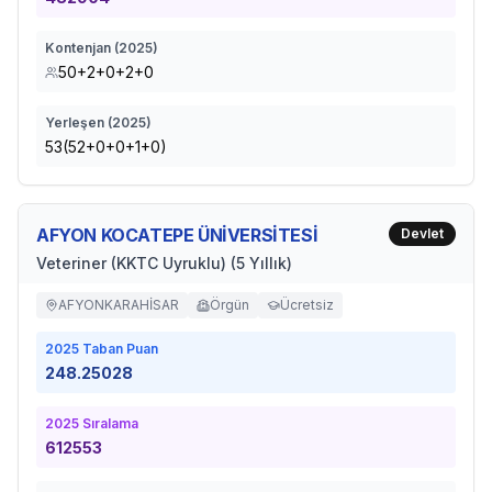
Kontenjan (
2025
)
50+2+0+2+0
Yerleşen (
2025
)
53(52+0+0+1+0)
AFYON KOCATEPE ÜNİVERSİTESİ
Devlet
Veteriner (KKTC Uyruklu) (5 Yıllık)
AFYONKARAHİSAR
Örgün
Ücretsiz
2025
Taban Puan
248.25028
2025
Sıralama
612553