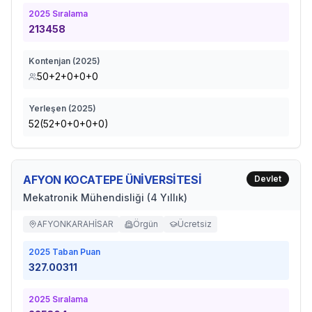
2025
Sıralama
213458
Kontenjan (
2025
)
50+2+0+0+0
Yerleşen (
2025
)
52(52+0+0+0+0)
AFYON KOCATEPE ÜNİVERSİTESİ
Devlet
Mekatronik Mühendisliği (4 Yıllık)
AFYONKARAHİSAR
Örgün
Ücretsiz
2025
Taban Puan
327.00311
2025
Sıralama