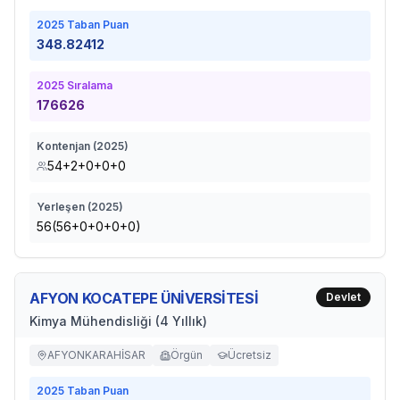
2025
Taban Puan
348.82412
2025
Sıralama
176626
Kontenjan (
2025
)
54+2+0+0+0
Yerleşen (
2025
)
56(56+0+0+0+0)
AFYON KOCATEPE ÜNİVERSİTESİ
Devlet
Kimya Mühendisliği (4 Yıllık)
AFYONKARAHİSAR
Örgün
Ücretsiz
2025
Taban Puan