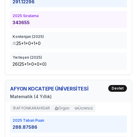
291.12296
2025
Sıralama
343655
Kontenjan (
2025
)
25+1+0+1+0
Yerleşen (
2025
)
26(25+1+0+0+0)
AFYON KOCATEPE ÜNİVERSİTESİ
Devlet
Matematik (4 Yıllık)
AFYONKARAHİSAR
Örgün
Ücretsiz
2025
Taban Puan
288.87586