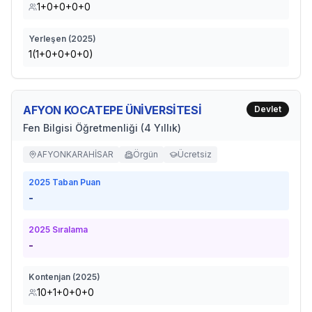
1+0+0+0+0
Yerleşen (
2025
)
1(1+0+0+0+0)
AFYON KOCATEPE ÜNİVERSİTESİ
Devlet
Fen Bilgisi Öğretmenliği (4 Yıllık)
AFYONKARAHİSAR
Örgün
Ücretsiz
2025
Taban Puan
-
2025
Sıralama
-
Kontenjan (
2025
)
10+1+0+0+0