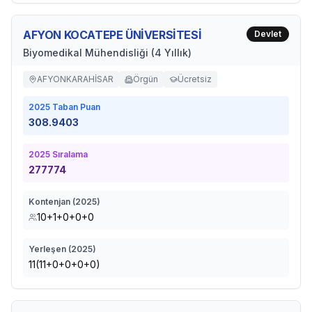
AFYON KOCATEPE ÜNİVERSİTESİ
Devlet
Biyomedikal Mühendisliği (4 Yıllık)
AFYONKARAHİSAR
Örgün
Ücretsiz
2025
Taban Puan
308.9403
2025
Sıralama
277774
Kontenjan (
2025
)
10+1+0+0+0
Yerleşen (
2025
)
11(11+0+0+0+0)