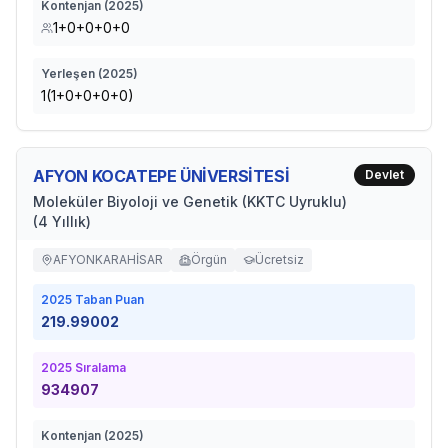
Kontenjan (
2025
)
1+0+0+0+0
Yerleşen (
2025
)
1(1+0+0+0+0)
AFYON KOCATEPE ÜNİVERSİTESİ
Devlet
Moleküler Biyoloji ve Genetik (KKTC Uyruklu)
(4 Yıllık)
AFYONKARAHİSAR
Örgün
Ücretsiz
2025
Taban Puan
219.99002
2025
Sıralama
934907
Kontenjan (
2025
)