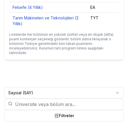
Felsefe (4 Yıllık)
EA
232
Tarım Makineleri ve Teknolojileri (2
TYT
233
Yıllık)
Listelerde her bölümün en yüksek (üstte) veya en düşük (altta)
puanlı kontenjan seçeneği gösterilir; bölüm adına tıklayarak o
bölümün Türkiye genelindeki tüm taban puanlarını
inceleyebilirsiniz. Kurumun tam program listesi aşağıdaki
tablodadır.
Sayısal (SAY)
Filtreler