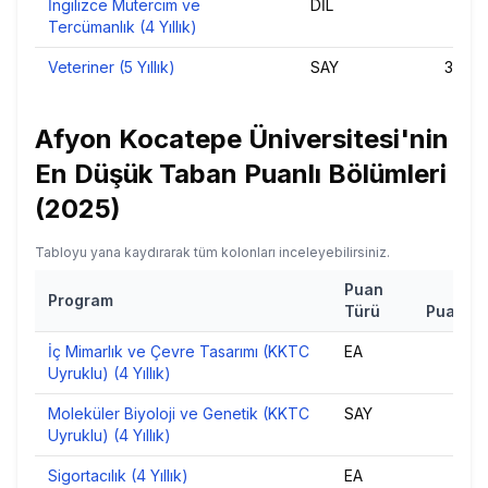
İngilizce Mütercim ve
DİL
391,
Tercümanlık (4 Yıllık)
Veteriner (5 Yıllık)
SAY
388,7
Afyon Kocatepe Üniversitesi
'nin
En Düşük Taban Puanlı Bölümleri
(
2025
)
Tabloyu yana kaydırarak tüm kolonları inceleyebilirsiniz.
Puan
Ta
Program
Türü
Puan
20
İç Mimarlık ve Çevre Tasarımı (KKTC
EA
207
Uyruklu) (4 Yıllık)
Moleküler Biyoloji ve Genetik (KKTC
SAY
219
Uyruklu) (4 Yıllık)
Sigortacılık (4 Yıllık)
EA
231