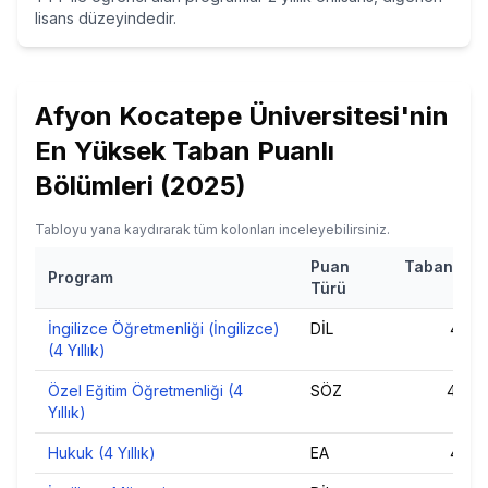
lisans düzeyindedir.
Afyon Kocatepe Üniversitesi
'nin
En Yüksek Taban Puanlı
Bölümleri (
2025
)
Tabloyu yana kaydırarak tüm kolonları inceleyebilirsiniz.
Puan
Taban Pua
Program
Türü
202
İngilizce Öğretmenliği (İngilizce)
DİL
412,
(4 Yıllık)
Özel Eğitim Öğretmenliği (4
SÖZ
402,
Yıllık)
Hukuk (4 Yıllık)
EA
401,