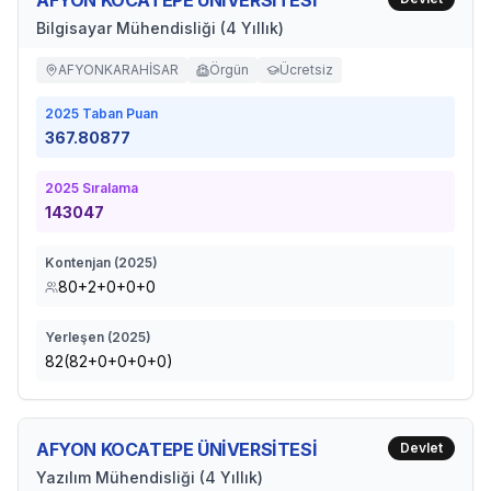
AFYON KOCATEPE ÜNİVERSİTESİ
Bilgisayar Mühendisliği (4 Yıllık)
AFYONKARAHİSAR
Örgün
Ücretsiz
2025
Taban Puan
367.80877
2025
Sıralama
143047
Kontenjan (
2025
)
80+2+0+0+0
Yerleşen (
2025
)
82(82+0+0+0+0)
AFYON KOCATEPE ÜNİVERSİTESİ
Devlet
Yazılım Mühendisliği (4 Yıllık)