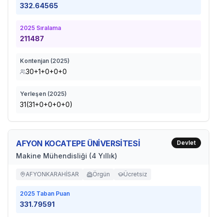
332.64565
2025
Sıralama
211487
Kontenjan (
2025
)
30+1+0+0+0
Yerleşen (
2025
)
31(31+0+0+0+0)
AFYON KOCATEPE ÜNİVERSİTESİ
Devlet
Makine Mühendisliği (4 Yıllık)
AFYONKARAHİSAR
Örgün
Ücretsiz
2025
Taban Puan
331.79591