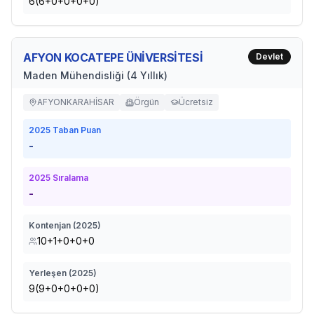
6(6+0+0+0+0)
AFYON KOCATEPE ÜNİVERSİTESİ
Devlet
Maden Mühendisliği (4 Yıllık)
AFYONKARAHİSAR
Örgün
Ücretsiz
2025
Taban Puan
-
2025
Sıralama
-
Kontenjan (
2025
)
10+1+0+0+0
Yerleşen (
2025
)
9(9+0+0+0+0)