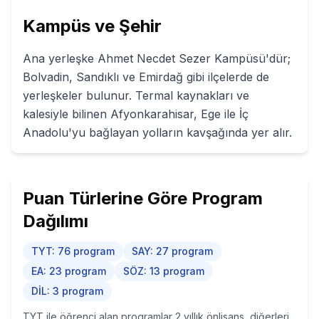
Kampüs ve Şehir
Ana yerleşke Ahmet Necdet Sezer Kampüsü'dür;
Bolvadin, Sandıklı ve Emirdağ gibi ilçelerde de
yerleşkeler bulunur. Termal kaynakları ve
kalesiyle bilinen Afyonkarahisar, Ege ile İç
Anadolu'yu bağlayan yolların kavşağında yer alır.
Puan Türlerine Göre Program
Dağılımı
TYT
:
76
program
SAY
:
27
program
EA
:
23
program
SÖZ
:
13
program
DİL
:
3
program
TYT ile öğrenci alan programlar 2 yıllık önlisans, diğerleri