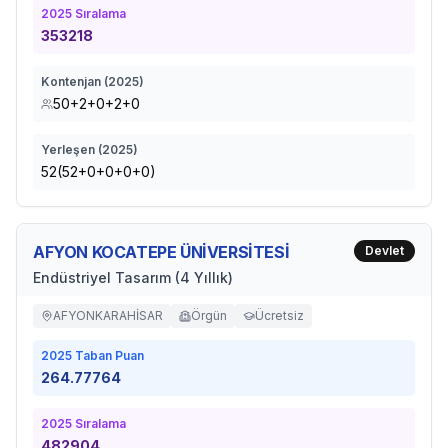
2025
Sıralama
353218
Kontenjan (
2025
)
50+2+0+2+0
Yerleşen (
2025
)
52(52+0+0+0+0)
AFYON KOCATEPE ÜNİVERSİTESİ
Devlet
Endüstriyel Tasarım (4 Yıllık)
AFYONKARAHİSAR
Örgün
Ücretsiz
2025
Taban Puan
264.77764
2025
Sıralama
482904