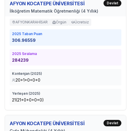
AFYON KOCATEPE ÜNİVERSİTESİ
Devlet
İlköğretim Matematik Öğretmenliği (4 Yıllık)
AFYONKARAHİSAR
Örgün
Ücretsiz
2025
Taban Puan
306.96559
2025
Sıralama
284239
Kontenjan (
2025
)
20+1+0+0+0
Yerleşen (
2025
)
21(21+0+0+0+0)
AFYON KOCATEPE ÜNİVERSİTESİ
Devlet
Gıda Mühendisliği (4 Yıllık)