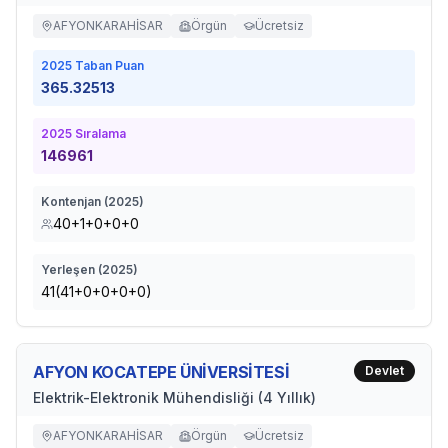
AFYONKARAHİSAR
Örgün
Ücretsiz
2025
Taban Puan
365.32513
2025
Sıralama
146961
Kontenjan (
2025
)
40+1+0+0+0
Yerleşen (
2025
)
41(41+0+0+0+0)
AFYON KOCATEPE ÜNİVERSİTESİ
Devlet
Elektrik-Elektronik Mühendisliği (4 Yıllık)
AFYONKARAHİSAR
Örgün
Ücretsiz