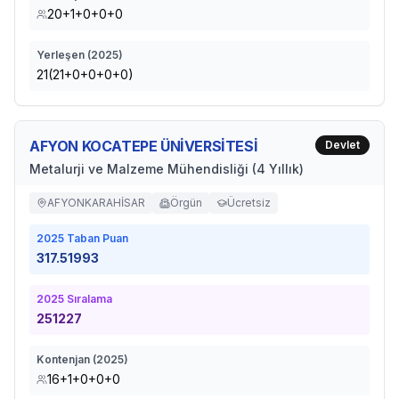
20+1+0+0+0
Yerleşen (
2025
)
21(21+0+0+0+0)
AFYON KOCATEPE ÜNİVERSİTESİ
Devlet
Metalurji ve Malzeme Mühendisliği (4 Yıllık)
AFYONKARAHİSAR
Örgün
Ücretsiz
2025
Taban Puan
317.51993
2025
Sıralama
251227
Kontenjan (
2025
)
16+1+0+0+0