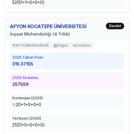
52(51+1+0+0+0)
AFYON KOCATEPE ÜNİVERSİTESİ
Devlet
İnşaat Mühendisliği (4 Yıllık)
AFYONKARAHİSAR
Örgün
Ücretsiz
2025
Taban Puan
315.37155
2025
Sıralama
257559
Kontenjan (
2025
)
20+1+0+0+0
Yerleşen (
2025
)
21(21+0+0+0+0)