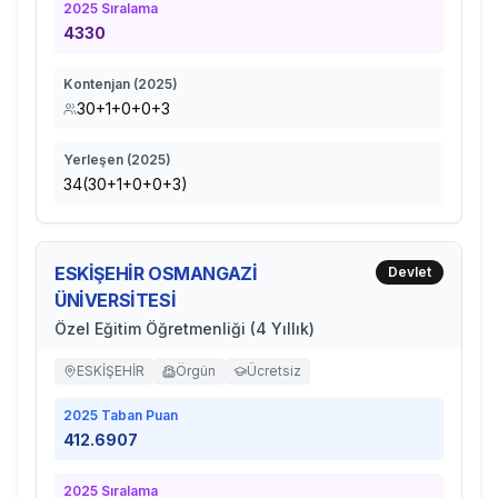
2025
Sıralama
4330
Kontenjan (
2025
)
30+1+0+0+3
Yerleşen (
2025
)
34(30+1+0+0+3)
ESKİŞEHİR OSMANGAZİ
Devlet
ÜNİVERSİTESİ
Özel Eğitim Öğretmenliği (4 Yıllık)
ESKİŞEHİR
Örgün
Ücretsiz
2025
Taban Puan
412.6907
2025
Sıralama