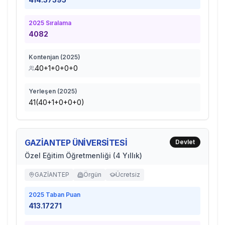
2025
Sıralama
4082
Kontenjan (
2025
)
40+1+0+0+0
Yerleşen (
2025
)
41(40+1+0+0+0)
GAZİANTEP ÜNİVERSİTESİ
Devlet
Özel Eğitim Öğretmenliği (4 Yıllık)
GAZİANTEP
Örgün
Ücretsiz
2025
Taban Puan
413.17271