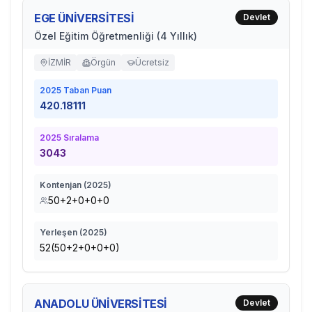
EGE ÜNİVERSİTESİ
Devlet
Özel Eğitim Öğretmenliği (4 Yıllık)
İZMİR
Örgün
Ücretsiz
2025
Taban Puan
420.18111
2025
Sıralama
3043
Kontenjan (
2025
)
50+2+0+0+0
Yerleşen (
2025
)
52(50+2+0+0+0)
ANADOLU ÜNİVERSİTESİ
Devlet