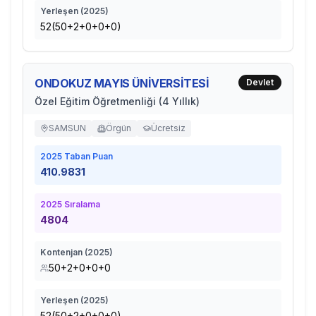
Yerleşen (
2025
)
52(50+2+0+0+0)
ONDOKUZ MAYIS ÜNİVERSİTESİ
Devlet
Özel Eğitim Öğretmenliği (4 Yıllık)
SAMSUN
Örgün
Ücretsiz
2025
Taban Puan
410.9831
2025
Sıralama
4804
Kontenjan (
2025
)
50+2+0+0+0
Yerleşen (
2025
)
52(50+2+0+0+0)