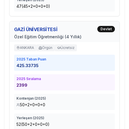
47(45+2+0+0+0)
GAZİ ÜNİVERSİTESİ
Devlet
Özel Eğitim Öğretmenliği (4 Yıllık)
ANKARA
Örgün
Ücretsiz
2025
Taban Puan
425.33735
2025
Sıralama
2399
Kontenjan (
2025
)
50+2+0+0+0
Yerleşen (
2025
)
52(50+2+0+0+0)