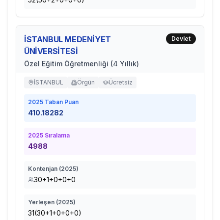
İSTANBUL MEDENİYET
Devlet
ÜNİVERSİTESİ
Özel Eğitim Öğretmenliği (4 Yıllık)
İSTANBUL
Örgün
Ücretsiz
2025
Taban Puan
410.18282
2025
Sıralama
4988
Kontenjan (
2025
)
30+1+0+0+0
Yerleşen (
2025
)
31(30+1+0+0+0)