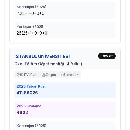
Kontenjan (
2025
)
25+1+0+0+0
Yerleşen (
2025
)
26(25+1+0+0+0)
İSTANBUL ÜNİVERSİTESİ
Devlet
Özel Eğitim Öğretmenliği (4 Yıllık)
İSTANBUL
Örgün
Ücretsiz
2025
Taban Puan
411.86026
2025
Sıralama
4602
Kontenjan (
2025
)