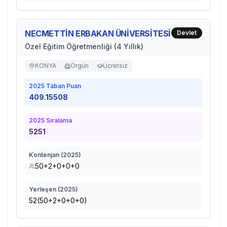
NECMETTİN ERBAKAN ÜNİVERSİTESİ
Devlet
Özel Eğitim Öğretmenliği (4 Yıllık)
KONYA
Örgün
Ücretsiz
2025
Taban Puan
409.15508
2025
Sıralama
5251
Kontenjan (
2025
)
50+2+0+0+0
Yerleşen (
2025
)
52(50+2+0+0+0)