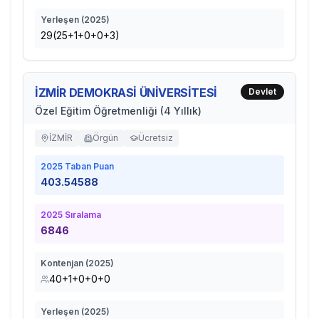
Yerleşen (
2025
)
29(25+1+0+0+3)
İZMİR DEMOKRASİ ÜNİVERSİTESİ
Devlet
Özel Eğitim Öğretmenliği (4 Yıllık)
İZMİR
Örgün
Ücretsiz
2025
Taban Puan
403.54588
2025
Sıralama
6846
Kontenjan (
2025
)
40+1+0+0+0
Yerleşen (
2025
)