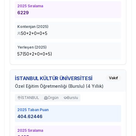
2025
Sıralama
6229
Kontenjan (
2025
)
50+2+0+0+5
Yerleşen (
2025
)
57(50+2+0+0+5)
İSTANBUL KÜLTÜR ÜNİVERSİTESİ
Vakıf
Özel Eğitim Öğretmenliği (Burslu) (4 Yıllık)
İSTANBUL
Örgün
Burslu
2025
Taban Puan
404.62446
2025
Sıralama