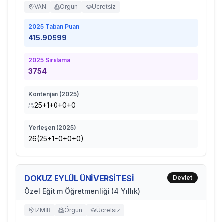
VAN
Örgün
Ücretsiz
2025
Taban Puan
415.90999
2025
Sıralama
3754
Kontenjan (
2025
)
25+1+0+0+0
Yerleşen (
2025
)
26(25+1+0+0+0)
DOKUZ EYLÜL ÜNİVERSİTESİ
Devlet
Özel Eğitim Öğretmenliği (4 Yıllık)
İZMİR
Örgün
Ücretsiz