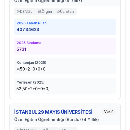
Özel Eğitim Öğretmenliği (4 Yıllık)
DENİZLİ
Örgün
Ücretsiz
2025
Taban Puan
407.34623
2025
Sıralama
5731
Kontenjan (
2025
)
50+2+0+0+0
Yerleşen (
2025
)
52(50+2+0+0+0)
İSTANBUL 29 MAYIS ÜNİVERSİTESİ
Vakıf
Özel Eğitim Öğretmenliği (Burslu) (4 Yıllık)