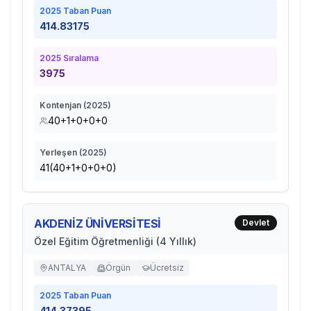
2025
Taban Puan
414.83175
2025
Sıralama
3975
Kontenjan (
2025
)
40+1+0+0+0
Yerleşen (
2025
)
41(40+1+0+0+0)
AKDENİZ ÜNİVERSİTESİ
Devlet
Özel Eğitim Öğretmenliği (4 Yıllık)
ANTALYA
Örgün
Ücretsiz
2025
Taban Puan
414.37395