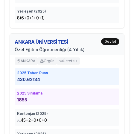
Yerleşen (
2025
)
8(6+0+1+0+1)
ANKARA ÜNİVERSİTESİ
Devlet
Özel Eğitim Öğretmenliği (4 Yıllık)
ANKARA
Örgün
Ücretsiz
2025
Taban Puan
430.62134
2025
Sıralama
1855
Kontenjan (
2025
)
45+2+0+0+0
Yerleşen (
2025
)