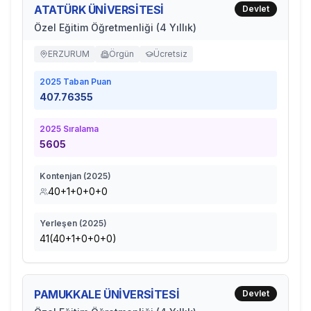
ATATÜRK ÜNİVERSİTESİ
Devlet
Özel Eğitim Öğretmenliği (4 Yıllık)
ERZURUM
Örgün
Ücretsiz
2025
Taban Puan
407.76355
2025
Sıralama
5605
Kontenjan (
2025
)
40+1+0+0+0
Yerleşen (
2025
)
41(40+1+0+0+0)
PAMUKKALE ÜNİVERSİTESİ
Devlet