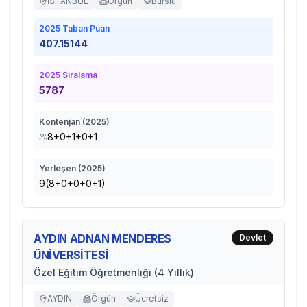
İSTANBUL
Örgün
Burslu
2025
Taban Puan
407.15144
2025
Sıralama
5787
Kontenjan (
2025
)
8+0+1+0+1
Yerleşen (
2025
)
9(8+0+0+0+1)
AYDIN ADNAN MENDERES
Devlet
ÜNİVERSİTESİ
Özel Eğitim Öğretmenliği (4 Yıllık)
AYDIN
Örgün
Ücretsiz