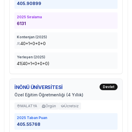
405.90899
2025
Sıralama
6131
Kontenjan (
2025
)
40+1+0+0+0
Yerleşen (
2025
)
41(40+1+0+0+0)
İNÖNÜ ÜNİVERSİTESİ
Devlet
Özel Eğitim Öğretmenliği (4 Yıllık)
MALATYA
Örgün
Ücretsiz
2025
Taban Puan
405.55768