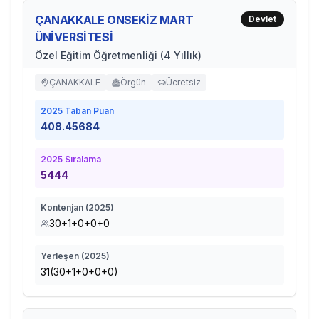
ÇANAKKALE ONSEKİZ MART
Devlet
ÜNİVERSİTESİ
Özel Eğitim Öğretmenliği (4 Yıllık)
ÇANAKKALE
Örgün
Ücretsiz
2025
Taban Puan
408.45684
2025
Sıralama
5444
Kontenjan (
2025
)
30+1+0+0+0
Yerleşen (
2025
)
31(30+1+0+0+0)