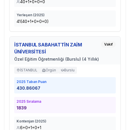
40+1+0+0+0
Yerleşen (
2025
)
41(40+1+0+0+0)
İSTANBUL SABAHATTİN ZAİM
Vakıf
ÜNİVERSİTESİ
Özel Eğitim Öğretmenliği (Burslu) (4 Yıllık)
İSTANBUL
Örgün
Burslu
2025
Taban Puan
430.86067
2025
Sıralama
1839
Kontenjan (
2025
)
6+0+1+0+1