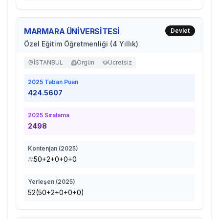
MARMARA ÜNİVERSİTESİ
Devlet
Özel Eğitim Öğretmenliği (4 Yıllık)
İSTANBUL
Örgün
Ücretsiz
2025
Taban Puan
424.5607
2025
Sıralama
2498
Kontenjan (
2025
)
50+2+0+0+0
Yerleşen (
2025
)
52(50+2+0+0+0)