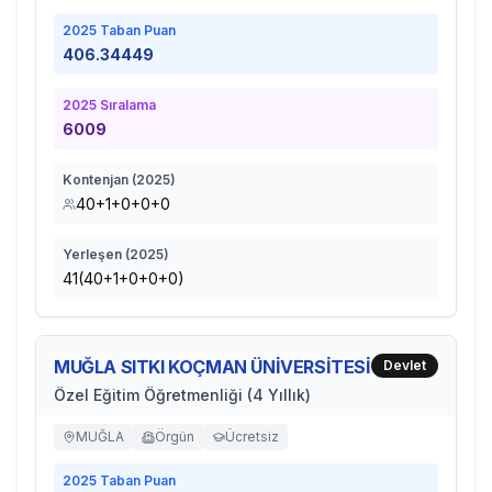
2025
Taban Puan
406.34449
2025
Sıralama
6009
Kontenjan (
2025
)
40+1+0+0+0
Yerleşen (
2025
)
41(40+1+0+0+0)
MUĞLA SITKI KOÇMAN ÜNİVERSİTESİ
Devlet
Özel Eğitim Öğretmenliği (4 Yıllık)
MUĞLA
Örgün
Ücretsiz
2025
Taban Puan