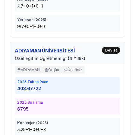
7+0+1+0+1
Yerleşen (
2025
)
9(7+0+1+0+1)
ADIYAMAN ÜNİVERSİTESİ
Devlet
Özel Eğitim Öğretmenliği (4 Yıllık)
ADIYAMAN
Örgün
Ücretsiz
2025
Taban Puan
403.67722
2025
Sıralama
6795
Kontenjan (
2025
)
25+1+0+0+3