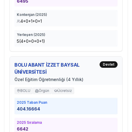
6495
Kontenjan (
2025
)
4+0+1+0+1
Yerleşen (
2025
)
5(4+0+0+0+1)
BOLU ABANT İZZET BAYSAL
Devlet
ÜNİVERSİTESİ
Özel Eğitim Öğretmenliği (4 Yıllık)
BOLU
Örgün
Ücretsiz
2025
Taban Puan
404.16664
2025
Sıralama
6642