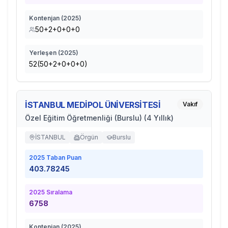
Kontenjan (
2025
)
50+2+0+0+0
Yerleşen (
2025
)
52(50+2+0+0+0)
İSTANBUL MEDİPOL ÜNİVERSİTESİ
Vakıf
Özel Eğitim Öğretmenliği (Burslu) (4 Yıllık)
İSTANBUL
Örgün
Burslu
2025
Taban Puan
403.78245
2025
Sıralama
6758
Kontenjan (
2025
)