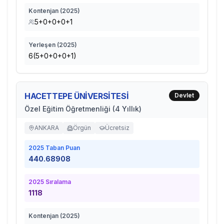
Kontenjan (
2025
)
5+0+0+0+1
Yerleşen (
2025
)
6(5+0+0+0+1)
HACETTEPE ÜNİVERSİTESİ
Devlet
Özel Eğitim Öğretmenliği (4 Yıllık)
ANKARA
Örgün
Ücretsiz
2025
Taban Puan
440.68908
2025
Sıralama
1118
Kontenjan (
2025
)