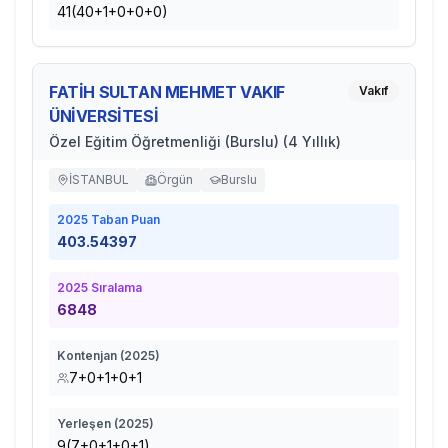
41(40+1+0+0+0)
FATİH SULTAN MEHMET VAKIF
Vakıf
ÜNİVERSİTESİ
Özel Eğitim Öğretmenliği (Burslu) (4 Yıllık)
İSTANBUL
Örgün
Burslu
2025
Taban Puan
403.54397
2025
Sıralama
6848
Kontenjan (
2025
)
7+0+1+0+1
Yerleşen (
2025
)
9(7+0+1+0+1)