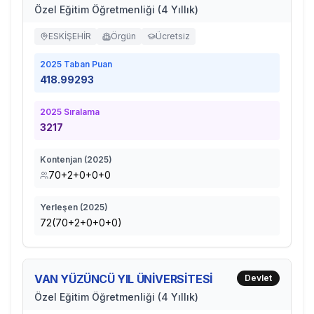
Özel Eğitim Öğretmenliği (4 Yıllık)
ESKİŞEHİR
Örgün
Ücretsiz
2025
Taban Puan
418.99293
2025
Sıralama
3217
Kontenjan (
2025
)
70+2+0+0+0
Yerleşen (
2025
)
72(70+2+0+0+0)
VAN YÜZÜNCÜ YIL ÜNİVERSİTESİ
Devlet
Özel Eğitim Öğretmenliği (4 Yıllık)