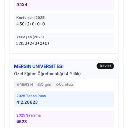
4434
Kontenjan (
2025
)
50+2+0+0+0
Yerleşen (
2025
)
52(50+2+0+0+0)
MERSİN ÜNİVERSİTESİ
Devlet
Özel Eğitim Öğretmenliği (4 Yıllık)
MERSİN
Örgün
Ücretsiz
2025
Taban Puan
412.26823
2025
Sıralama
4523