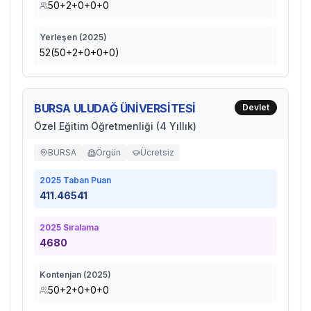
50+2+0+0+0
Yerleşen (
2025
)
52(50+2+0+0+0)
BURSA ULUDAĞ ÜNİVERSİTESİ
Devlet
Özel Eğitim Öğretmenliği (4 Yıllık)
BURSA
Örgün
Ücretsiz
2025
Taban Puan
411.46541
2025
Sıralama
4680
Kontenjan (
2025
)
50+2+0+0+0