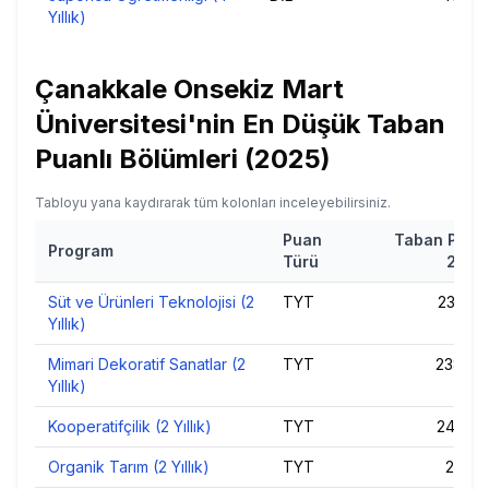
Yıllık)
Çanakkale Onsekiz Mart
Üniversitesi
'nin
En Düşük Taban
Puanlı Bölümleri (
2025
)
Tabloyu yana kaydırarak tüm kolonları inceleyebilirsiniz.
Puan
Taban Puan
Program
Türü
2025
Süt ve Ürünleri Teknolojisi (2
TYT
237,44
Yıllık)
Mimari Dekoratif Sanatlar (2
TYT
238,48
Yıllık)
Kooperatifçilik (2 Yıllık)
TYT
244,23
Organik Tarım (2 Yıllık)
TYT
245,11