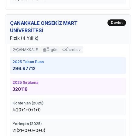
ÇANAKKALE ONSEKİZ MART
Devlet
ÜNİVERSİTESİ
Fizik (4 Yıllık)
ÇANAKKALE
Örgün
Ücretsiz
2025
Taban Puan
296.97712
2025
Sıralama
320118
Kontenjan (
2025
)
20+1+0+1+0
Yerleşen (
2025
)
21(21+0+0+0+0)