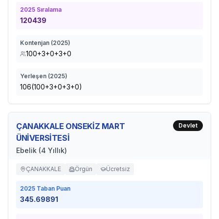
2025
Sıralama
120439
Kontenjan (
2025
)
100+3+0+3+0
Yerleşen (
2025
)
106(100+3+0+3+0)
ÇANAKKALE ONSEKİZ MART
Devlet
ÜNİVERSİTESİ
Ebelik (4 Yıllık)
ÇANAKKALE
Örgün
Ücretsiz
2025
Taban Puan
345.69891