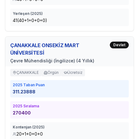
Yerleşen (
2025
)
41(40+1+0+0+0)
ÇANAKKALE ONSEKİZ MART
Devlet
ÜNİVERSİTESİ
Çevre Mühendisliği (İngilizce) (4 Yıllık)
ÇANAKKALE
Örgün
Ücretsiz
2025
Taban Puan
311.23888
2025
Sıralama
270400
Kontenjan (
2025
)
20+1+0+0+0