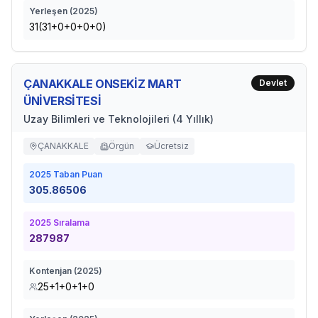
Yerleşen (
2025
)
31(31+0+0+0+0)
ÇANAKKALE ONSEKİZ MART
Devlet
ÜNİVERSİTESİ
Uzay Bilimleri ve Teknolojileri (4 Yıllık)
ÇANAKKALE
Örgün
Ücretsiz
2025
Taban Puan
305.86506
2025
Sıralama
287987
Kontenjan (
2025
)
25+1+0+1+0