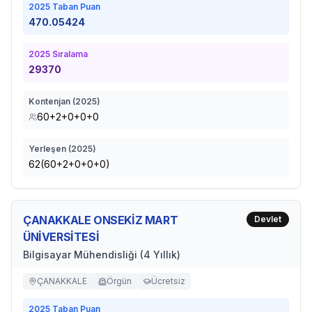
2025
Taban Puan
470.05424
2025
Sıralama
29370
Kontenjan (
2025
)
60+2+0+0+0
Yerleşen (
2025
)
62(60+2+0+0+0)
ÇANAKKALE ONSEKİZ MART
Devlet
ÜNİVERSİTESİ
Bilgisayar Mühendisliği (4 Yıllık)
ÇANAKKALE
Örgün
Ücretsiz
2025
Taban Puan