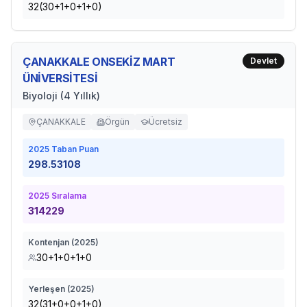
32(30+1+0+1+0)
ÇANAKKALE ONSEKİZ MART
Devlet
ÜNİVERSİTESİ
Biyoloji (4 Yıllık)
ÇANAKKALE
Örgün
Ücretsiz
2025
Taban Puan
298.53108
2025
Sıralama
314229
Kontenjan (
2025
)
30+1+0+1+0
Yerleşen (
2025
)
32(31+0+0+1+0)