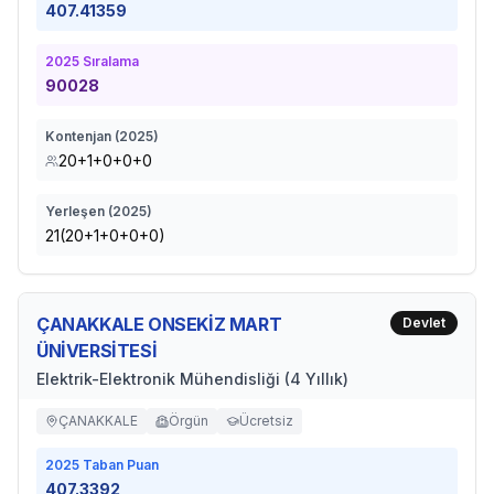
407.41359
2025
Sıralama
90028
Kontenjan (
2025
)
20+1+0+0+0
Yerleşen (
2025
)
21(20+1+0+0+0)
ÇANAKKALE ONSEKİZ MART
Devlet
ÜNİVERSİTESİ
Elektrik-Elektronik Mühendisliği (4 Yıllık)
ÇANAKKALE
Örgün
Ücretsiz
2025
Taban Puan
407.3392