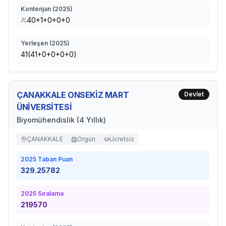
Kontenjan (
2025
)
40+1+0+0+0
Yerleşen (
2025
)
41(41+0+0+0+0)
ÇANAKKALE ONSEKİZ MART
Devlet
ÜNİVERSİTESİ
Biyomühendislik (4 Yıllık)
ÇANAKKALE
Örgün
Ücretsiz
2025
Taban Puan
329.25782
2025
Sıralama
219570