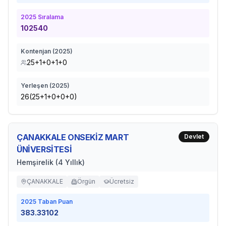
2025
Sıralama
102540
Kontenjan (
2025
)
25+1+0+1+0
Yerleşen (
2025
)
26(25+1+0+0+0)
ÇANAKKALE ONSEKİZ MART
Devlet
ÜNİVERSİTESİ
Hemşirelik (4 Yıllık)
ÇANAKKALE
Örgün
Ücretsiz
2025
Taban Puan
383.33102