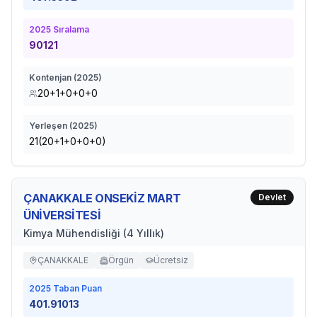
2025
Sıralama
90121
Kontenjan (
2025
)
20+1+0+0+0
Yerleşen (
2025
)
21(20+1+0+0+0)
ÇANAKKALE ONSEKİZ MART
Devlet
ÜNİVERSİTESİ
Kimya Mühendisliği (4 Yıllık)
ÇANAKKALE
Örgün
Ücretsiz
2025
Taban Puan
401.91013