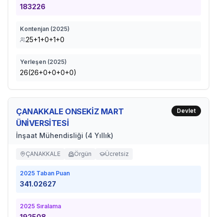
183226
Kontenjan (
2025
)
25+1+0+1+0
Yerleşen (
2025
)
26(26+0+0+0+0)
ÇANAKKALE ONSEKİZ MART
Devlet
ÜNİVERSİTESİ
İnşaat Mühendisliği (4 Yıllık)
ÇANAKKALE
Örgün
Ücretsiz
2025
Taban Puan
341.02627
2025
Sıralama
192508