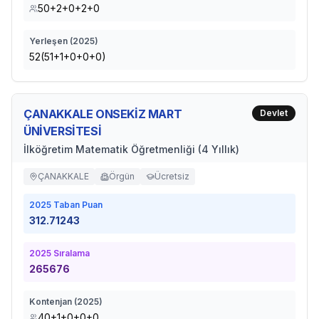
50+2+0+2+0
Yerleşen (
2025
)
52(51+1+0+0+0)
ÇANAKKALE ONSEKİZ MART
Devlet
ÜNİVERSİTESİ
İlköğretim Matematik Öğretmenliği (4 Yıllık)
ÇANAKKALE
Örgün
Ücretsiz
2025
Taban Puan
312.71243
2025
Sıralama
265676
Kontenjan (
2025
)
40+1+0+0+0