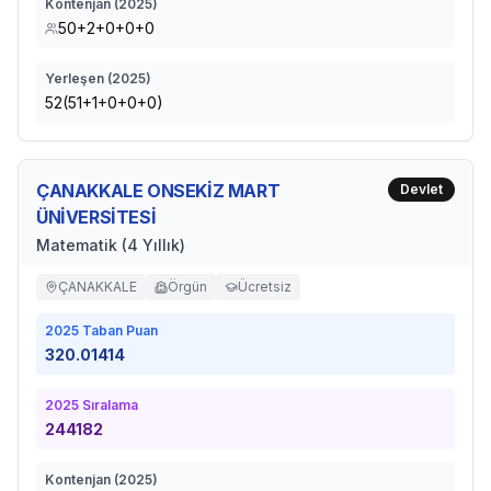
Kontenjan (
2025
)
50+2+0+0+0
Yerleşen (
2025
)
52(51+1+0+0+0)
ÇANAKKALE ONSEKİZ MART
Devlet
ÜNİVERSİTESİ
Matematik (4 Yıllık)
ÇANAKKALE
Örgün
Ücretsiz
2025
Taban Puan
320.01414
2025
Sıralama
244182
Kontenjan (
2025
)