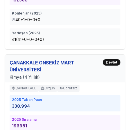
Kontenjan (
2025
)
40+1+0+0+0
Yerleşen (
2025
)
41(41+0+0+0+0)
ÇANAKKALE ONSEKİZ MART
Devlet
ÜNİVERSİTESİ
Kimya (4 Yıllık)
ÇANAKKALE
Örgün
Ücretsiz
2025
Taban Puan
338.994
2025
Sıralama
196981