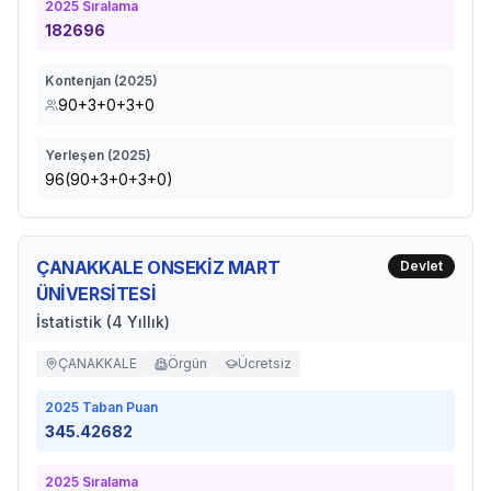
2025
Sıralama
182696
Kontenjan (
2025
)
90+3+0+3+0
Yerleşen (
2025
)
96(90+3+0+3+0)
ÇANAKKALE ONSEKİZ MART
Devlet
ÜNİVERSİTESİ
İstatistik (4 Yıllık)
ÇANAKKALE
Örgün
Ücretsiz
2025
Taban Puan
345.42682
2025
Sıralama