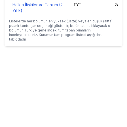
Halkla İlişkiler ve Tanıtım (2
TYT
245,18
Yıllık)
Listelerde her bölümün en yüksek (üstte) veya en düşük (altta)
puanlı kontenjan seçeneği gösterilir; bölüm adına tıklayarak o
bölümün Türkiye genelindeki tüm taban puanlarını
inceleyebilirsiniz. Kurumun tam program listesi aşağıdaki
tablodadır.