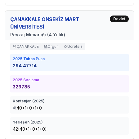
ÇANAKKALE ONSEKİZ MART
Devlet
ÜNİVERSİTESİ
Peyzaj Mimarlığı (4 Yıllık)
ÇANAKKALE
Örgün
Ücretsiz
2025
Taban Puan
294.47714
2025
Sıralama
329785
Kontenjan (
2025
)
40+1+0+1+0
Yerleşen (
2025
)
42(40+1+0+1+0)