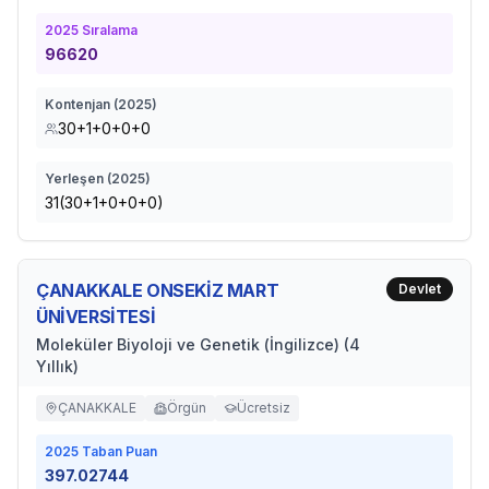
2025
Sıralama
96620
Kontenjan (
2025
)
30+1+0+0+0
Yerleşen (
2025
)
31(30+1+0+0+0)
ÇANAKKALE ONSEKİZ MART
Devlet
ÜNİVERSİTESİ
Moleküler Biyoloji ve Genetik (İngilizce) (4
Yıllık)
ÇANAKKALE
Örgün
Ücretsiz
2025
Taban Puan
397.02744