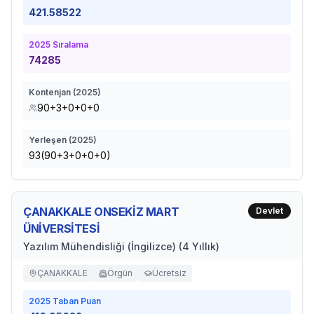
421.58522
2025
Sıralama
74285
Kontenjan (
2025
)
90+3+0+0+0
Yerleşen (
2025
)
93(90+3+0+0+0)
ÇANAKKALE ONSEKİZ MART
Devlet
ÜNİVERSİTESİ
Yazılım Mühendisliği (İngilizce) (4 Yıllık)
ÇANAKKALE
Örgün
Ücretsiz
2025
Taban Puan