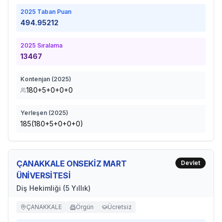
2025
Taban Puan
494.95212
2025
Sıralama
13467
Kontenjan (
2025
)
180+5+0+0+0
Yerleşen (
2025
)
185(180+5+0+0+0)
ÇANAKKALE ONSEKİZ MART
Devlet
ÜNİVERSİTESİ
Diş Hekimliği (5 Yıllık)
ÇANAKKALE
Örgün
Ücretsiz