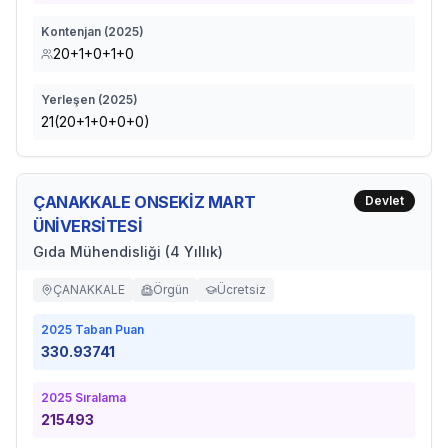
Kontenjan (
2025
)
20+1+0+1+0
Yerleşen (
2025
)
21(20+1+0+0+0)
ÇANAKKALE ONSEKİZ MART
Devlet
ÜNİVERSİTESİ
Gıda Mühendisliği (4 Yıllık)
ÇANAKKALE
Örgün
Ücretsiz
2025
Taban Puan
330.93741
2025
Sıralama
215493