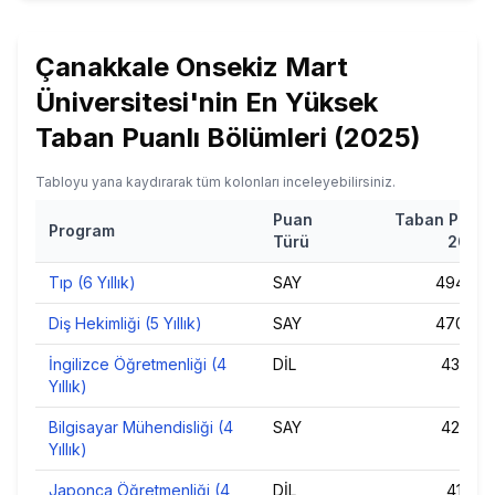
Çanakkale Onsekiz Mart
Üniversitesi
'nin
En Yüksek
Taban Puanlı Bölümleri (
2025
)
Tabloyu yana kaydırarak tüm kolonları inceleyebilirsiniz.
Puan
Taban Puan
Program
Türü
2025
Tıp (6 Yıllık)
SAY
494,95
Diş Hekimliği (5 Yıllık)
SAY
470,05
İngilizce Öğretmenliği (4
DİL
435,81
Yıllık)
Bilgisayar Mühendisliği (4
SAY
421,59
Yıllık)
Japonca Öğretmenliği (4
DİL
417,18