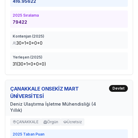
416.95622
2025
Sıralama
79422
Kontenjan (
2025
)
30+1+0+0+0
Yerleşen (
2025
)
31(30+1+0+0+0)
ÇANAKKALE ONSEKİZ MART
Devlet
ÜNİVERSİTESİ
Deniz Ulaştırma İşletme Mühendisliği (4
Yıllık)
ÇANAKKALE
Örgün
Ücretsiz
2025
Taban Puan