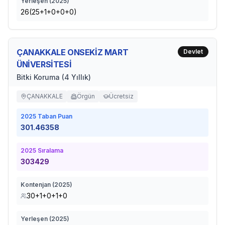
Yerleşen (
2025
)
26(25+1+0+0+0)
ÇANAKKALE ONSEKİZ MART
Devlet
ÜNİVERSİTESİ
Bitki Koruma (4 Yıllık)
ÇANAKKALE
Örgün
Ücretsiz
2025
Taban Puan
301.46358
2025
Sıralama
303429
Kontenjan (
2025
)
30+1+0+1+0
Yerleşen (
2025
)