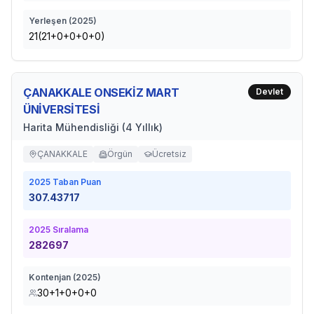
Yerleşen (
2025
)
21(21+0+0+0+0)
ÇANAKKALE ONSEKİZ MART
Devlet
ÜNİVERSİTESİ
Harita Mühendisliği (4 Yıllık)
ÇANAKKALE
Örgün
Ücretsiz
2025
Taban Puan
307.43717
2025
Sıralama
282697
Kontenjan (
2025
)
30+1+0+0+0