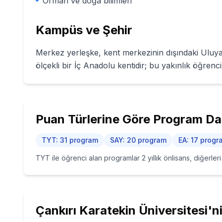
Orman ve doğa bilimleri
Kampüs ve Şehir
Merkez yerleşke, kent merkezinin dışındaki Uluya
ölçekli bir İç Anadolu kentidir; bu yakınlık öğrenci
Puan Türlerine Göre Program Dağ
TYT
:
31
program
SAY
:
20
program
EA
:
17
progr
TYT ile öğrenci alan programlar 2 yıllık önlisans, diğerler
Çankırı Karatekin Üniversitesi
'n