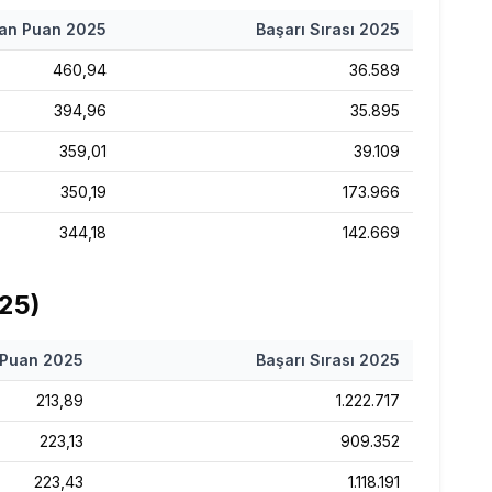
an Puan
2025
Başarı Sırası
2025
460,94
36.589
394,96
35.895
359,01
39.109
350,19
173.966
344,18
142.669
25
)
 Puan
2025
Başarı Sırası
2025
213,89
1.222.717
223,13
909.352
223,43
1.118.191