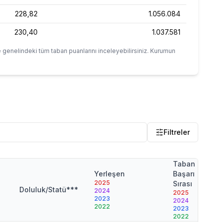
228,82
1.056.084
230,40
1.037.581
 genelindeki tüm taban puanlarını inceleyebilirsiniz. Kurumun
Filtreler
Taban
T
*
Yerleşen
Başarı
P
2025
Sırası
2
Doluluk/Statü***
2024
2025
2
2023
2024
2
2022
2023
2
2022