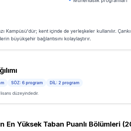
Mühendislik programları
zı Kampüsü'dür; kent içinde de yerleşkeler kullanılır. Çank
lerin büyükşehir bağlantısını kolaylaştırır.
ılımı
am
SÖZ
:
6
program
DİL
:
2
program
i lisans düzeyindedir.
in
En Yüksek Taban Puanlı Bölümleri (
2