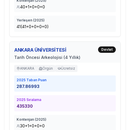
Kontenjan (
2025
)
40+1+0+0+0
Yerleşen (
2025
)
41(41+0+0+0+0)
ANKARA ÜNİVERSİTESİ
Devlet
Tarih Öncesi Arkeolojisi (4 Yıllık)
ANKARA
Örgün
Ücretsiz
2025
Taban Puan
287.86993
2025
Sıralama
435330
Kontenjan (
2025
)
30+1+0+0+0