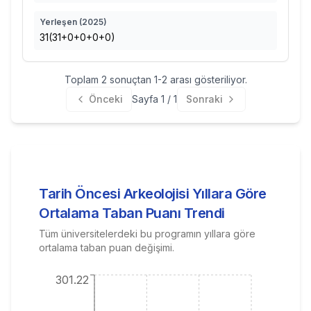
Yerleşen (
2025
)
31(31+0+0+0+0)
Toplam
2
sonuçtan
1
-
2
arası gösteriliyor.
Önceki
Sayfa
1
/
1
Sonraki
Tarih Öncesi Arkeolojisi
Yıllara Göre
Ortalama Taban Puanı Trendi
Tüm üniversitelerdeki bu programın yıllara göre
ortalama taban puan değişimi.
301.22