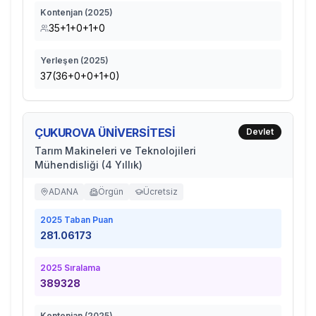
Kontenjan (
2025
)
35+1+0+1+0
Yerleşen (
2025
)
37(36+0+0+1+0)
ÇUKUROVA ÜNİVERSİTESİ
Devlet
Tarım Makineleri ve Teknolojileri
Mühendisliği (4 Yıllık)
ADANA
Örgün
Ücretsiz
2025
Taban Puan
281.06173
2025
Sıralama
389328
Kontenjan (
2025
)