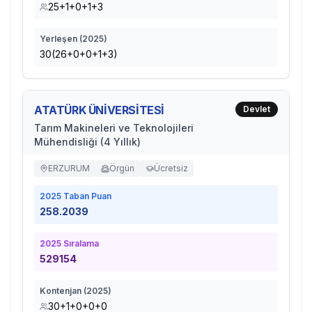
25+1+0+1+3
Yerleşen (
2025
)
30(26+0+0+1+3)
ATATÜRK ÜNİVERSİTESİ
Devlet
Tarım Makineleri ve Teknolojileri
Mühendisliği (4 Yıllık)
ERZURUM
Örgün
Ücretsiz
2025
Taban Puan
258.2039
2025
Sıralama
529154
Kontenjan (
2025
)
30+1+0+0+0