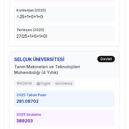
Kontenjan (
2025
)
25+1+0+1+0
Yerleşen (
2025
)
27(25+1+0+1+0)
SELÇUK ÜNİVERSİTESİ
Devlet
Tarım Makineleri ve Teknolojileri
Mühendisliği (4 Yıllık)
KONYA
Örgün
Ücretsiz
2025
Taban Puan
281.08702
2025
Sıralama
389203