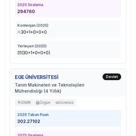
2025
Sıralama
294760
Kontenjan (
2025
)
30+1+0+0+0
Yerleşen (
2025
)
31(30+1+0+0+0)
EGE ÜNİVERSİTESİ
Devlet
Tarım Makineleri ve Teknolojileri
Mühendisliği (4 Yıllık)
İZMİR
Örgün
Ücretsiz
2025
Taban Puan
302.27102
2025
Sıralama