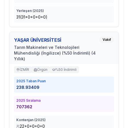
Yerleşen (
2025
)
31(31+0+0+0+0)
YAŞAR ÜNİVERSİTESİ
Vakıf
Tarım Makineleri ve Teknolojileri
Mühendisliği (İngilizce) (%50 İndirimli) (4
Yıllık)
İZMİR
Örgün
%50 İndirimli
2025
Taban Puan
238.93409
2025
Sıralama
707362
Kontenjan (
2025
)
22+0+0+0+0