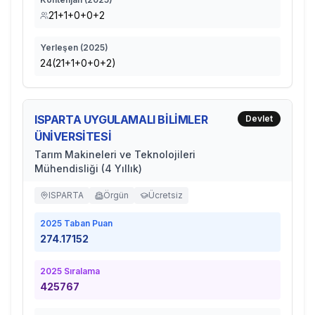
21+1+0+0+2
Yerleşen (
2025
)
24(21+1+0+0+2)
ISPARTA UYGULAMALI BİLİMLER
Devlet
ÜNİVERSİTESİ
Tarım Makineleri ve Teknolojileri
Mühendisliği (4 Yıllık)
ISPARTA
Örgün
Ücretsiz
2025
Taban Puan
274.17152
2025
Sıralama
425767