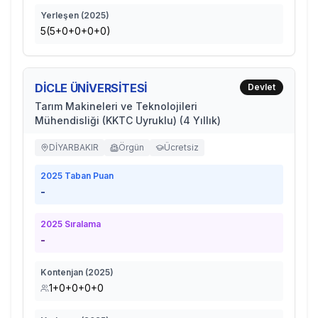
Yerleşen (
2025
)
5(5+0+0+0+0)
DİCLE ÜNİVERSİTESİ
Devlet
Tarım Makineleri ve Teknolojileri
Mühendisliği (KKTC Uyruklu) (4 Yıllık)
DİYARBAKIR
Örgün
Ücretsiz
2025
Taban Puan
-
2025
Sıralama
-
Kontenjan (
2025
)
1+0+0+0+0