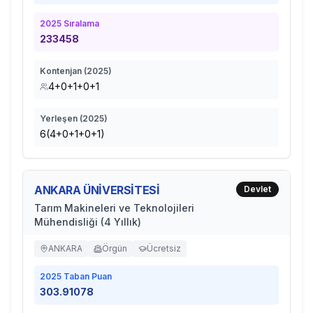
2025
Sıralama
233458
Kontenjan (
2025
)
4+0+1+0+1
Yerleşen (
2025
)
6(4+0+1+0+1)
ANKARA ÜNİVERSİTESİ
Devlet
Tarım Makineleri ve Teknolojileri
Mühendisliği (4 Yıllık)
ANKARA
Örgün
Ücretsiz
2025
Taban Puan
303.91078