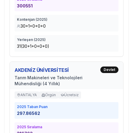
300551
Kontenjan (
2025
)
30+1+0+0+0
Yerleşen (
2025
)
31(30+1+0+0+0)
AKDENİZ ÜNİVERSİTESİ
Devlet
Tarım Makineleri ve Teknolojileri
Mühendisliği (4 Yıllık)
ANTALYA
Örgün
Ücretsiz
2025
Taban Puan
297.86562
2025
Sıralama