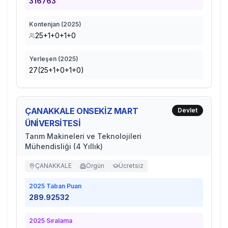
316763
Kontenjan (
2025
)
25+1+0+1+0
Yerleşen (
2025
)
27(25+1+0+1+0)
ÇANAKKALE ONSEKİZ MART
Devlet
ÜNİVERSİTESİ
Tarım Makineleri ve Teknolojileri
Mühendisliği (4 Yıllık)
ÇANAKKALE
Örgün
Ücretsiz
2025
Taban Puan
289.92532
2025
Sıralama