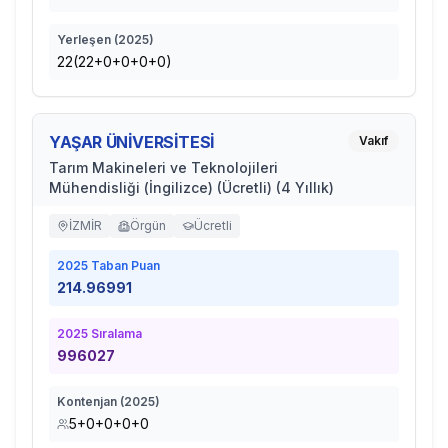
Yerleşen (
2025
)
22(22+0+0+0+0)
YAŞAR ÜNİVERSİTESİ
Vakıf
Tarım Makineleri ve Teknolojileri
Mühendisliği (İngilizce) (Ücretli) (4 Yıllık)
İZMİR
Örgün
Ücretli
2025
Taban Puan
214.96991
2025
Sıralama
996027
Kontenjan (
2025
)
5+0+0+0+0