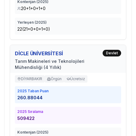
Kontenjan (
2025
)
20+1+0+1+0
Yerleşen (
2025
)
22(21+0+0+1+0)
DİCLE ÜNİVERSİTESİ
Devlet
Tarım Makineleri ve Teknolojileri
Mühendisliği (4 Yıllık)
DİYARBAKIR
Örgün
Ücretsiz
2025
Taban Puan
260.88044
2025
Sıralama
509422
Kontenjan (
2025
)