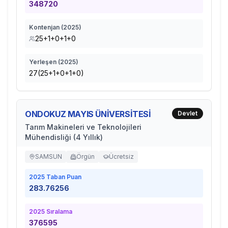
348720
Kontenjan (
2025
)
25+1+0+1+0
Yerleşen (
2025
)
27(25+1+0+1+0)
ONDOKUZ MAYIS ÜNİVERSİTESİ
Devlet
Tarım Makineleri ve Teknolojileri
Mühendisliği (4 Yıllık)
SAMSUN
Örgün
Ücretsiz
2025
Taban Puan
283.76256
2025
Sıralama
376595