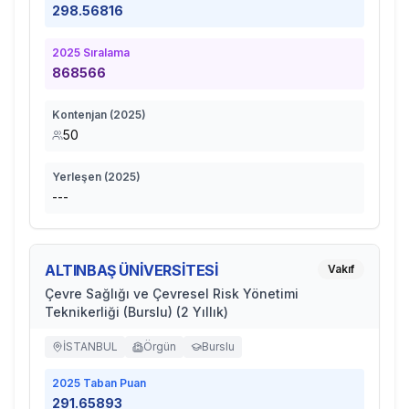
298.56816
2025
Sıralama
868566
Kontenjan (
2025
)
50
Yerleşen (
2025
)
---
ALTINBAŞ ÜNİVERSİTESİ
Vakıf
Çevre Sağlığı ve Çevresel Risk Yönetimi
Teknikerliği (Burslu) (2 Yıllık)
İSTANBUL
Örgün
Burslu
2025
Taban Puan
291.65893