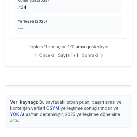
Kontenjan (
2025
)
34
Yerleşen (
2025
)
---
Toplam
11
sonuçtan
1
-
11
arası gösteriliyor.
Önceki
Sayfa
1
/
1
Sonraki
Veri kaynağı:
Bu sayfadaki taban puan, başarı sırası ve
kontenjan verileri
ÖSYM
yerleştirme sonuçlarından ve
YÖK Atlas
'tan derlenmiştir;
2025
yerleştirme dönemine
aittir.