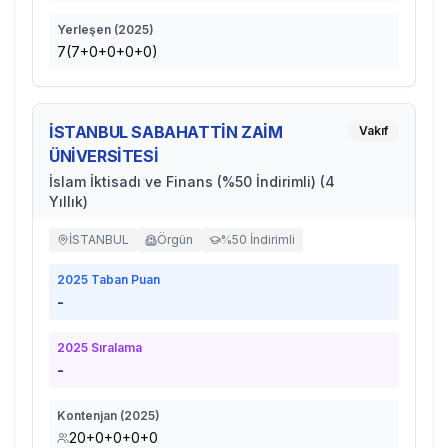
Yerleşen (
2025
)
7(7+0+0+0+0)
İSTANBUL SABAHATTİN ZAİM
Vakıf
ÜNİVERSİTESİ
İslam İktisadı ve Finans (%50 İndirimli) (4
Yıllık)
İSTANBUL
Örgün
%50 İndirimli
2025
Taban Puan
-
2025
Sıralama
-
Kontenjan (
2025
)
20+0+0+0+0