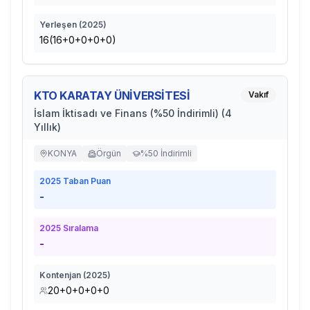
Yerleşen (
2025
)
16(16+0+0+0+0)
KTO KARATAY ÜNİVERSİTESİ
Vakıf
İslam İktisadı ve Finans (%50 İndirimli) (4
Yıllık)
KONYA
Örgün
%50 İndirimli
2025
Taban Puan
-
2025
Sıralama
-
Kontenjan (
2025
)
20+0+0+0+0