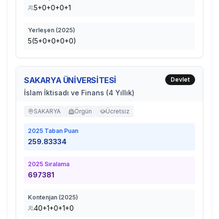
5+0+0+0+1
Yerleşen (
2025
)
5(5+0+0+0+0)
SAKARYA ÜNİVERSİTESİ
Devlet
İslam İktisadı ve Finans (4 Yıllık)
SAKARYA
Örgün
Ücretsiz
2025
Taban Puan
259.83334
2025
Sıralama
697381
Kontenjan (
2025
)
40+1+0+1+0