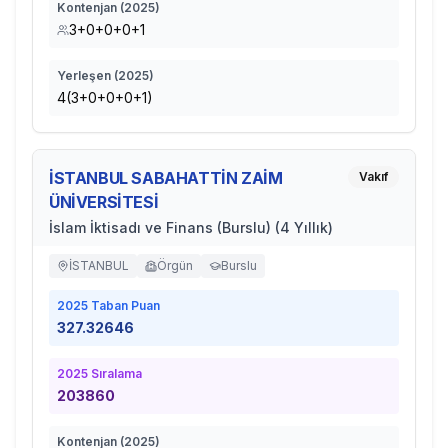
Kontenjan (
2025
)
3+0+0+0+1
Yerleşen (
2025
)
4(3+0+0+0+1)
İSTANBUL SABAHATTİN ZAİM
Vakıf
ÜNİVERSİTESİ
İslam İktisadı ve Finans (Burslu) (4 Yıllık)
İSTANBUL
Örgün
Burslu
2025
Taban Puan
327.32646
2025
Sıralama
203860
Kontenjan (
2025
)