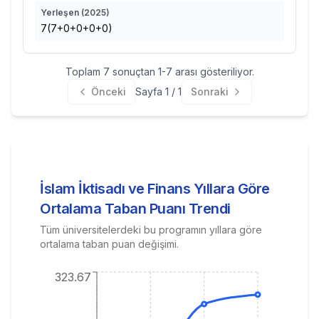
Yerleşen (
2025
)
7(7+0+0+0+0)
Toplam
7
sonuçtan
1
-
7
arası gösteriliyor.
Önceki
Sayfa
1
/
1
Sonraki
İslam İktisadı ve Finans
Yıllara Göre
Ortalama Taban Puanı Trendi
Tüm üniversitelerdeki bu programın yıllara göre
ortalama taban puan değişimi.
323.67