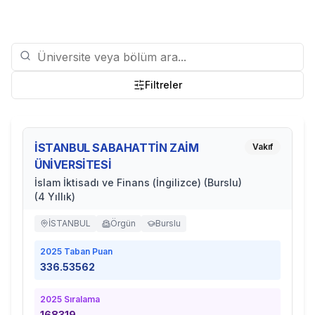
Filtreler
İSTANBUL SABAHATTİN ZAİM
Vakıf
ÜNİVERSİTESİ
İslam İktisadı ve Finans (İngilizce) (Burslu)
(4 Yıllık)
İSTANBUL
Örgün
Burslu
2025
Taban Puan
336.53562
2025
Sıralama
168319