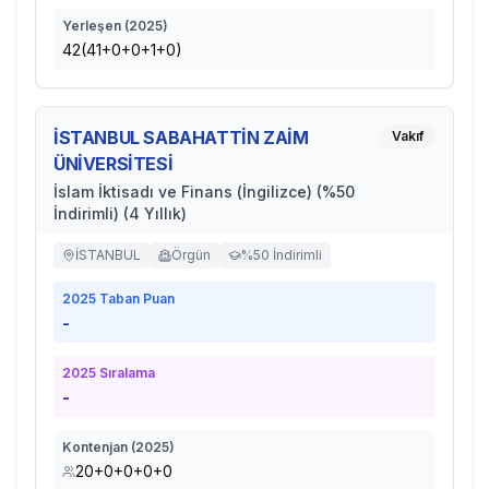
Yerleşen (
2025
)
42(41+0+0+1+0)
İSTANBUL SABAHATTİN ZAİM
Vakıf
ÜNİVERSİTESİ
İslam İktisadı ve Finans (İngilizce) (%50
İndirimli) (4 Yıllık)
İSTANBUL
Örgün
%50 İndirimli
2025
Taban Puan
-
2025
Sıralama
-
Kontenjan (
2025
)
20+0+0+0+0