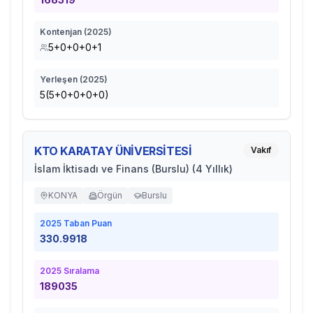
Kontenjan (
2025
)
5+0+0+0+1
Yerleşen (
2025
)
5(5+0+0+0+0)
KTO KARATAY ÜNİVERSİTESİ
Vakıf
İslam İktisadı ve Finans (Burslu) (4 Yıllık)
KONYA
Örgün
Burslu
2025
Taban Puan
330.9918
2025
Sıralama
189035