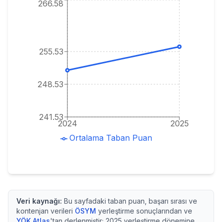
266.58
255.53
248.53
241.53
2024
2025
Ortalama Taban Puan
Veri kaynağı:
Bu sayfadaki taban puan, başarı sırası ve
kontenjan verileri
ÖSYM
yerleştirme sonuçlarından ve
YÖK Atlas
'tan derlenmiştir;
2025
yerleştirme dönemine